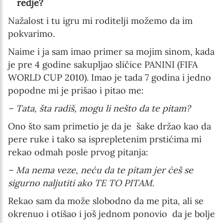
redje?
Nažalost i tu igru mi roditelji možemo da im
pokvarimo.
Naime i ja sam imao primer sa mojim sinom, kada
je pre 4 godine sakupljao sličice PANINI (FIFA
WORLD CUP 2010). Imao je tada 7 godina i jedno
popodne mi je prišao i pitao me:
– Tata, šta radiš, mogu li nešto da te pitam?
Ono što sam primetio je da je šake držao kao da
pere ruke i tako sa isprepletenim prstićima mi
rekao odmah posle prvog pitanja:
– Ma nema veze, neću da te pitam jer ćeš se
sigurno naljutiti ako TE TO PITAM
.
Rekao sam da može slobodno da me pita, ali se
okrenuo i otišao i još jednom ponovio da je bolje