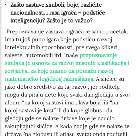
Zašto zastave,simboli, boje, različite
nacionalnosti i rasa igrača – podstiče
inteligenciju? Zašto je to važno?
Prepoznavanje zastava i igrača je samo početak.
Ima tu još puno igara koje podstiču razvoj
intelektualnih sposobnosti, pre svega klikeri,
salvete, automobili itd. Inače
prepoznavanje
simbola je osnova za razvoj misonih klasifikacija i
serijacija, za koje znamo da pomažu razvoj
matematičko logičkog razmišljanja
. A sličice su
jako dobro sredstvo za taj razvoj, jer roditelji
mogu da pitaju dete koje svaki dan gledaju u svoj
album “na kojoj zastavi ima plava boja” ili “na
kojoj zastavi je krst” ili da kupe globus i da
gledaju gde se nalaze države koje je naučio
sakupljajući sličice. A kada nadje gde se nalaze te
države (na globusu ili atlasu sveta) onda roditelji