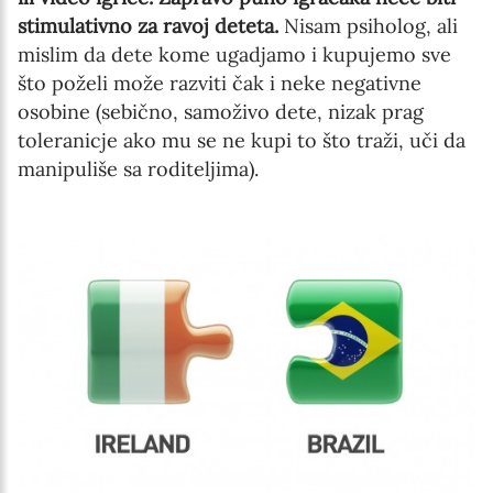
stimulativno za ravoj deteta.
Nisam psiholog, ali
mislim da dete kome ugadjamo i kupujemo sve
što poželi može razviti čak i neke negativne
osobine (sebično, samoživo dete, nizak prag
toleranicje ako mu se ne kupi to što traži, uči da
manipuliše sa roditeljima).