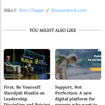
Slika 1:
Beto Chagas
/
Shutterstock.com
YOU MIGHT ALSO LIKE
First, Be Yourself:
Support, Not
Slavoljub Muslin on
Perfection: A new
Leadership,
digital platform for
Discipline and Raising
parents who want to