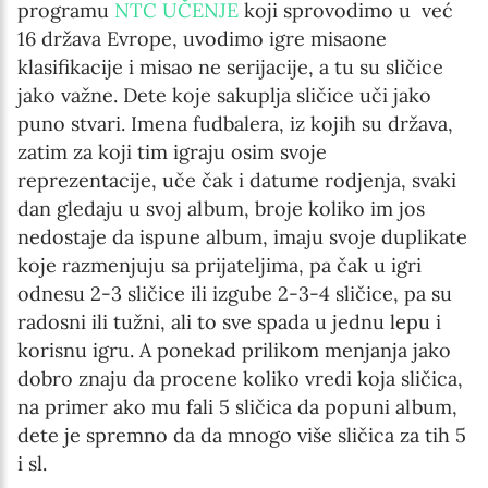
programu
NTC UČENJE
koji sprovodimo u već
16 država Evrope, uvodimo igre misaone
klasifikacije i misao ne serijacije, a tu su sličice
jako važne. Dete koje sakuplja sličice uči jako
puno stvari. Imena fudbalera, iz kojih su država,
zatim za koji tim igraju osim svoje
reprezentacije, uče čak i datume rodjenja, svaki
dan gledaju u svoj album, broje koliko im jos
nedostaje da ispune album, imaju svoje duplikate
koje razmenjuju sa prijateljima, pa čak u igri
odnesu 2-3 sličice ili izgube 2-3-4 sličice, pa su
radosni ili tužni, ali to sve spada u jednu lepu i
korisnu igru. A ponekad prilikom menjanja jako
dobro znaju da procene koliko vredi koja sličica,
na primer ako mu fali 5 sličica da popuni album,
dete je spremno da da mnogo više sličica za tih 5
i sl.