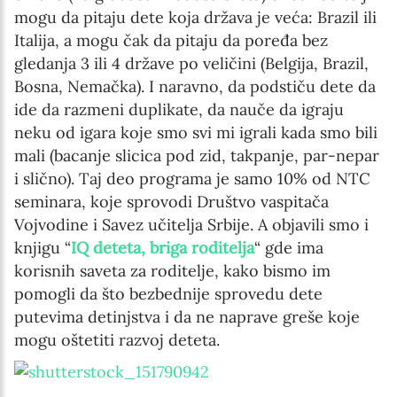
mogu da pitaju dete koja država je veća: Brazil ili
Italija, a mogu čak da pitaju da poređa bez
gledanja 3 ili 4 države po veličini (Belgija, Brazil,
Bosna, Nemačka). I naravno, da podstiču dete da
ide da razmeni duplikate, da nauče da igraju
neku od igara koje smo svi mi igrali kada smo bili
mali (bacanje slicica pod zid, takpanje, par-nepar
i slično). Taj deo programa je samo 10% od NTC
seminara, koje sprovodi Društvo vaspitača
Vojvodine i Savez učitelja Srbije. A objavili smo i
knjigu “
IQ deteta, briga roditelja
“ gde ima
korisnih saveta za roditelje, kako bismo im
pomogli da što bezbednije sprovedu dete
putevima detinjstva i da ne naprave greše koje
mogu oštetiti razvoj deteta.