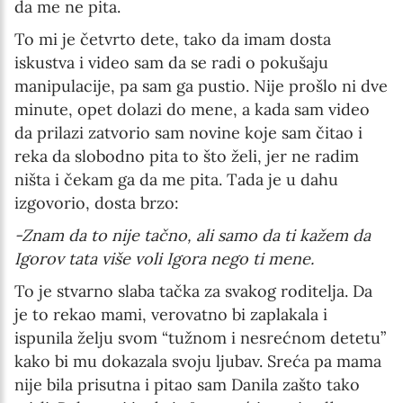
da me ne pita.
To mi je četvrto dete, tako da imam dosta
iskustva i video sam da se radi o pokušaju
manipulacije, pa sam ga pustio. Nije prošlo ni dve
minute, opet dolazi do mene, a kada sam video
da prilazi zatvorio sam novine koje sam čitao i
reka da slobodno pita to što želi, jer ne radim
ništa i čekam ga da me pita. Tada je u dahu
izgovorio, dosta brzo:
-Znam da to nije tačno, ali samo da ti kažem da
Igorov tata više voli Igora nego ti mene.
To je stvarno slaba tačka za svakog roditelja. Da
je to rekao mami, verovatno bi zaplakala i
ispunila želju svom “tužnom i nesrećnom detetu”
kako bi mu dokazala svoju ljubav. Sreća pa mama
nije bila prisutna i pitao sam Danila zašto tako