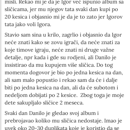
misli. Rekao mi je da je Igor već ispunio album sa
sličicama, jer mu njegov tata svaki dan kupi po
20 kesica i objasnio mi je da je to zato jer Igorov
tata jako voli Igora.
Stavio sam sina u krilo, zagrlio i objasnio da Igor
neće znati kako se zovu igrači, da neće znati za
koje timove igraju, neće znati ni druge važne
detalje, npr kada i gde su rodjeni, ali Danilo je
insistirao da mu kupujem više sličica. Do tog
momenta dogovor je bio po jedna kesica na dan,
ali sam malo popustio i rekao sam da će i dalje
biti po jedna kesica na dan, ali da će subotom i
nedeljom dobijati po 2 kesice. Zbog toga je moje
dete sakupljalo sličice 2 meseca.
Svaki dan Danilo je gledao svoj album i
prebrojavao koliko mu sličica nedostaje. Imao je
uvek oko 20-30 duplikata koje je koristio da se