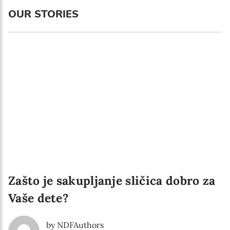
Language preference
OUR STORIES
English
Serbian
Interests
Program updates
The Early Years Blog
Online education
Zašto je sakupljanje sličica dobro za
SUBSCRIBE
Vaše dete?
I agree with Privacy Policy
by NDFAuthors