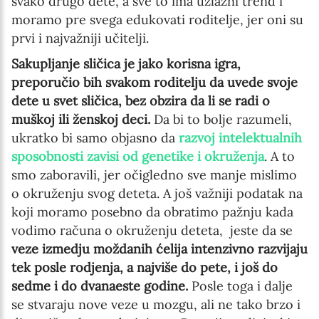
svako drugo dete, a sve to ima uzlazni trend i
moramo pre svega edukovati roditelje, jer oni su
prvi i najvažniji učitelji.
Sakupljanje sličica je jako korisna igra,
preporučio bih svakom roditelju da uvede svoje
dete u svet sličica, bez obzira da li se radi o
muškoj ili ženskoj deci.
Da bi to bolje razumeli,
ukratko bi samo objasno da
razvoj intelektualnih
sposobnosti zavisi od genetike i okruženja
. A to
smo zaboravili, jer očigledno sve manje mislimo
o okruženju svog deteta. A još važniji podatak na
koji moramo posebno da obratimo pažnju kada
vodimo računa o okruženju deteta, jeste da se
veze izmedju moždanih ćelija intenzivno razvijaju
tek posle rodjenja, a najviše do pete, i još do
sedme i do dvanaeste godine.
Posle toga i dalje
se stvaraju nove veze u mozgu, ali ne tako brzo i