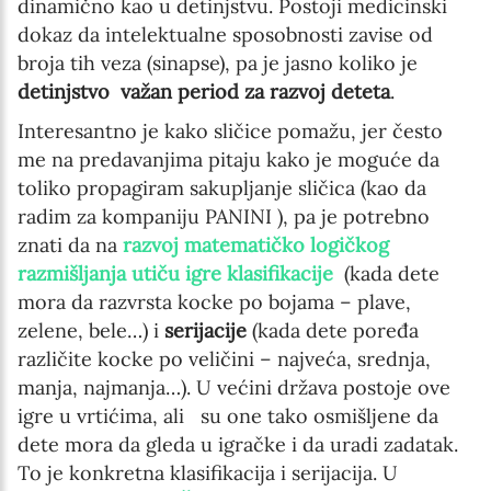
dinamično kao u detinjstvu. Postoji medicinski
dokaz da intelektualne sposobnosti zavise od
broja tih veza (sinapse), pa je jasno koliko je
detinjstvo važan period za razvoj deteta
.
Interesantno je kako sličice pomažu, jer često
me na predavanjima pitaju kako je moguće da
toliko propagiram sakupljanje sličica (kao da
radim za kompaniju PANINI ), pa je potrebno
znati da na
razvoj matematičko logičkog
razmišljanja utiču igre klasifikacije
(kada dete
mora da razvrsta kocke po bojama – plave,
zelene, bele…) i
serijacije
(kada dete poređa
različite kocke po veličini – najveća, srednja,
manja, najmanja…). U većini država postoje ove
igre u vrtićima, ali su one tako osmišljene da
dete mora da gleda u igračke i da uradi zadatak.
To je konkretna klasifikacija i serijacija. U