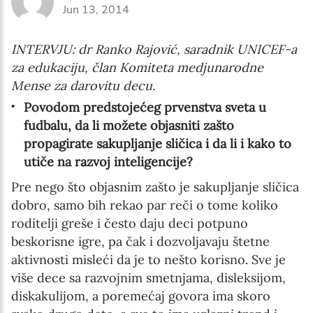
Jun 13, 2014
INTERVJU: dr Ranko Rajović, saradnik UNICEF-a
za edukaciju, član Komiteta medjunarodne
Mense za darovitu decu.
Povodom predstojećeg prvenstva sveta u
fudbalu, da li možete objasniti zašto
propagirate sakupljanje sličica i da li i kako to
utiče na razvoj inteligencije?
Pre nego što objasnim zašto je sakupljanje sličica
dobro, samo bih rekao par reči o tome koliko
roditelji greše i često daju deci potpuno
beskorisne igre, pa čak i dozvoljavaju štetne
aktivnosti misleći da je to nešto korisno. Sve je
više dece sa razvojnim smetnjama, disleksijom,
diskakulijom, a poremećaj govora ima skoro