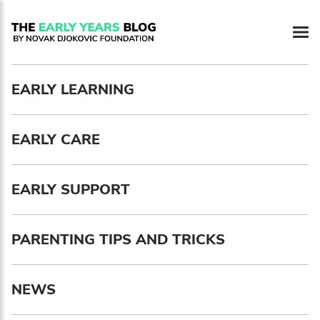
Newsletter preferences
EARLY LEARNING
Email address*
EARLY CARE
Enter your email address
First name*
EARLY SUPPORT
Enter your first name
PARENTING TIPS AND TRICKS
Birthday
NEWS
MM / DD