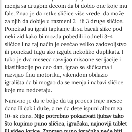
menja sa drugom decom da bi dobio one koje mu
fale. Znao je da retke sličice više vrede, da može
za njih da dobije u razmeni 2 ili 3 druge sličice.
Ponekad su igrali tapkanje ili su bacali slike pod
neki zid kako bi mozda pobedili i odneli 3-4
sličice i na taj način je osećao veliko zadovoljstvo
ili ponekad tugu ako izgubi nekoliko duplikata. I
tako je dva meseca razvijao misaone serijacije i
klasifikacije po ceo dan, igrao se sličicama i
razvijao finu motoriku, vikendom obilazio
igrališta da bi mogao da se menja i nabavi sličice
koje mu nedostaju.
Naravno je da je bolje da taj proces traje mesec
dana ili čak i duže, a ne da dete ispuni album za
10-ak dana.
Nije potrebno pokazivati ljubav tako
što kupimo puno sličica, igračaka, najnoviji tablet
ili video igrice. Zapravo puno igračaka neće biti