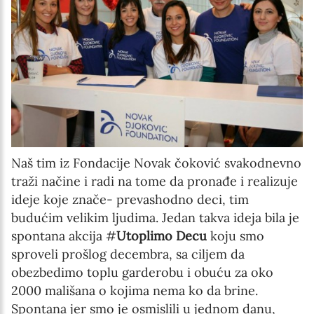
Naš tim iz Fondacije Novak čoković svakodnevno
traži načine i radi na tome da pronađe i realizuje
ideje koje znače- prevashodno deci, tim
budućim velikim ljudima. Jedan takva ideja bila je
spontana akcija #
Utoplimo Decu
koju smo
sproveli prošlog decembra, sa ciljem da
obezbedimo toplu garderobu i obuću za oko
2000 mališana o kojima nema ko da brine.
Spontana jer smo je osmislili u jednom danu,