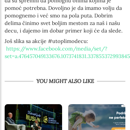
da su spremni da pomognu onima kojima je
pomoć potrebna. Dovoljno je da imamo volju da
pomognemo i već smo na pola puta. Dobrim
delima činimo svet boljim mestom za naš i našu
decu, i dajemo im dobar primer koji će da slede.
Još slika sa akcije #utoplimodecu:
https://www.facebook.com/media/set/?
set=a.476457049133676.1073741831.33785537299384
YOU MIGHT ALSO LIKE