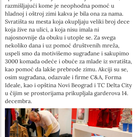
razmišljajući kome je neophodna pomoć u
hladnoj i oštroj zimi kakva je bila ona za nama.
Svratišta su mesta koja okupljaju veliki broj dece
koja žive na ulici, a koja nisu imala ni
najosnovnije da obuku i utople se. Za svega
nekoliko dana i uz pomoć društvenih mreža,
uspeli smo da motivišemo sugrađane i sakupimo
3000 komada odeće i obuće za mlade iz svratišta,
kao pomoć da lakše prebrode zimu. Akciji su se,
osim sugrađana, odazvale i firme C&A, Forma
Ideale, kao i opština Novi Beograd i TC Delta City
u čijim se prostorijama prikupljala garderova 14.
decembra.