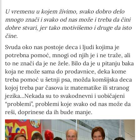
Interests
U vremenu u kojem živimo, svako dobro delo
Program updates
mnogo znači i svako od nas može i treba da čini
dobre stvari, jer tako motivišemo i druge da isto
The Early Years Blog
čine.
Online education
Svuda oko nas postoje deca i ljudi kojima je
potrebna pomoć, mnogi od njih je i ne traže, ali
to ne znači da je ne žele. Bilo da je u pitanju baka
koja ne može sama do prodavnice, deka kome
SUBSCRIBE
treba pomoć u šetnji psa, možda komšijska deca
kojoj treba par časova iz matematike ili stranog
I agree with Privacy Policy
jezika…Nekada su to svakodnevni i uobičajeni
“problemi”, problemi koje svako od nas može da
reši, doprinese da ih bude manje.