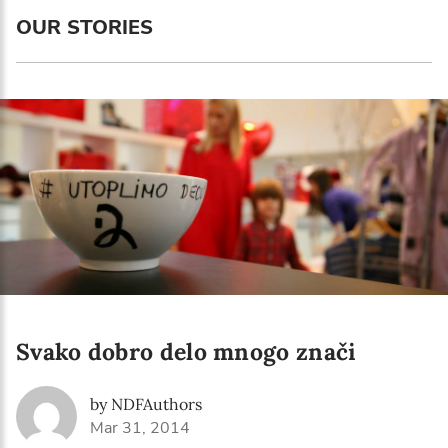
OUR STORIES
Email address*
Enter your email address
First name*
Enter your first name
Birthday
MM / DD
Svako dobro delo mnogo znači
Language preference
English
by NDFAuthors
Serbian
Mar 31, 2014