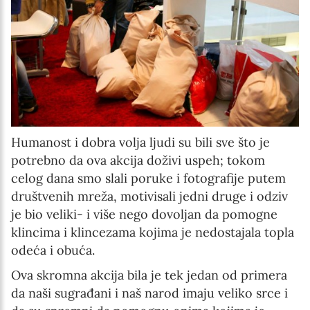
Humanost i dobra volja ljudi su bili sve što je
potrebno da ova akcija doživi uspeh; tokom
celog dana smo slali poruke i fotografije putem
društvenih mreža, motivisali jedni druge i odziv
je bio veliki- i više nego dovoljan da pomogne
klincima i klincezama kojima je nedostajala topla
odeća i obuća.
Ova skromna akcija bila je tek jedan od primera
da naši sugrađani i naš narod imaju veliko srce i