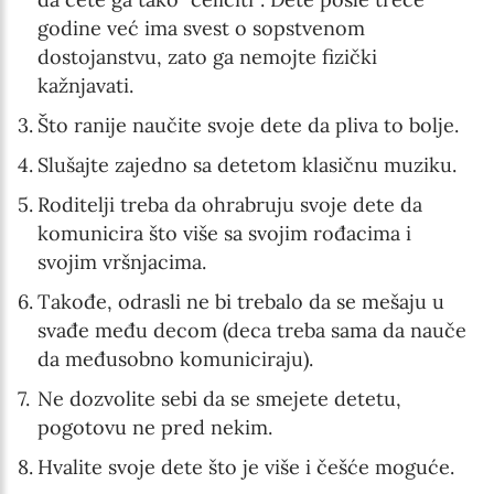
godine već ima svest o sopstvenom
dostojanstvu, zato ga nemojte fizički
kažnjavati.
Što ranije naučite svoje dete da pliva to bolje.
Slušajte zajedno sa detetom klasičnu muziku.
Roditelji treba da ohrabruju svoje dete da
komunicira što više sa svojim rođacima i
svojim
vršnjacima.
Takođe, odrasli ne bi trebalo da se mešaju u
svađe među decom (deca treba sama da nauče
da međusobno komuniciraju).
Ne dozvolite sebi da se smejete detetu,
pogotovu ne pred nekim.
Hvalite svoje dete što je više i češće moguće.