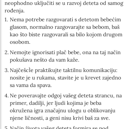
neophodno uključiti se u razvoj deteta od samog
rođenja.
Nema potrebe razgovarati s detetom bebećim
glasom, normalno razgovarajte sa bebom, baš
kao što biste razgovarali sa bilo kojom drugom
osobom.
Nemojte ignorisati plač bebe, ona na taj način
pokušava nešto da vam kaže.
NajčešcÌe praktikujte taktilnu komunikaciju:
nosite je u rukama, stavite je u krevet zajedno
sa vama da spava.
Ne poveravajte odgoj vašeg deteta strancu, na
primer, dadilji, jer ljudi kojima je beba
okružena igra značajnu ulogu u oblikovanju
njene ličnosti, a geni nisu krivi baš za sve.
Način života vašeg deteta formira se pod