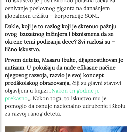
To iskustvo je poslužilo kao polazna tačka za
osnivanje poslovnog giganta na današnjem
globalnom tržištu – korporacije SONI.
Dakle, koji je to razlog koji je skrenuo pažnju
ovog
izuzetnog inžinjera i biznismena da se
okrene temi podizanja dece? Svi razlozi su –
lično iskustvo.
Prvom detetu, Masaru Ibuke, dijagnostikovan je
autizam. U pokušaju da nađe efikasne načine
njegovog razvoja, razvio je svoj koncept
predškolskog obrazovanja,
čiji su glavni stavovi
objavljeni u knjizi „
Nakon tri godine je
prekasno
„. Nakon toga, to iskustvo mu je
pomoglo da osnuje nacionalno udruženje i školu
za razvoj ranog deteta.