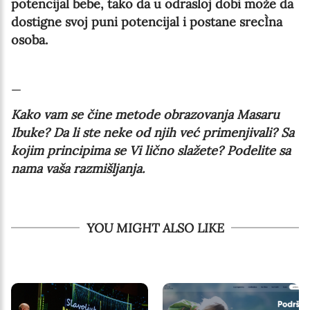
potencijal bebe, tako da u odrasloj dobi može da
dostigne svoj puni potencijal i postane srecÌna
osoba.
—
Kako vam se čine metode obrazovanja Masaru
Ibuke? Da li ste neke od njih već primenjivali? Sa
kojim principima se Vi lično slažete? Podelite sa
nama vaša razmišljanja.
YOU MIGHT ALSO LIKE