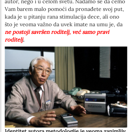
autor, nego i u celom svetu. Nadamo se da ćemo
Vam barem malo pomoći da pronađete svoj put,
kada je u pitanju rana stimulacija dece, ali ono
što je veoma važno da uvek imate na umu je, da
ne postoji savršen roditelj, već samo pravi
roditelj
.
Identitet autora metodologije je veoma zanimljiv.