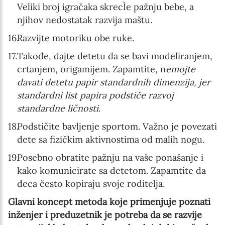
Veliki broj igračaka skrecÌe pažnju bebe, a
njihov nedostatak razvija maštu.
Razvijte motoriku obe ruke.
Takođe, dajte detetu da se bavi modeliranjem,
crtanjem, origamijem. Zapamtite, n
emojte
davati detetu papir standardnih dimenzija, jer
standardni list papira podstiče razvoj
standardne ličnosti
.
Podstičite bavljenje sportom. Važno je povezati
dete sa fizičkim aktivnostima od malih nogu.
Posebno obratite pažnju na vaše ponašanje i
kako komunicirate sa detetom. Zapamtite da
deca često kopiraju svoje roditelja.
Glavni koncept metoda koje primenjuje poznati
inženjer i preduzetnik je potreba da se razvije