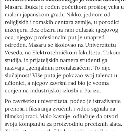
Masaru Ibuka je rođen početkom prošlog veka u
malom japanskom gradu Nikko, jednom od
religijskih i romskih centara zemlje, u porodici
inženjera. Bez obzira na rani odlazak njegovog
oca, njegov profesionalni put je unapred
određen. Masaru se školovao na Univerzitetu
Veseda, na Elektrotehničkom fakultetu. Tokom
studija, iz prijateljskih namera studenti ga
nazivaju „genijalnim pronalazačem“. To nije
slučajnost! Više puta je pokazao svoj talenat u
učionici, a njegov završni rad bio je veoma
cenjen na industrijskoj izložbi u Parizu.
Po završetku univerziteta, počeo je istraživanje
prenosa i fiksiranja zvučnih i video signala na
filmskoj traci. Malo kasnije, odlučuje da otvori
svoju kompaniju za proizvodnju preciznih alata.