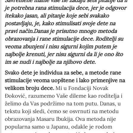
Savremene mame više ne zadaju sebi pitanje da li
je potrebna rana stimulacija dece, jer je odgovor
itekako jasan, ali pitanje koje sebi svakako
postavljaju, je, kako stimulisati svoje dete na
pravi način.
D
anas je prisutno mnogo metoda
obrazovanja i rane stimulacije dece. Roditelji su
veoma zbunjeni i nisu sigurni kojim putem je
najbolje krenuti, jer nisu sigurni da li je ono što
im se nudi i najbolje za njihovo dete.
Svako dete je individua za sebe, a metode rane
stimulacije veoma uopštene i lako primenjive na
velikom broju dece.
Mi u Fondaciji Novak
Đoković, razumemo Vaše dileme kao roditelja i
želimo da Vas podržimo na tom putu. Danas, u
tekstu koji sledi, ćemo se osvrnuti na metodu
obrazovanja Masaru Ibukija. Ova metoda nije
popularna samo u Japanu, odakle je rodom