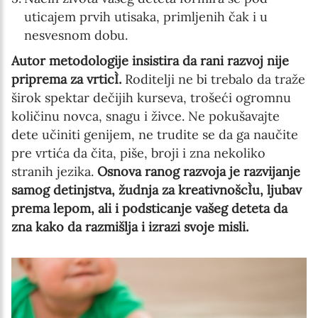
uticajem prvih utisaka, primljenih čak i u
nesvesnom dobu.
Autor metodologije insistira da rani razvoj nije
priprema za vrticÌ.
Roditelji ne bi trebalo da traže
širok spektar dečijih kurseva, trošeći ogromnu
količinu novca, snagu i živce. Ne pokušavajte
dete učiniti genijem, ne trudite se da ga naučite
pre vrtića da čita, piše, broji i zna nekoliko
stranih jezika.
Osnova ranog razvoja je razvijanje
samog detinjstva, žudnja za kreativnošcÌu, ljubav
prema lepom, ali i podsticanje vašeg deteta da
zna kako da razmišlja i izrazi svoje misli.