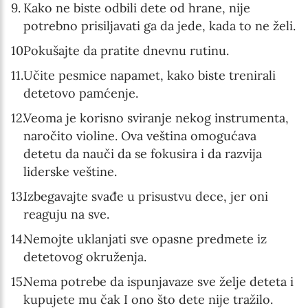
Kako ne biste odbili dete od hrane, nije
potrebno prisiljavati ga da jede, kada to ne želi.
Pokušajte da pratite dnevnu rutinu.
Učite pesmice napamet, kako biste trenirali
detetovo pamćenje.
Veoma je korisno sviranje nekog instrumenta,
naročito violine. Ova veština omogućava
detetu da nauči da se fokusira i da razvija
liderske veštine.
Izbegavajte svađe u prisustvu dece, jer oni
reaguju na sve.
Nemojte uklanjati sve opasne predmete iz
detetovog okruženja.
Nema potrebe da ispunjavaze sve želje deteta i
kupujete mu čak I ono što dete nije tražilo.