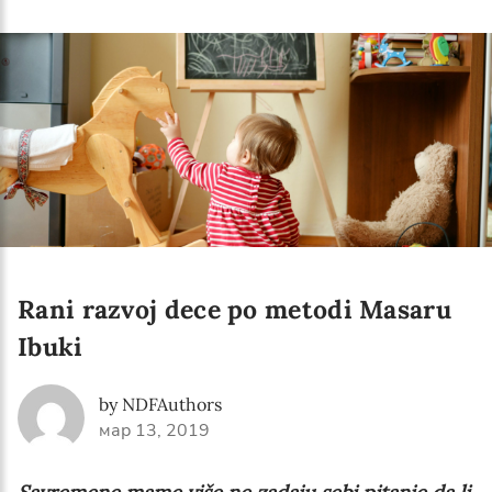
Language preference
English
Serbian
Interests
Program updates
The Early Years Blog
Online education
Rani razvoj dece po metodi Masaru
Ibuki
SUBSCRIBE
by NDFAuthors
мар 13, 2019
I agree with Privacy Policy