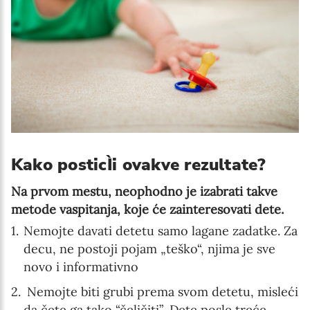
Kako posticÌi ovakve rezultate?
Na prvom mestu, neophodno je izabrati takve
metode vaspitanja, koje će zainteresovati dete.
Nemojte davati detetu samo lagane zadatke. Za
decu, ne postoji pojam „teško“, njima je sve
novo i informativno
Nemojte biti grubi prema svom detetu, misleći
da čete ga tako “čeličiti”. Dete posle treće