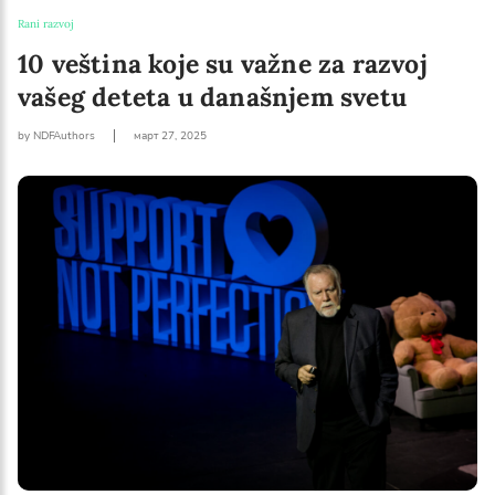
Rani razvoj
10 veština koje su važne za razvoj
vašeg deteta u današnjem svetu
by NDFAuthors
март 27, 2025