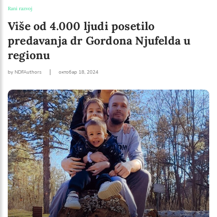
Rani razvoj
Više od 4.000 ljudi posetilo
predavanja dr Gordona Njufelda u
regionu
by NDFAuthors
октобар 18, 2024