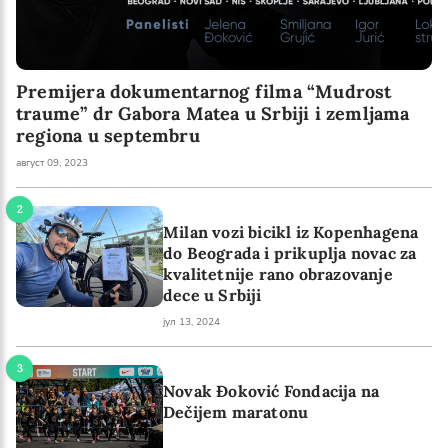
Premijera dokumentarnog filma “Mudrost
traume” dr Gabora Matea u Srbiji i zemljama
regiona u septembru
август 09, 2023
Milan vozi bicikl iz Kopenhagena
do Beograda i prikuplja novac za
kvalitetnije rano obrazovanje
dece u Srbiji
јул 13, 2024
Novak Đoković Fondacija na
Dečijem maratonu