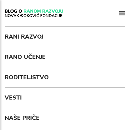
Newsletter preferences
RANI RAZVOJ
RANO UČENJE
Email address*
Enter your email address
RODITELJSTVO
First name*
VESTI
Enter your first name
Birthday
NAŠE PRIČE