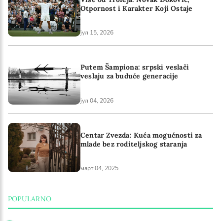
Otpornost i Karakter Koji Ostaje
јул 15, 2026
Putem Šampiona: srpski veslači
veslaju za buduće generacije
јул 04, 2026
Centar Zvezda: Kuća mogućnosti za
mlade bez roditeljskog staranja
март 04, 2025
POPULARNO