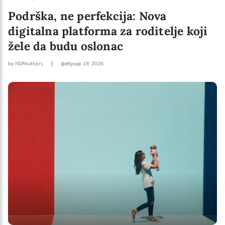
I agree with Privacy Policy
Podrška, ne perfekcija: Nova
digitalna platforma za roditelje koji
žele da budu oslonac
by NDFAuthors
фебруар 19, 2026