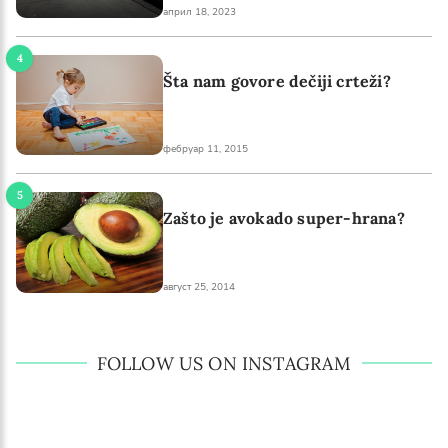
април 18, 2023
Šta nam govore dečiji crteži?
фебруар 11, 2015
Zašto je avokado super-hrana?
август 25, 2014
FOLLOW US ON INSTAGRAM