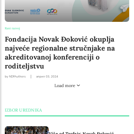
Rani razvoj
Fondacija Novak Đoković okuplja
najveće regionalne stručnjake na
akreditovanoj konferenciji o
roditeljstvu
by NDFAuthors
април 03, 2024
Load more
IZBOR UREDNIKA
Više od Trofeja: Novak Đoković,