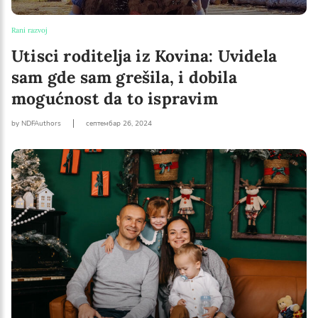
Rani razvoj
Utisci roditelja iz Kovina: Uvidela
sam gde sam grešila, i dobila
mogućnost da to ispravim
by NDFAuthors
септембар 26, 2024