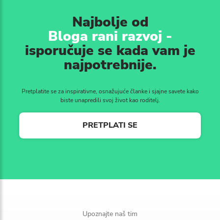
Najbolje od
Bloga rani razvoj -
isporučuje se kada vam je
najpotrebnije.
Pretplatite se za inspirativne, osnažujuće članke i sjajne savete kako
biste unapredili svoj život kao roditelj.
PRETPLATI SE
Upoznajte naš tim