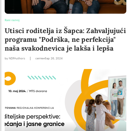
Rani razvoj
Utisci roditelja iz Šapca: Zahvaljujući
programu "Podrška, ne perfekcija"
naša svakodnevica je lakša i lepša
by NDFAuthors
септембар 26, 2024