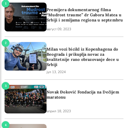
Premijera dokumentarnog filma
“Mudrost traume” dr Gabora Matea u
Srbiji i zemljama regiona u septembru
август 09, 2023
Milan vozi bicikl iz Kopenhagena do
Beograda i prikuplja novac za
kvalitetnije rano obrazovanje dece u
Srbiji
јул 13, 2024
Novak Đoković Fondacija na Dečijem
maratonu
април 18, 2023