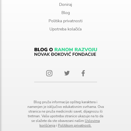
Doniraj
Blog
Politika privatnosti
Upotreba kolačića
Blog pruža informacije opšteg karaktera i
namenjen je isključivo edukativnim svrhama. Ova
stranica ne pruža medicinski savet, dijagnozu ili
tretman. Vaša upotreba stranice ukazuje na to da
se slažete da ste obavezani našim
Uslovima
korišćenja
i
Politikom privatnosti.