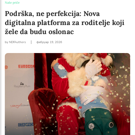
Naše priče
Podrška, ne perfekcija: Nova
digitalna platforma za roditelje koji
žele da budu oslonac
by NDFAuthors
фебруар 19, 2026