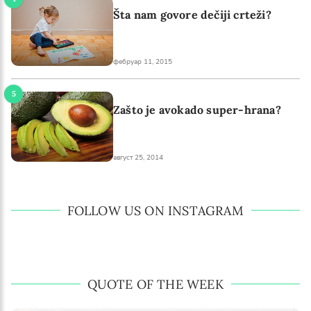
Šta nam govore dečiji crteži?
фебруар 11, 2015
Zašto je avokado super-hrana?
август 25, 2014
FOLLOW US ON INSTAGRAM
QUOTE OF THE WEEK