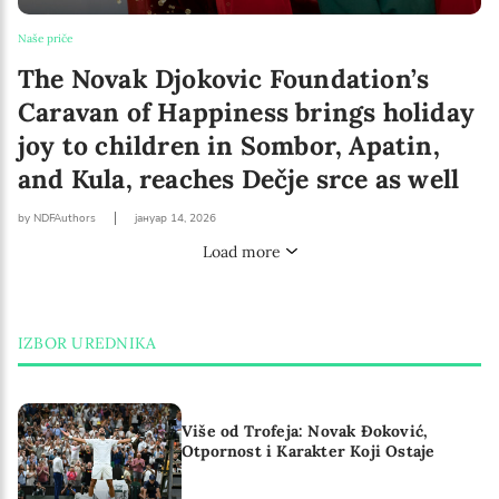
Naše priče
The Novak Djokovic Foundation’s
Caravan of Happiness brings holiday
joy to children in Sombor, Apatin,
and Kula, reaches Dečje srce as well
by NDFAuthors
јануар 14, 2026
Load more
IZBOR UREDNIKA
Više od Trofeja: Novak Đoković,
Otpornost i Karakter Koji Ostaje