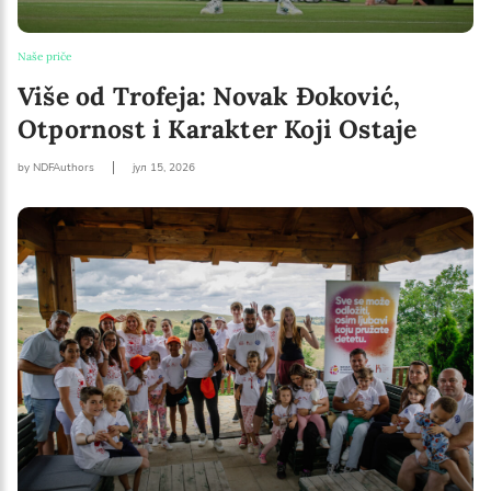
Naše priče
Više od Trofeja: Novak Đoković,
Otpornost i Karakter Koji Ostaje
by NDFAuthors
јул 15, 2026