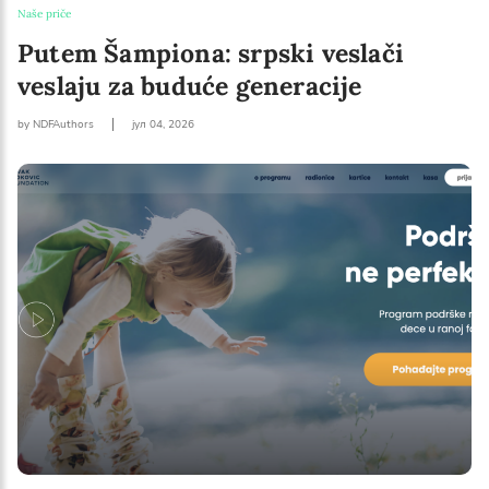
Naše priče
Putem Šampiona: srpski veslači
veslaju za buduće generacije
by NDFAuthors
јул 04, 2026