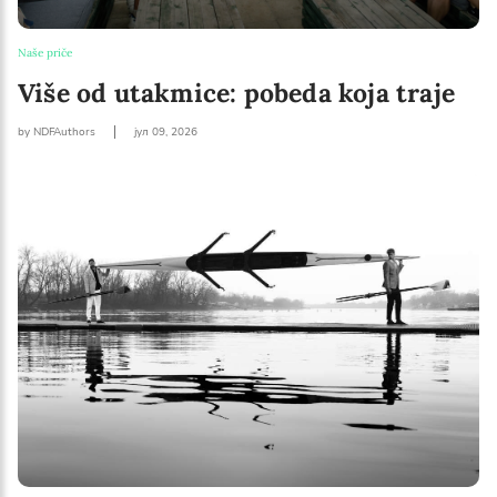
Naše priče
Više od utakmice: pobeda koja traje
by NDFAuthors
јул 09, 2026