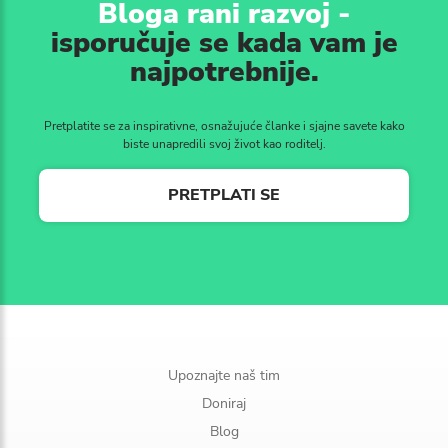
Bloga rani razvoj -
isporučuje se kada vam je
najpotrebnije.
Pretplatite se za inspirativne, osnažujuće članke i sjajne savete kako
biste unapredili svoj život kao roditelj.
PRETPLATI SE
Upoznajte naš tim
Doniraj
Blog