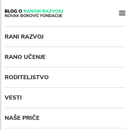
Newsletter preferences
RANI RAZVOJ
RANO UČENJE
Email address*
Enter your email address
RODITELJSTVO
First name*
VESTI
Enter your first name
Birthday
NAŠE PRIČE
MM / DD