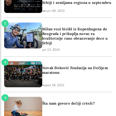
Srbiji i zemljama regiona u septembru
август 09, 2023
Milan vozi bicikl iz Kopenhagena do
Beograda i prikuplja novac za
kvalitetnije rano obrazovanje dece u
Srbiji
јул 13, 2024
Novak Đoković Fondacija na Dečijem
maratonu
април 18, 2023
Šta nam govore dečiji crteži?