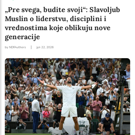
I agree with Privacy Policy
„Pre svega, budite svoji“: Slavoljub
Muslin o liderstvu, disciplini i
vrednostima koje oblikuju nove
generacije
by NDFAuthors
јул 22, 2026