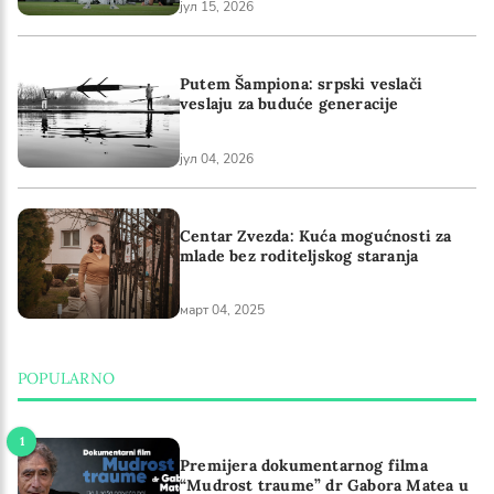
јул 15, 2026
Putem Šampiona: srpski veslači
veslaju za buduće generacije
јул 04, 2026
Centar Zvezda: Kuća mogućnosti za
mlade bez roditeljskog staranja
март 04, 2025
POPULARNO
Premijera dokumentarnog filma
“Mudrost traume” dr Gabora Matea u