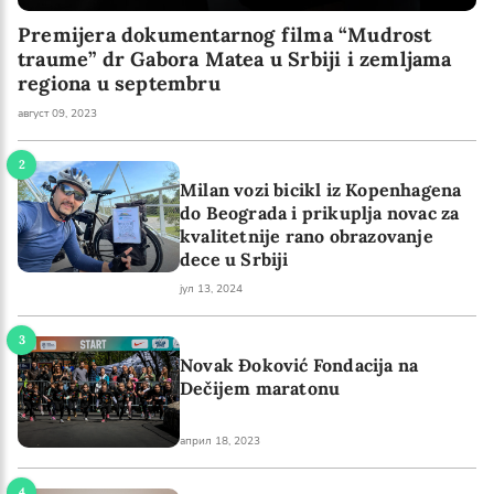
Premijera dokumentarnog filma “Mudrost
traume” dr Gabora Matea u Srbiji i zemljama
regiona u septembru
август 09, 2023
Milan vozi bicikl iz Kopenhagena
do Beograda i prikuplja novac za
kvalitetnije rano obrazovanje
dece u Srbiji
јул 13, 2024
Novak Đoković Fondacija na
Dečijem maratonu
април 18, 2023