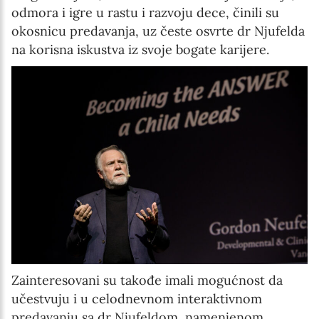
odmora i igre u rastu i razvoju dece, činili su
okosnicu predavanja, uz česte osvrte dr Njufelda
na korisna iskustva iz svoje bogate karijere.
Zainteresovani su takođe imali mogućnost da
učestvuju i u celodnevnom interaktivnom
predavanju sa dr Njufeldom, namenjenom