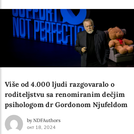
Language preference
English
Serbian
Interests
Program updates
The Early Years Blog
Online education
Više od 4.000 ljudi razgovaralo o
roditeljstvu sa renomiranim dečjim
psihologom dr Gordonom Njufeldom
SUBSCRIBE
by NDFAuthors
I agree with Privacy Policy
окт 18, 2024