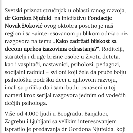
Svetski priznat stručnjak u oblasti ranog razvoja,
dr Gordon Njufeld
, na inicijativu
Fondacije
Novak Đoković
ovog oktobra posetio je naš
region i sa zainteresovanom publikom održao niz
razgovora na temu
„Kako zadržati bliskost sa
decom uprkos izazovima odrastanja?“
. Roditelji,
staratelji i druge brižne osobe u životu deteta,
kao i vaspitači, nastavnici, psiholozi, pedagozi,
socijalni radnici – svi oni koji žele da pruže bolju
psihološku podršku deci u njihovom razvoju,
imali su priliku da i sami budu osnaženi u toj
nameri kroz serijal razgovora jednim od vodećih
dečjih psihologa.
Više od 4.000 ljudi u Beogradu, Banjaluci,
Zagrebu i Ljubljani sa velikim interesovanjem
ispratilo je predavanja dr Gordona Njufelda, koji