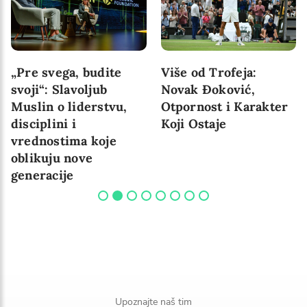
„Pre svega, budite
Više od Trofeja:
svoji“: Slavoljub
Novak Đoković,
Muslin o liderstvu,
Otpornost i Karakter
disciplini i
Koji Ostaje
vrednostima koje
oblikuju nove
generacije
Upoznajte naš tim