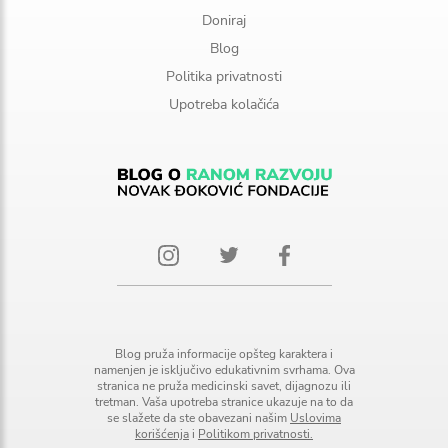
Doniraj
Blog
Politika privatnosti
Upotreba kolačića
Blog pruža informacije opšteg karaktera i
namenjen je isključivo edukativnim svrhama. Ova
stranica ne pruža medicinski savet, dijagnozu ili
tretman. Vaša upotreba stranice ukazuje na to da
se slažete da ste obavezani našim
Uslovima
korišćenja
i
Politikom privatnosti.