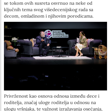
se tokom ovih susreta osvrnuo na neke od
ključnih tema svog višedecenijskog rada sa
decom, omladinom i njihovim porodicama.
Privrženost kao osnova odnosa između dece i
roditelja, značaj uloge roditelja u odnosu na
ulogu vršnjaka, te važnost izražavanja osećanja,