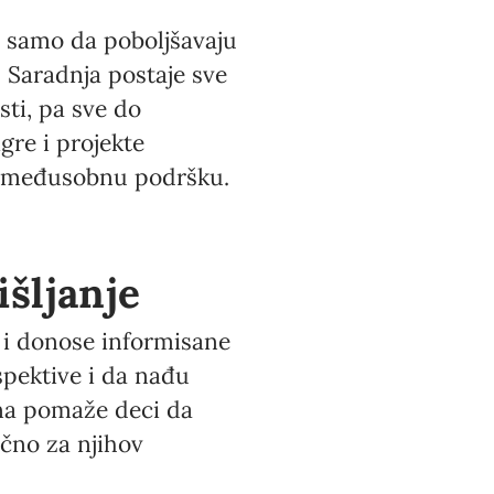
e samo da poboljšavaju
. Saradnja postaje sve
sti, pa sve do
gre i projekte
e međusobnu podršku.
išljanje
i i donose informisane
pektive i da nađu
ina pomaže deci da
učno za njihov