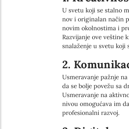
U svetu koji se stalno 
nov i originalan način 
novim okolnostima i pro
Razvijanje ove veštine k
snalaženje u svetu koji 
2. Komunikaci
Usmeravanje pažnje na 
da se bolje povežu sa dr
Usmeravanje na aktivno 
nivou omogućava im da g
profesionalni razvoj.