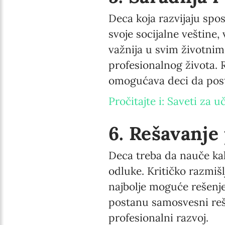
Deca koja razvijaju spo
svoje socijalne veštine,
važnija u svim životnim
profesionalnog života. R
omogućava deci da pos
Pročitajte i: Saveti za 
6. Rešavanje
Deca treba da nauče kak
odluke. Kritičko razmi
najbolje moguće rešenje
postanu samosvesni reša
profesionalni razvoj.