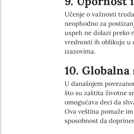
9. Upornost i
Učenje o važnosti truda
neophodno za postizanje
uspeh ne dolazi preko no
vrednosti ih oblikuju u
izazovima.
10. Globalna
U današnjem povezanom s
što su zaštita životne s
omogućava deci da shvat
Ova veština pomaže im d
sposobnost da doprine