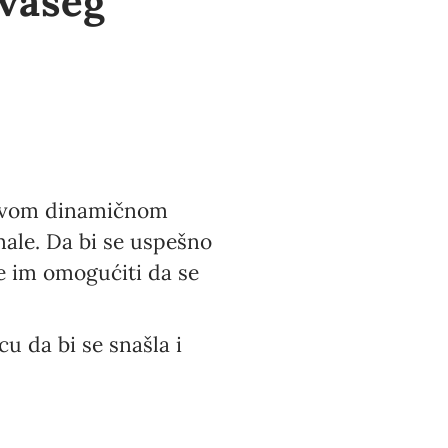
 vašeg
u ovom dinamičnom
male. Da bi se uspešno
će im omogućiti da se
u da bi se snašla i