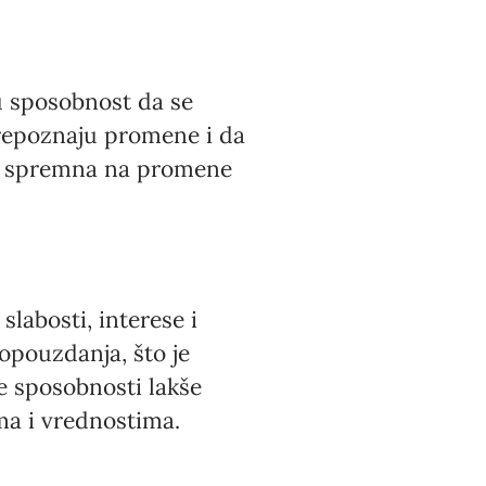
u sposobnost da se
prepoznaju promene i da
 i spremna na promene
labosti, interese i
mopouzdanja, što je
je sposobnosti lakše
ama i vrednostima.