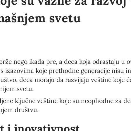
koje su važne za razvoj
anašnjem svetu
 brže nego ikada pre, a deca koja odrastaju 
s izazovima koje prethodne generacije nisu i
uštvo, deca moraju da razvijaju veštine koje 
nijem svetu.
jene ključne veštine koje su neophodne za dec
njem društvu.
t i inovativnost