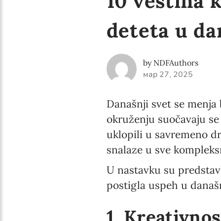
10 veština 
deteta u d
by NDFAuthors
мар 27, 2025
Današnji svet se menja
okruženju suočavaju se 
uklopili u savremeno dr
snalaze u sve kompleks
U nastavku su predstavl
postigla uspeh u današ
1. Kreativnos