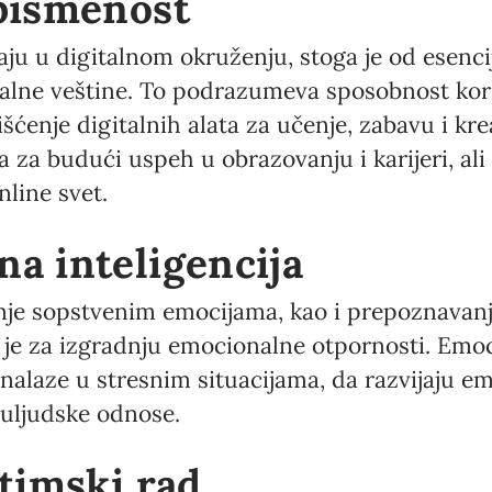
 pismenost
u u digitalnom okruženju, stoga je od esenci
talne veštine. To podrazumeva sposobnost kori
išćenje digitalnih alata za učenje, zabavu i kre
Newsletter preferences
za budući uspeh u obrazovanju i karijeri, ali
nline svet.
Email address*
na inteligencija
Enter your email address
nje sopstvenim emocijama, kao i prepoznavanj
First name*
 je za izgradnju emocionalne otpornosti. Emoc
nalaze u stresnim situacijama, da razvijaju e
Enter your first name
uljudske odnose.
Birthday
 timski rad
MM / DD