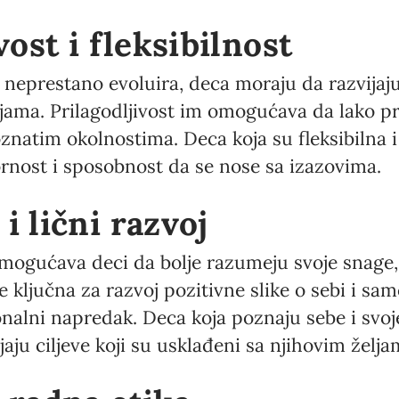
vost i fleksibilnost
 neprestano evoluira, deca moraju da razvijaj
ijama. Prilagodljivost im omogućava da lako 
znatim okolnostima. Deca koja su fleksibilna
rnost i sposobnost da se nose sa izazovima.
i lični razvoj
mogućava deci da bolje razumeju svoje snage, s
e ključna za razvoj pozitivne slike o sebi i sa
ionalni napredak. Deca koja poznaju sebe i svo
aju ciljeve koji su usklađeni sa njihovim želj