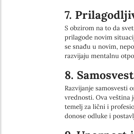
7. Prilagodlji
S obzirom na to da svet
prilagode novim situac
se snađu u novim, nepo
razvijaju mentalnu otpo
8. Samosvest 
Razvijanje samosvesti o
vrednosti. Ova veština j
temelj za lični i profes
donose odluke i postavlj