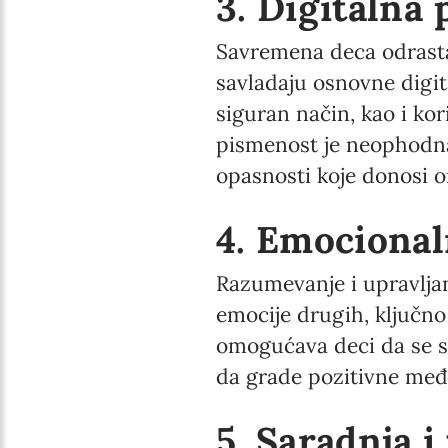
3. Digitalna
Savremena deca odrastaj
savladaju osnovne digi
siguran način, kao i kor
pismenost je neophodna 
opasnosti koje donosi o
4. Emocional
Razumevanje i upravlja
emocije drugih, ključno
omogućava deci da se s
da grade pozitivne međ
5. Saradnja i