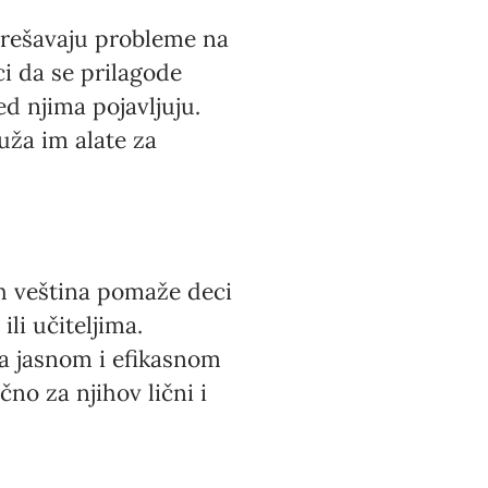
i rešavaju probleme na
i da se prilagode
d njima pojavljuju.
ruža im alate za
h veština pomaže deci
ili učiteljima.
na jasnom i efikasnom
o za njihov lični i