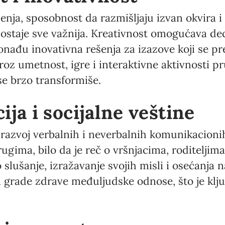
menja, sposobnost da razmišljaju izvan okvira 
postaje sve važnija. Kreativnost omogućava dec
nađu inovativna rešenja za izazove koji se pre
roz umetnost, igre i interaktivne aktivnosti p
se brzo transformiše.
ja i socijalne veštine
razvoj verbalnih i neverbalnih komunikacioni
ugima, bilo da je reč o vršnjacima, roditeljima 
slušanje, izražavanje svojih misli i osećanja 
rade zdrave međuljudske odnose, što je ključn