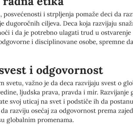
 radna etika
, posvećenosti i strpljenja pomaže deci da razv
 dugoročnih ciljeva. Deca koja razvijaju sna
ći i da je potrebno ulagati trud u ostvarenje 
 odgovorne i disciplinovane osobe, spremne d
 svest i odgovornost
vetu, važno je da deca razvijaju svest o glo
redine, ljudska prava, pravda i mir. Razvijanje 
e svoj uticaj na svet i podstiče ih da postan
a razviju osećaj za odgovornost prema zajedni
su globalnim promenama.