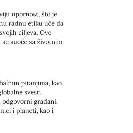
iju upornost, što je
žnu radnu etiku uče da
svojih ciljeva. Ove
a se suoče sa životnim
balnim pitanjima, kao
globalne svesti
u odgovorni građani.
ci i planeti, kao i