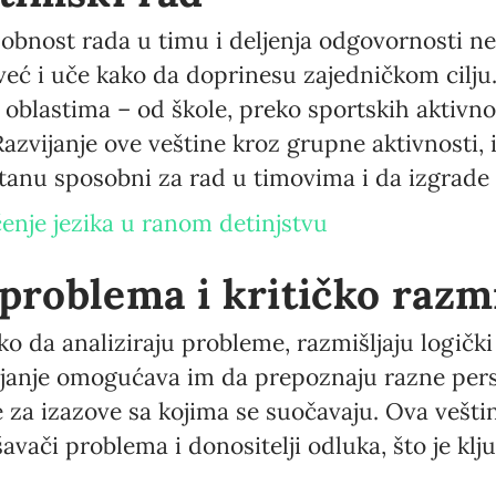
sobnost rada u timu i deljenja odgovornosti n
Language preference
 već i uče kako da doprinesu zajedničkom cilju
English
 oblastima – od škole, preko sportskih aktivno
azvijanje ove veštine kroz grupne aktivnosti, i
Serbian
tanu sposobni za rad u timovima i da izgrad
Interests
učenje jezika u ranom detinjstvu
Program updates
The Early Years Blog
 problema i kritičko razm
Online education
o da analiziraju probleme, razmišljaju logičk
šljanje omogućava im da prepoznaju razne pers
 za izazove sa kojima se suočavaju. Ova vešt
SUBSCRIBE
vači problema i donositelji odluka, što je klj
I agree with Privacy Policy