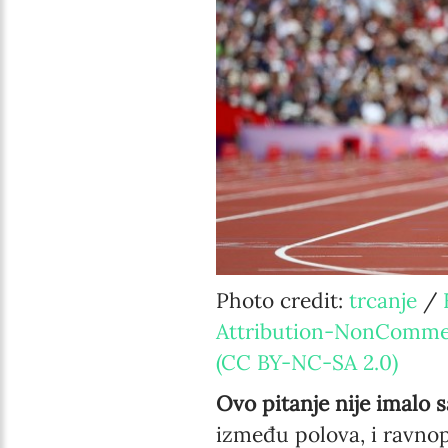
Photo credit:
trcanje
/
Attribution-NonCommer
(CC BY-NC-SA 2.0)
Ovo pitanje nije imalo
između polova, i ravnop