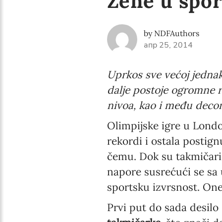
Žene u spo
by NDFAuthors
апр 25, 2014
Uprkos sve većoj jednak
dalje postoje ogromne 
nivoa, kao i među deco
Olimpijske igre u London
rekordi i ostala postign
čemu. Dok su takmičari š
napore susrećući se sa 
sportsku izvrsnost. One
Prvi put do sada desilo 