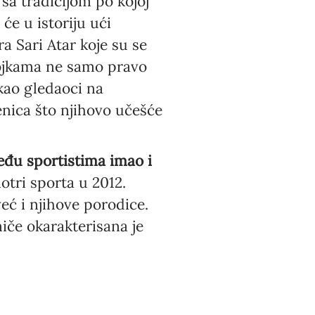
 sa tradicijom po kojoj
e u istoriju ući
a Sari Atar koje su se
vojkama ne samo pravo
kao gledaoci na
enica što njihovo učešće
eđu sportistima imao i
otri sporta u 2012.
eć i njihove porodice.
iče okarakterisana je