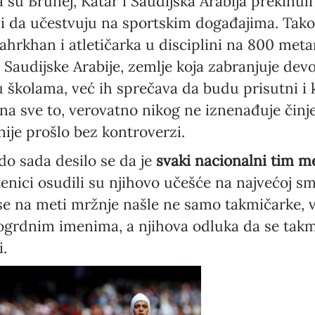
 su Brunej, Katar i Saudijska Arabija prekinuli
da učestvuju na sportskim događajima. Tako ć
hrkhan i atletičarka u disciplini na 800 metar
 Saudijske Arabije, zemlje koja zabranjuje de
u školama, već ih sprečava da budu prisutni i 
a sve to, verovatno nikog ne iznenađuje činj
ije prošlo bez kontroverzi.
do sada desilo se da je
svaki nacionalni tim m
tenici osudili su njihovo učešće na najvećoj sm
 se na meti mržnje našle ne samo takmičarke, v
ogrdnim imenima, a njihova odluka da se takm
i.