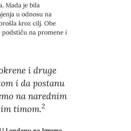
. Mada je bila
šnjenja u odnosu na
rošla kroz cilj. Obe
e podstiču na promene i
okrene i druge
rtom i da postanu
 ćemo na narednim
2
kim timom.
U Londonu na Igrama