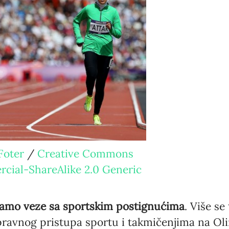
Newsletter preferences
Email address*
Enter your email address
Foter
/
Creative Commons
First name*
cial-ShareAlike 2.0 Generic
Enter your first name
Birthday
 samo veze sa sportskim postignućima
. Više se
ravnog pristupa sportu i takmičenjima na Olim
MM / DD