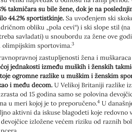
8% takmičara su bile žene, dok je na poslednj
lo 44.2% sportistkinje.
Sa uvođenjem ski skokov
dričnom obliku „pola cevi“) i ski slope stil (na
treba savladati) u snoubordu za žene ove god
3
m olimpijskim sportovima.
ravnopravnoj zastupljenosti žena i muškaraca 
ćoj jednakosti između muških i ženskih takmič
postoje ogromne razlike u muškim i ženskim sp
 kao i među decom.
U Velikoj Britaniji razlike
uzrasta od 15 godina samo se polovina devojč
4
ima u meri kojoj je to preporučeno.
U današnje
ljno aktivni da iskuse blagodeti koje redovno
 devojčice izložene većem riziku od raznih bol
ancera.