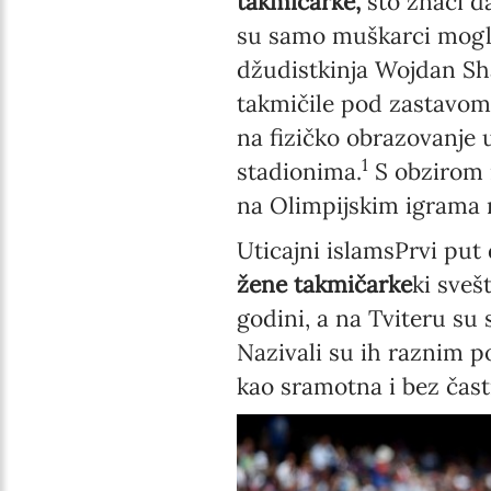
takmičarke,
što znači da
su samo muškarci mogli 
džudistkinja Wojdan Sha
takmičile pod zastavom
na fizičko obrazovanje 
1
stadionima.
S obzirom n
na Olimpijskim igrama n
Uticajni islamsPrvi put 
žene takmičarke
ki sveš
godini, a na Tviteru su
Nazivali su ih raznim p
kao sramotna i bez čast