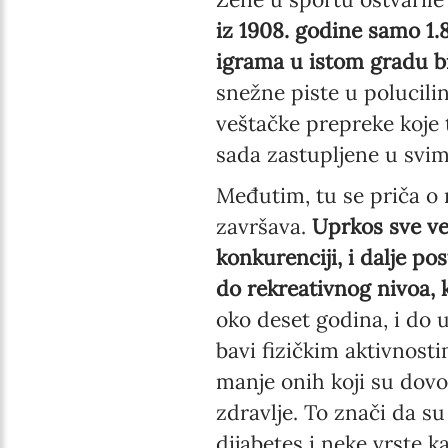
iz 1908. godine samo 1.
igrama u istom gradu bi
snežne piste u polucilin
veštačke prepreke koje 
sada zastupljene u svi
Međutim, tu se priča o 
završava.
Uprkos sve ve
konkurenciji, i dalje 
do rekreativnog nivoa,
oko deset godina, i do 
bavi fizičkim aktivnost
manje onih koji su dovo
zdravlje. To znači da su
dijabetes i neke vrste k