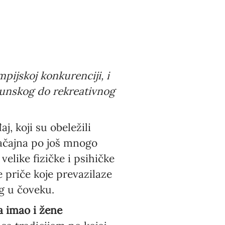
pijskoj konkurenciji, i
hunskog do rekreativnog
, koji su obeležili
značajna po još mnogo
velike fizičke i psihičke
 priče koje prevazilaze
g u čoveku.
a imao i žene