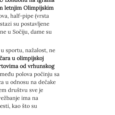
im letnjim Olimpijskim
a, half-pipe (vrsta
 stazi su postavljene
ine u Sočiju, dame su
u sportu, nažalost, ne
ara u olimpijskoj
ortovima od vrhunskog
 između polova počinju sa
ica u odnosu na dečake
m društvu sve je
 vežbanje ima na
esti, kao što su