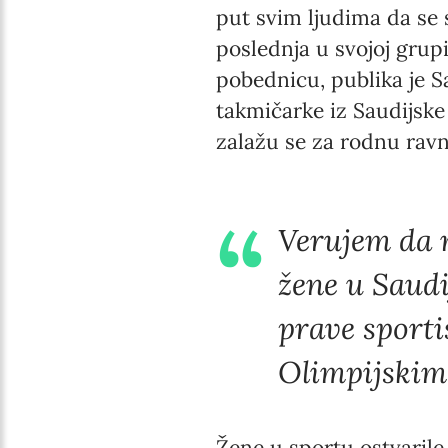
put svim ljudima da se
poslednja u svojoj grupi
pobednicu, publika je S
takmičarke iz Saudijske
zalažu se za rodnu rav
Verujem da 
žene u Saudi
prave sporti
Olimpijskim
Žene u sportu ostvarile