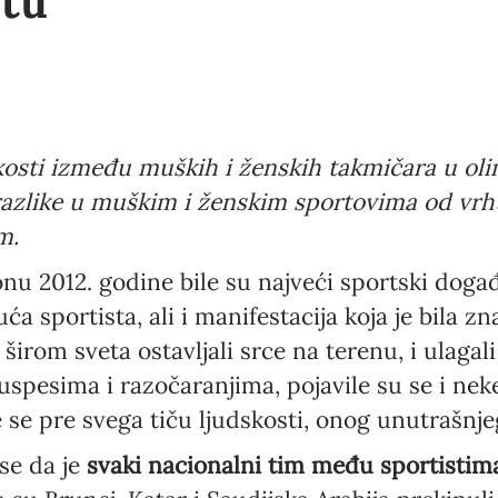
rtu
osti između muških i ženskih takmičara u olim
razlike u muškim i ženskim sportovima od vr
m.
u 2012. godine bile su najveći sportski događaj
uća sportista, ali i manifestacija koja je bila 
irom sveta ostavljali srce na terenu, i ulagali 
uspesima i razočaranjima, pojavile su se i neke
 se pre svega tiču ljudskosti, onog unutrašnje
se da je
svaki nacionalni tim među sportistim