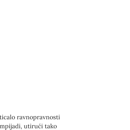
 ticalo ravnopravnosti
pijadi, utirući tako