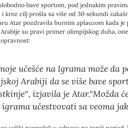
 slobodno bave sportom, pod jednakim pravima
 i kroz cilj prošla sa više od 30 sekundi zaka
Language preference
aru Atar pozdravila burnim aplauzom kada je p
English
 Arabije su pravi primer olimpijskog duha, on
Serbian
nopravnost:
Interests
Program updates
moje učešće na Igrama može da p
The Early Years Blog
jskoj Arabiji da se više bave spo
Online education
stkinje“, izjavila je Atar.“Možda
 igrama učestvovati sa veoma ja
SUBSCRIBE
 su veliki napredak u odnosu na raniji period.
I agree with Privacy Policy