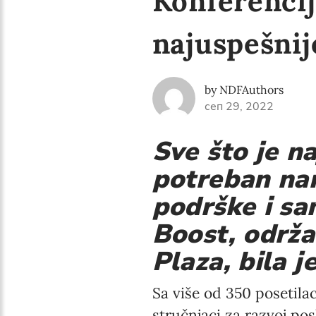
Konferencij
najuspešnij
by NDFAuthors
сеп 29, 2022
Sve što je n
potreban nam
podrške i sa
Boost, održ
Plaza, bila 
Sa više od 350 posetilac
stručnjaci za razvoj pos