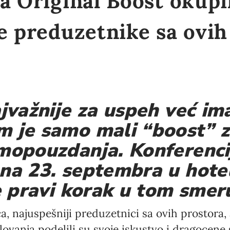
a Original Boost okupi
e preduzetnike sa ovih
ajvažnije za uspeh već im
 je samo mali “boost” z
mopouzdanja. Konferenci
ana 23. septembra u hot
je pravi korak u tom smer
a, najuspešniji preduzetnici sa ovih prostora, 
lovanja podelili su svoje iskustvo i dragocene