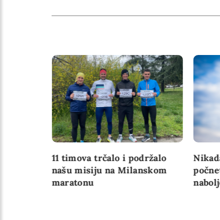
znika
11 timova trčalo i podržalo
Nikad
 ne
našu misiju na Milanskom
počne
c na
maratonu
nabol