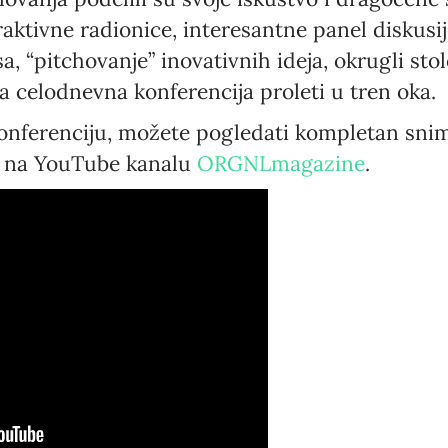
raktivne radionice, interesantne panel diskusi
sa, “pitchovanje” inovativnih ideja, okrugli st
va celodnevna konferencija proleti u tren oka.
konferenciju, možete pogledati kompletan snim
Newsletter preferences
i na YouTube kanalu
ORGNLmagazine
.
Email address*
Enter your email address
First name*
Enter your first name
Birthday