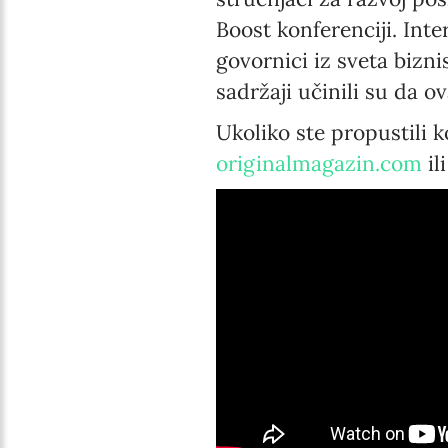
Boost konferenciji. Inte
govornici iz sveta bizni
sadržaji učinili su da o
Ukoliko ste propustili 
originalmagazin.com
il