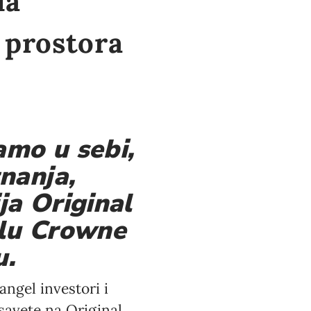
la
 prostora
amo u sebi,
nanja,
ja Original
elu Crowne
u.
angel investori i
 savete na Original