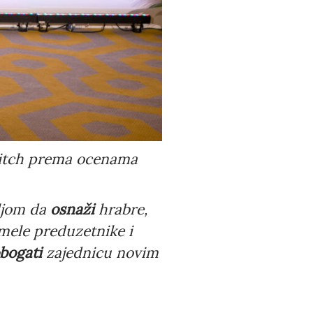
 pitch prema ocenama
eljom da
osnaži
hrabre,
ele preduzetnike i
bogati
zajednicu novim