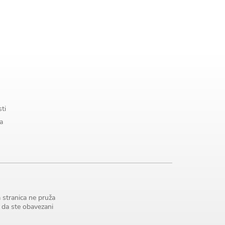
sti
a
 stranica ne pruža
e da ste obavezani