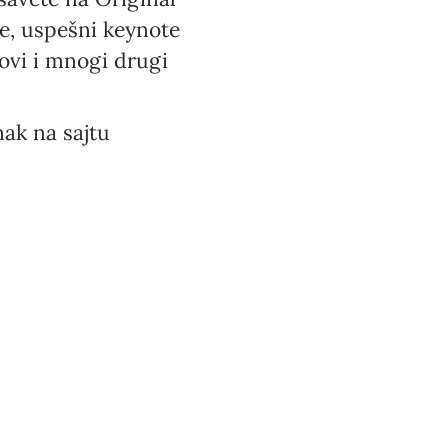
je, uspešni keynote
olovi i mnogi drugi
ak na sajtu