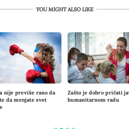
YOU MIGHT ALSO LIKE
a nije previše rano da
Zašto je dobro pričati j
te da menjate svet
humanitarnom radu
je