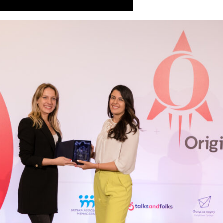
MM / DD
Language preference
English
Serbian
Interests
Program updates
The Early Years Blog
Online education
SUBSCRIBE