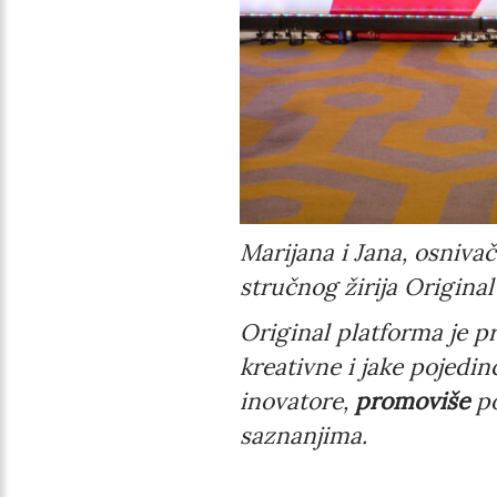
Marijana i Jana, osniva
stručnog žirija Original
Original platforma je p
kreativne i jake pojedi
inovatore,
promoviše
po
saznanjima.