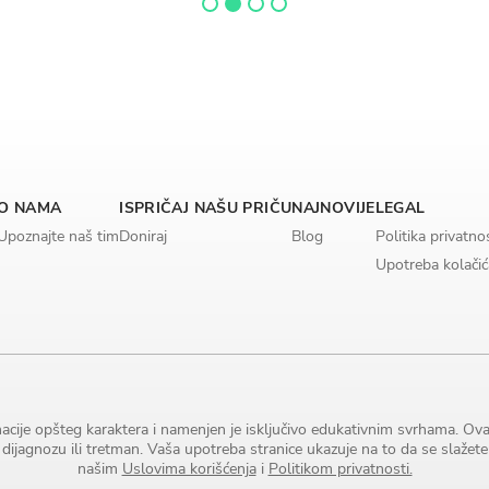
O NAMA
ISPRIČAJ NAŠU PRIČU
NAJNOVIJE
LEGAL
Upoznajte naš tim
Doniraj
Blog
Politika privatno
Upotreba kolačić
acije opšteg karaktera i namenjen je isključivo edukativnim svrhama. Ova
 dijagnozu ili tretman. Vaša upotreba stranice ukazuje na to da se slažet
našim
Uslovima korišćenja
i
Politikom privatnosti.