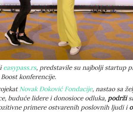
I agree with Privacy Policy
či
easypass.rs
, predstavile su najbolji startup
 Boost konferencije.
rojekat
Novak Đoković
Fondacije
, nastao sa ž
nce, buduće lidere i donosioce odluka,
podrži
sm
zitivne primere ostvarenih poslovnih ljudi i
o