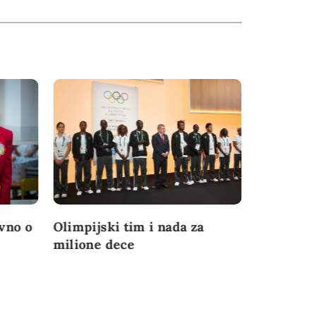
avno o
Olimpijski tim i nada za
Mila Bizo
milione dece
životne p