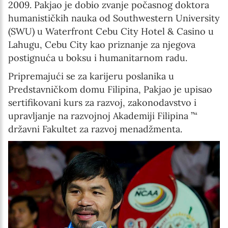
2009. Pakjao je dobio zvanje počasnog doktora
humanističkih nauka od Southwestern University
(SWU) u Waterfront Cebu City Hotel & Casino u
Lahugu, Cebu City kao priznanje za njegova
postignuća u boksu i humanitarnom radu.
Pripremajući se za karijeru poslanika u
Predstavničkom domu Filipina, Pakjao je upisao
sertifikovani kurs za razvoj, zakonodavstvo i
upravljanje na razvojnoj Akademiji Filipina ”“
državni Fakultet za razvoj menadžmenta.