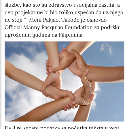
službe, kao što su zdravstvo i socijalna zaštita, a
ceo projekat ne bi bio toliko uspešan da uz njega
ne stoji ”“ Meni Pakjao. Takođe je osnovao
Official Manny Pacquiao Foundation za podršku
ugroženim ljudima na Filipinima.
Da li se sećate podatka sa početka teksta u vezi