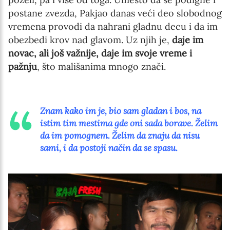
postane zvezda, Pakjao danas veći deo slobodnog
vremena provodi da nahrani gladnu decu i da im
obezbedi krov nad glavom. Uz njih je,
daje im
novac, ali još važnije, daje im svoje vreme i
pažnju
, što mališanima mnogo znači.
Znam kako im je, bio sam gladan i bos, na
istim tim mestima gde oni sada borave. Želim
da im pomognem. Želim da znaju da nisu
sami, i da postoji način da se spasu.