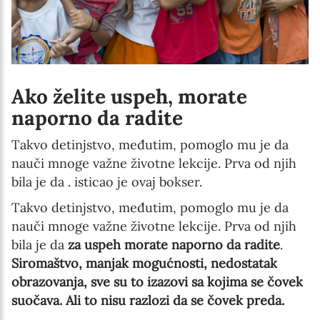
Ako želite uspeh, morate
naporno da radite
Takvo detinjstvo, međutim, pomoglo mu je da
nauči mnoge važne životne lekcije. Prva od njih
bila je da . isticao je ovaj bokser.
Takvo detinjstvo, međutim, pomoglo mu je da
nauči mnoge važne životne lekcije. Prva od njih
bila je da
za uspeh morate naporno da radite
.
Siromaštvo, manjak mogućnosti, nedostatak
obrazovanja, sve su to izazovi sa kojima se čovek
suočava. Ali to nisu razlozi da se čovek preda.