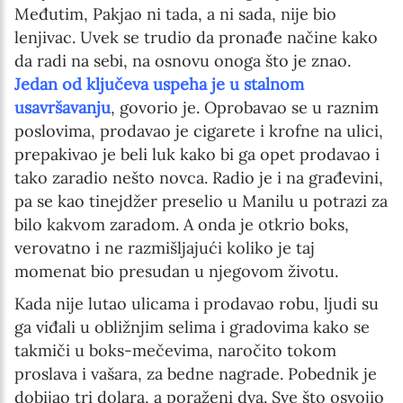
Međutim, Pakjao ni tada, a ni sada, nije bio
lenjivac. Uvek se trudio da pronađe načine kako
da radi na sebi, na osnovu onoga što je znao.
Jedan od ključeva uspeha je u stalnom
usavršavanju
, govorio je. Oprobavao se u raznim
poslovima, prodavao je cigarete i krofne na ulici,
prepakivao je beli luk kako bi ga opet prodavao i
tako zaradio nešto novca. Radio je i na građevini,
pa se kao tinejdžer preselio u Manilu u potrazi za
bilo kakvom zaradom. A onda je otkrio boks,
verovatno i ne razmišljajući koliko je taj
momenat bio presudan u njegovom životu.
Kada nije lutao ulicama i prodavao robu, ljudi su
ga viđali u obližnjim selima i gradovima kako se
takmiči u boks-mečevima, naročito tokom
proslava i vašara, za bedne nagrade. Pobednik je
dobijao tri dolara, a poraženi dva. Sve što osvojio