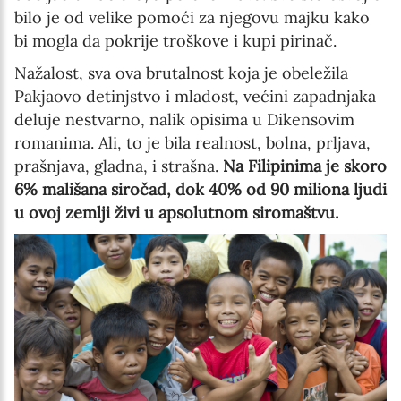
bilo je od velike pomoći za njegovu majku kako
bi mogla da pokrije troškove i kupi pirinač.
Nažalost, sva ova brutalnost koja je obeležila
Pakjaovo detinjstvo i mladost, većini zapadnjaka
deluje nestvarno, nalik opisima u Dikensovim
romanima. Ali, to je bila realnost, bolna, prljava,
prašnjava, gladna, i strašna.
Na Filipinima je skoro
6% mališana siročad, dok 40% od 90 miliona ljudi
u ovoj zemlji živi u apsolutnom siromaštvu.