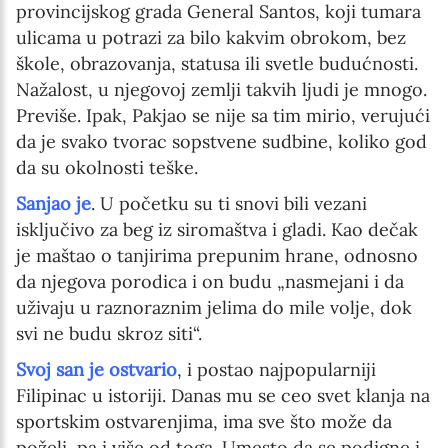
provincijskog grada General Santos, koji tumara
ulicama u potrazi za bilo kakvim obrokom, bez
škole, obrazovanja, statusa ili svetle budućnosti.
Nažalost, u njegovoj zemlji takvih ljudi je mnogo.
Previše. Ipak, Pakjao se nije sa tim mirio, verujući
da je svako tvorac sopstvene sudbine, koliko god
da su okolnosti teške.
Sanjao je
. U početku su ti snovi bili vezani
isključivo za beg iz siromaštva i gladi. Kao dečak
je maštao o tanjirima prepunim hrane, odnosno
da njegova porodica i on budu „nasmejani i da
uživaju u raznoraznim jelima do mile volje, dok
svi ne budu skroz siti“.
Svoj san je ostvario
, i postao najpopularniji
Filipinac u istoriji. Danas mu se ceo svet klanja na
sportskim ostvarenjima, ima sve što može da
poželi, pa i više od toga. Umesto da se podigne i