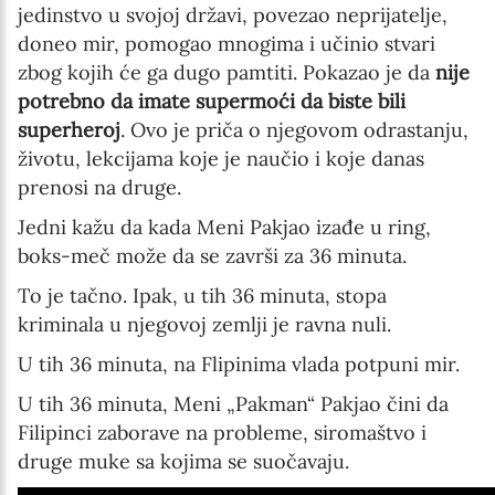
jedinstvo u svojoj državi, povezao neprijatelje,
English
doneo mir, pomogao mnogima i učinio stvari
Serbian
zbog kojih će ga dugo pamtiti. Pokazao je da
nije
potrebno da imate supermoći da biste bili
Interests
superheroj
. Ovo je priča o njegovom odrastanju,
Program updates
životu, lekcijama koje je naučio i koje danas
prenosi na druge.
The Early Years Blog
Jedni kažu da kada Meni Pakjao izađe u ring,
Online education
boks-meč može da se završi za 36 minuta.
To je tačno. Ipak, u tih 36 minuta, stopa
kriminala u njegovoj zemlji je ravna nuli.
SUBSCRIBE
U tih 36 minuta, na Flipinima vlada potpuni mir.
U tih 36 minuta, Meni „Pakman“ Pakjao čini da
I agree with Privacy Policy
Filipinci zaborave na probleme, siromaštvo i
druge muke sa kojima se suočavaju.