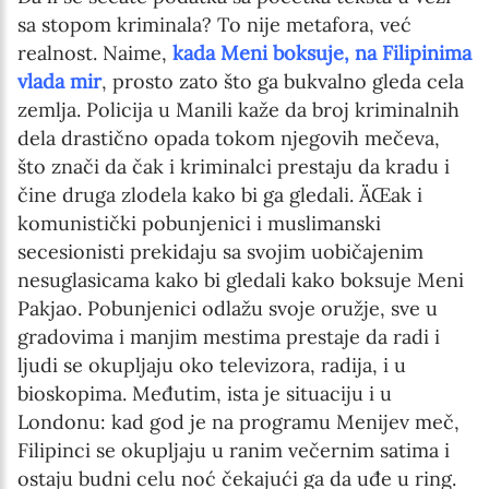
sa stopom kriminala? To nije metafora, već
realnost. Naime,
kada Meni boksuje, na Filipinima
vlada mir
,
prosto zato što ga bukvalno gleda cela
zemlja. Policija u Manili kaže da broj kriminalnih
dela drastično opada tokom njegovih mečeva,
što znači da čak i kriminalci prestaju da kradu i
čine druga zlodela kako bi ga gledali. ÄŒak i
komunistički pobunjenici i muslimanski
secesionisti prekidaju sa svojim uobičajenim
nesuglasicama kako bi gledali kako boksuje Meni
Pakjao. Pobunjenici odlažu svoje oružje, sve u
gradovima i manjim mestima prestaje da radi i
ljudi se okupljaju oko televizora, radija, i u
bioskopima. Međutim, ista je situaciju i u
Londonu: kad god je na programu Menijev meč,
Filipinci se okupljaju u ranim večernim satima i
ostaju budni celu noć čekajući ga da uđe u ring.