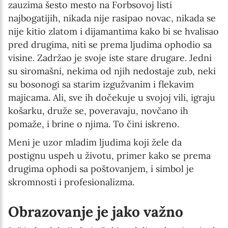
zauzima šesto mesto na Forbsovoj listi
najbogatijih, nikada nije rasipao novac, nikada se
nije kitio zlatom i dijamantima kako bi se hvalisao
pred drugima, niti se prema ljudima ophodio sa
visine. Zadržao je svoje iste stare drugare. Jedni
su siromašni, nekima od njih nedostaje zub, neki
su bosonogi sa starim izgužvanim i flekavim
majicama. Ali, sve ih dočekuje u svojoj vili, igraju
košarku, druže se, poveravaju, novčano ih
pomaže, i brine o njima. To čini iskreno.
Meni je uzor mladim ljudima koji žele da
postignu uspeh u životu, primer kako se prema
drugima ophodi sa poštovanjem, i simbol je
skromnosti i profesionalizma.
Obrazovanje je jako važno