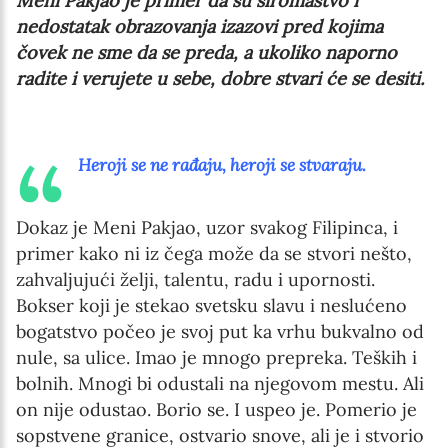
Meni Pakjao je primer da su siromaštvo i
nedostatak obrazovanja izazovi pred kojima
Newsletter preferences
čovek ne sme da se preda, a ukoliko naporno
radite i verujete u sebe, dobre stvari će se desiti.
Email address*
Heroji se ne rađaju, heroji se stvaraju.
Enter your email address
First name*
Dokaz je Meni Pakjao, uzor svakog Filipinca, i
primer kako ni iz čega može da se stvori nešto,
Enter your first name
zahvaljujući želji, talentu, radu i upornosti.
Bokser koji je stekao svetsku slavu i neslućeno
Birthday
bogatstvo počeo je svoj put ka vrhu bukvalno od
nule, sa ulice. Imao je mnogo prepreka. Teških i
MM / DD
bolnih. Mnogi bi odustali na njegovom mestu. Ali
on nije odustao. Borio se. I uspeo je. Pomerio je
Language preference
sopstvene granice, ostvario snove, ali je i stvorio