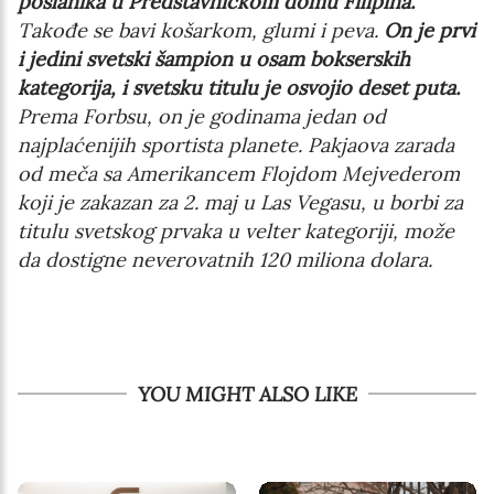
poslanika u Predstavničkom domu Filipina.
Takođe se bavi košarkom, glumi i peva.
On je prvi
i jedini svetski šampion u osam bokserskih
kategorija, i svetsku titulu je osvojio deset puta.
Prema Forbsu, on je godinama jedan od
najplaćenijih sportista planete. Pakjaova zarada
od meča sa Amerikancem Flojdom Mejvederom
koji je zakazan za 2. maj u Las Vegasu, u borbi za
titulu svetskog prvaka u velter kategoriji, može
da dostigne neverovatnih 120 miliona dolara.
YOU MIGHT ALSO LIKE