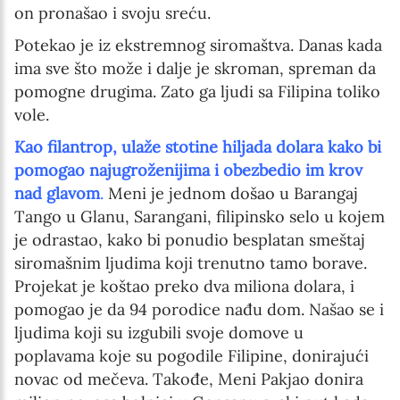
on pronašao i svoju sreću.
Potekao je iz ekstremnog siromaštva. Danas kada
ima sve što može i dalje je skroman, spreman da
pomogne drugima. Zato ga ljudi sa Filipina toliko
vole.
Kao filantrop, ulaže stotine hiljada dolara kako bi
pomogao najugroženijima i obezbedio im krov
nad glavom
.
Meni je jednom došao u Barangaj
Tango u Glanu, Sarangani, filipinsko selo u kojem
je odrastao, kako bi ponudio besplatan smeštaj
siromašnim ljudima koji trenutno tamo borave.
Projekat je koštao preko dva miliona dolara, i
pomogao je da 94 porodice nađu dom. Našao se i
ljudima koji su izgubili svoje domove u
poplavama koje su pogodile Filipine, donirajući
novac od mečeva. Takođe, Meni Pakjao donira