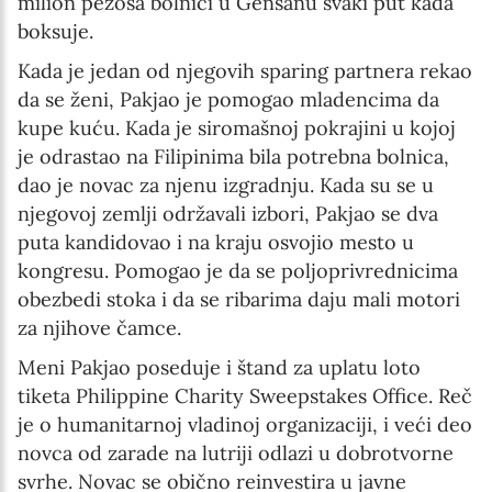
milion pezosa bolnici u Gensanu svaki put kada
boksuje.
Kada je jedan od njegovih sparing partnera rekao
da se ženi, Pakjao je pomogao mladencima da
kupe kuću. Kada je siromašnoj pokrajini u kojoj
je odrastao na Filipinima bila potrebna bolnica,
dao je novac za njenu izgradnju. Kada su se u
njegovoj zemlji održavali izbori, Pakjao se dva
puta kandidovao i na kraju osvojio mesto u
kongresu. Pomogao je da se poljoprivrednicima
obezbedi stoka i da se ribarima daju mali motori
za njihove čamce.
Meni Pakjao poseduje i štand za uplatu loto
tiketa Philippine Charity Sweepstakes Office. Reč
je o humanitarnoj vladinoj organizaciji, i veći deo
novca od zarade na lutriji odlazi u dobrotvorne
svrhe. Novac se obično reinvestira u javne