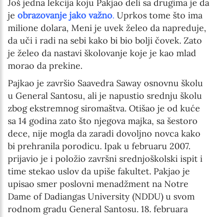
Još jedna lekcija koju Pakjao deli sa drugima je da
je
obrazovanje jako važno
.
Uprkos tome što ima
milione dolara, Meni je uvek želeo da napreduje,
da uči i radi na sebi kako bi bio bolji čovek. Zato
je želeo da nastavi školovanje koje je kao mlad
morao da prekine.
Pajkao je završio Saavedra Saway osnovnu školu
u General Santosu, ali je napustio srednju školu
zbog ekstremnog siromaštva. Otišao je od kuće
sa 14 godina zato što njegova majka, sa šestoro
dece, nije mogla da zaradi dovoljno novca kako
bi prehranila porodicu. Ipak u februaru 2007.
prijavio je i položio završni srednjoškolski ispit i
time stekao uslov da upiše fakultet. Pakjao je
upisao smer poslovni menadžment na Notre
Dame of Dadiangas University (NDDU) u svom
rodnom gradu General Santosu. 18. februara