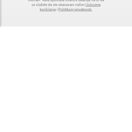
tretman. Vaša upotreba stranice ukazuje na to da
se slažete da ste obavezani našim
Uslovima
korišćenja
i
Politikom privatnosti.