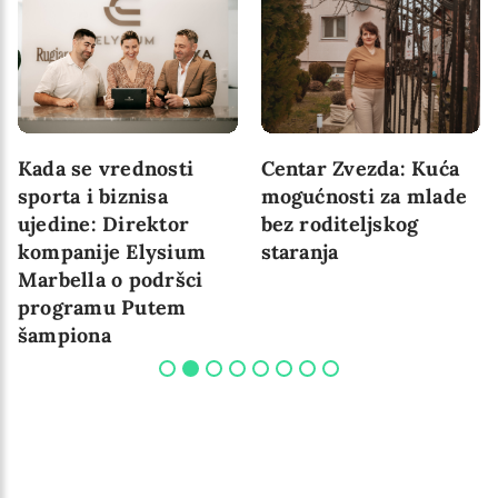
Dr Debora
Više od 4.000 ljudi
Meknamara:
posetilo predavanja
Negovanje duboke
dr Gordona Njufelda
povezanosti s našom
u regionu
decom
…