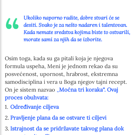
Ukoliko naporno radite, dobre stvari će se
desiti.
Svako je za nešto nadaren i talentovan.
Kada nemate sredstva kojima biste to ostvarili,
morate sami za njih da se izborite.
Osim toga, kada su ga pitali koja je njegova
formula uspeha, Meni je jednom rekao da su
posvećenost, upornost, hrabrost, ekstremna
samodisciplina i vera u Boga njegov tajni recept.
On je sistem nazvao
„
Moćna tri koraka“.
Ovaj
proces obuhvata:
Određivanje ciljeva
Pravljenje plana da se ostvare ti ciljevi
Istrajnost da se pridržavate takvog plana dok