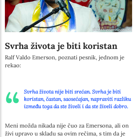
Svrha života je biti koristan
Ralf Valdo Emerson, poznati pesnik, jednom je
rekao:
Svrha života nije biti srećan. Svrha je biti
koristan, častan, saosećajan, napraviti razliku
između toga da ste živeli i da ste živeli dobro.
Meni možda nikada nije čuo za Emersona, ali on
živi upravo u skladu sa ovim rečima, s tim da je