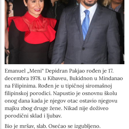
Emanuel „Meni“ Depidran Pakjao rođen je 17.
decembra 1978. u Kibaveu, Bukidnon u Mindanao
na Filipinima. Rođen je u tipičnoj siromašnoj
filipinskoj porodici. Napustio je osnovnu školu
onog dana kada je njegov otac ostavio njegovu
majku zbog druge žene. Nikad nije doživeo
porodični sklad i ljubav.
Bio je mršav, slab. Osećao se izgubljeno.