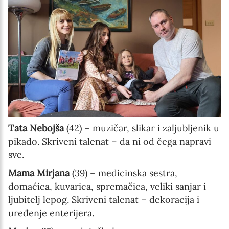
Tata Nebojša
(42) – muzičar, slikar i zaljubljenik u
pikado. Skriveni talenat – da ni od čega napravi
sve.
Mama Mirjana
(39) – medicinska sestra,
domaćica, kuvarica, spremačica, veliki sanjar i
ljubitelj lepog. Skriveni talenat – dekoracija i
uređenje enterijera.