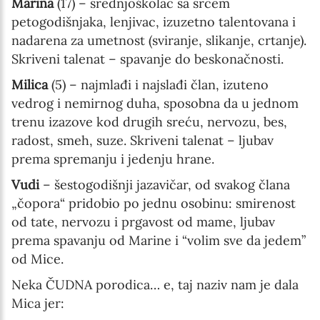
Marina
(17) – srednjoškolac sa srcem
petogodišnjaka, lenjivac, izuzetno talentovana i
nadarena za umetnost (sviranje, slikanje, crtanje).
Skriveni talenat – spavanje do beskonačnosti.
Milica
(5) – najmlađi i najslađi član, izuteno
vedrog i nemirnog duha, sposobna da u jednom
trenu izazove kod drugih sreću, nervozu, bes,
radost, smeh, suze. Skriveni talenat – ljubav
prema spremanju i jedenju hrane.
Vudi
– šestogodišnji jazavičar, od svakog člana
„čopora“ pridobio po jednu osobinu: smirenost
od tate, nervozu i prgavost od mame, ljubav
prema spavanju od Marine i “volim sve da jedem”
od Mice.
Neka ČUDNA porodica… e, taj naziv nam je dala
Mica jer: