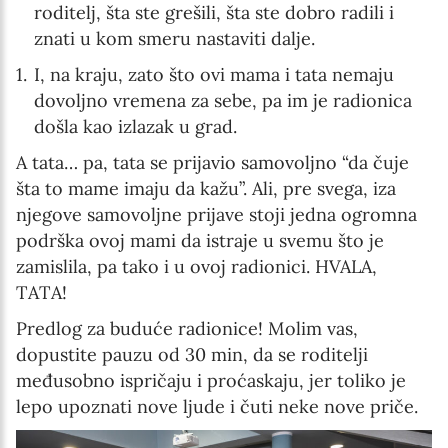
roditelj, šta ste grešili, šta ste dobro radili i
znati u kom smeru nastaviti dalje.
I, na kraju, zato što ovi mama i tata nemaju
dovoljno vremena za sebe, pa im je radionica
došla kao izlazak u grad.
A tata… pa, tata se prijavio samovoljno “da čuje
šta to mame imaju da kažu”. Ali, pre svega, iza
njegove samovoljne prijave stoji jedna ogromna
podrška ovoj mami da istraje u svemu što je
zamislila, pa tako i u ovoj radionici. HVALA,
TATA!
Predlog za buduće radionice! Molim vas,
dopustite pauzu od 30 min, da se roditelji
međusobno ispričaju i proćaskaju, jer toliko je
lepo upoznati nove ljude i čuti neke nove priče.