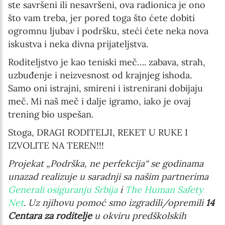
ste savršeni ili nesavršeni, ova radionica je ono
što vam treba, jer pored toga što ćete dobiti
ogromnu ljubav i podršku, steći ćete neka nova
iskustva i neka divna prijateljstva.
Roditeljstvo je kao teniski meč…. zabava, strah,
uzbuđenje i neizvesnost od krajnjeg ishoda.
Samo oni istrajni, smireni i istrenirani dobijaju
meč. Mi naš meč i dalje igramo, iako je ovaj
trening bio uspešan.
Stoga, DRAGI RODITELJI, REKET U RUKE I
IZVOLITE NA TEREN!!!
Projekat „Podrška, ne perfekcija“ se godinama
unazad realizuje u saradnji sa našim partnerima
Generali osiguranju Srbija
i
The Human Safety
Net
. Uz njihovu pomoć smo izgradili/opremili
14
Centara za roditelje
u okviru predškolskih