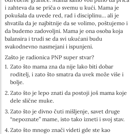
i zahteva da se priča o svemu u kući. Mama je
pokušala da uvede red, rad i disciplinu… ali je
shvatila da je najbitnije da se volimo, poštujemo i
da budemo zadovoljni. Mama je ona osoba koja
balansira i trudi se da svi ukućani budu
svakodnevno nasmejani i ispunjeni.
Zašto je radionica PNP super stvar?
Zato što mama zna da nije lako biti dobar
roditelj, i zato što smatra da uvek može više i
bolje.
Zato što je lepo znati da postoji još mama koje
dele slične muke.
Zato što je divno čuti mišljenje, savet druge
“nepoznate” mame, isto tako izneti i svoj stav.
Zato što mnogo znači videti gde ste kao