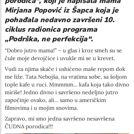
porodica“, koji je napisala mama
Mirjana Popović iz Šapca koja je
pohađala nedavno završeni 10.
ciklus radionica programa
„Podrška, ne perfekcija“.
“Dobro jutro mama!” – u glas i kroz smeh su se
čule moje devojčice i uvukle mi se u krevet.
Vudi za njima skače i ushićeno maše repom dok
me liže. Tata Nebojša, na vratima sobe, sa šoljom
tople kafe u ruci. Mmmmm… kafa koja tako divno
miriše! Jedno divno i savršeno nedeljno jutro
započinje ovako, ali… samo u američkim
filmovima i u mojim snovima.
Zapravo, mi smo jedna savršeno nesavršena
ČUDNA porodica!!!