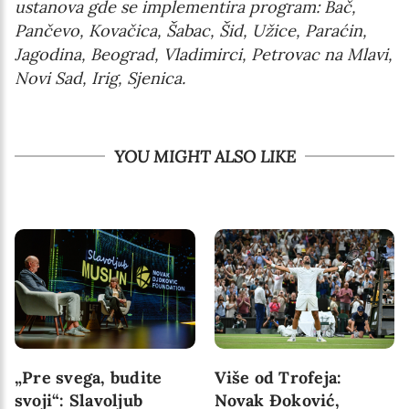
ustanova gde se implementira program: Bač,
Pančevo, Kovačica, Šabac, Šid, Užice, Paraćin,
Jagodina, Beograd, Vladimirci, Petrovac na Mlavi,
Novi Sad, Irig, Sjenica.
YOU MIGHT ALSO LIKE
„Pre svega, budite
Više od Trofeja:
svoji“: Slavoljub
Novak Đoković,