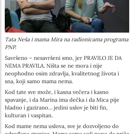
Tata Neša i mama Mira na radionicama programa
PNP.
Savršeno – nesavršeni smo, jer PRAVILO JE DA
NEMA PRAVILA. Ništa se ne mora i nije
neophodno osim zdravlja, kvalitetnog života i
sna, koji samo mama nema.
Kod tate sve može, i kasna večera i kasno
spavanje, i da Marina ima dečka i da Mica pije
hladno i gazirano… jedini uslov je biti fin,
kulturan i vaspitan.
Kod mame nema uslova, sve je dozvoljeno do
određene granice. Mama samo voli puno da priča