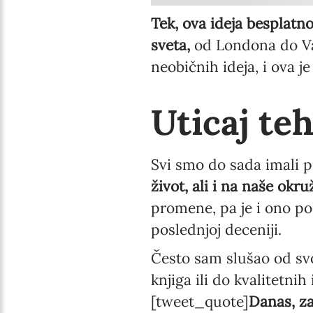
Tek, ova ideja besplatno
sveta,
od Londona do Vaš
neobičnih ideja, i ova je
Uticaj teh
Svi smo do sada imali p
život, ali i na naše okru
promene, pa je i ono po
poslednjoj deceniji.
Često sam slušao od sv
knjiga ili do kvalitetni
[tweet_quote]
Danas, za