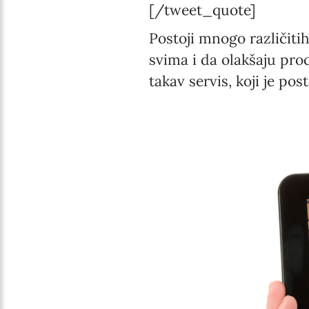
[/tweet_quote]
Postoji mnogo različiti
svima i da olakšaju pro
takav servis, koji je po