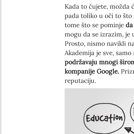
Kada to čujete, možda ć
pada toliko u oči to što
tome što se pominje
da
mogu da se izrazim, je 
Prosto, nismo navikli n
Akademija je sve, samo n
podržavaju mnogi širom 
kompanije Google.
Priz
reputaciju.