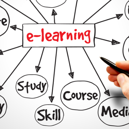
Newsletter preferences
Email address*
Enter your email address
First name*
Enter your first name
Birthday
MM / DD