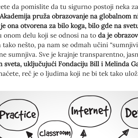
ete da pomislite da tu sigurno postoji neka za
Akademija pruža obrazovanje na globalnom n
 je ona otvorena za bilo koga, bilo gde na svet
u onom delu koji se odnosi na to
da je obrazo
a tako nešto, pa nam se odmah učini “sumnjivi
e sumnjiva. Sve je krajnje transparentno, jasno
sveta, uključujući Fondaciju Bill i Melinda Ga
naćete, reč je o ljudima koji ne bi tek tako ulož