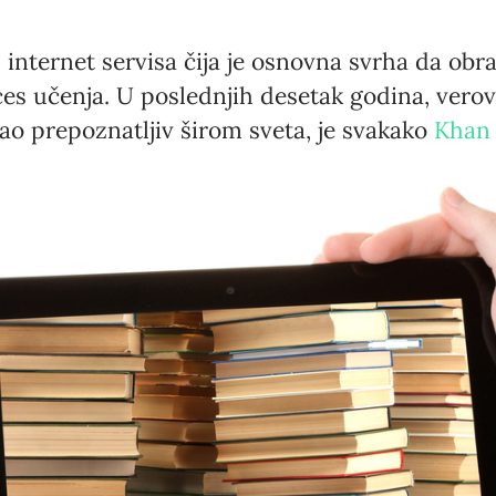
h internet servisa čija je osnovna svrha da o
ces učenja. U poslednjih desetak godina, verov
stao prepoznatljiv širom sveta, je svakako
Khan 