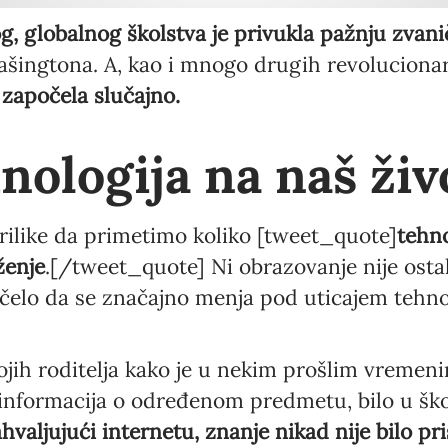
g, globalnog školstva je privukla pažnju zvani
Language preference
ingtona. A, kao i mnogo drugih revolucionar
English
započela slučajno.
Serbian
nologija na naš živ
Interests
Program updates
rilike da primetimo koliko [tweet_quote]
tehno
The Early Years Blog
ženje
.[/tweet_quote] Ni obrazovanje nije osta
Online education
čelo da se značajno menja pod uticajem tehno
ojih roditelja kako je u nekim prošlim vremen
SUBSCRIBE
h informacija o određenom predmetu, bilo u školi
hvaljujući internetu, znanje nikad nije bilo pri
I agree with Privacy Policy