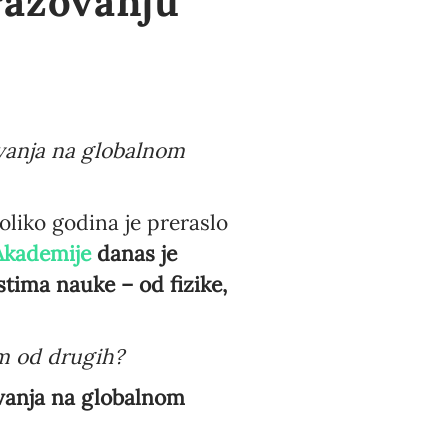
razovanju
vanja na globalnom
liko godina je preraslo
Akademije
danas je
astima nauke – od fizike,
om od drugih?
vanja na globalnom