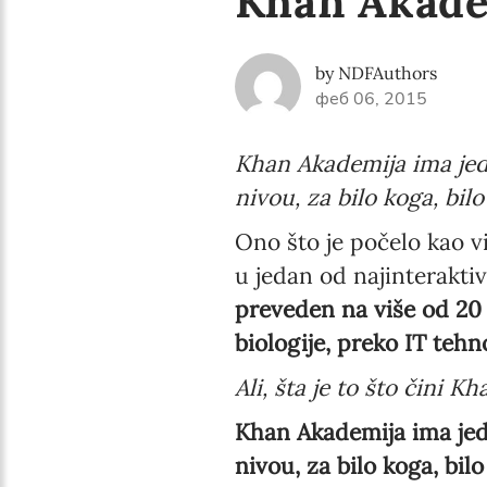
Khan Akadem
by NDFAuthors
феб 06, 2015
Khan Akademija ima jed
nivou, za bilo koga, bil
Ono što je počelo kao v
u jedan od najinterakti
preveden na više od 20 r
biologije, preko IT tehn
Ali, šta je to što čini
Khan Akademija ima jed
nivou, za bilo koga, bil