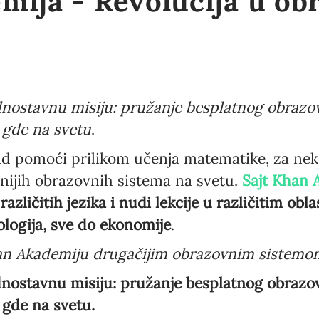
ija - Revolucija u ob
nostavnu misiju: pružanje besplatnog obrazo
o gde na svetu
.
id pomoći prilikom učenja matematike, za neko
vnijih obrazovnih sistema na svetu.
Sajt Khan 
azličitih jezika i nudi lekcije u različitim obl
ologija, sve do ekonomije
.
 Khan Akademiju drugačijim obrazovnim sistem
nostavnu misiju: pružanje besplatnog obrazo
o gde na svetu.