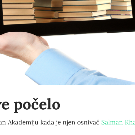
ve počelo
an Akademiju kada je njen osnivač
Salman Kh