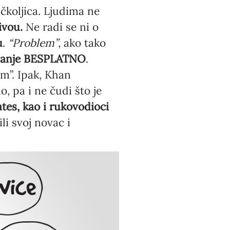
čkoljica. Ljudima ne
ivou.
Ne radi se ni o
u
.
“Problem”
, ako tako
vanje BESPLATNO
.
m”. Ipak, Khan
, pa i ne čudi što je
tes, kao i rukovodioci
ili svoj novac i