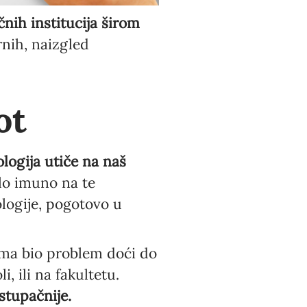
čnih institucija širom
nih, naizgled
ot
logija utiče na naš
lo imuno na te
logije, pogotovo u
ima bio problem doći do
, ili na fakultetu.
stupačnije.