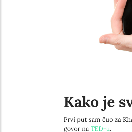
Kako je s
Prvi put sam čuo za Kh
govor na
TED-u
.