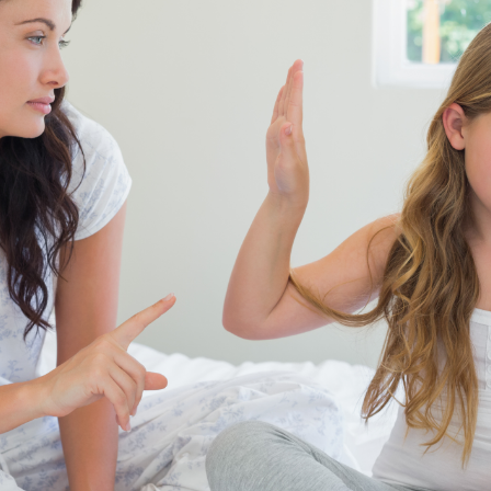
Newsletter preferences
Email address*
Enter your email address
First name*
Enter your first name
Birthday
MM / DD