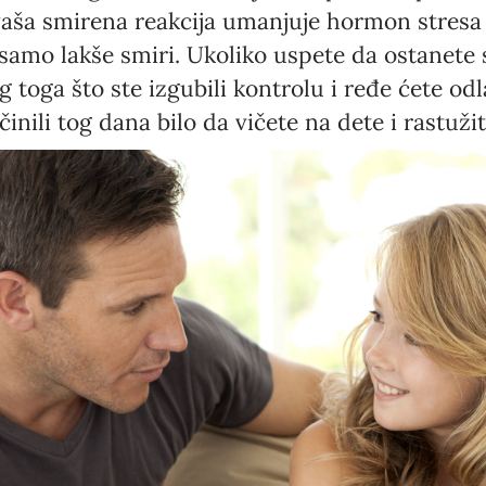
vaša smirena reakcija umanjuje hormon stresa
amo lakše smiri. Ukoliko uspete da ostanete 
g toga što ste izgubili kontrolu i ređe ćete od
činili tog dana bilo da vičete na dete i rastužit