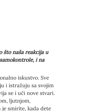
č
o što naša reakcija u
samokontrole, i na
ionalno iskustvo. Sve
 i istražuju sa svojim
a se i uči nove stvari.
om, ljutnjom,
je smirite, kada dete