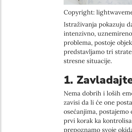
Copyright: lightwavem
Istraživanja pokazuju d
intenzivno, uznemirenos
problema, postoje obje
predstavljamo tri strat
stresne situacije.
1. Zavladajt
Nema dobrih i loših emo
zavisi da li će one pos
osećanjima, postajemo o
prvi korak ka kontrolis
prepoznamo svoje okidač