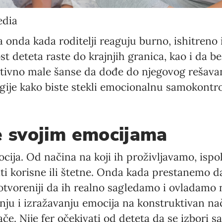
edia
Language preference
a onda kada roditelji reaguju burno, ishitreno
English
t deteta raste do krajnjih granica, kao i da b
Serbian
ktivno male šanse da dođe do njegovog rešava
egije kako biste stekli emocionalnu samokontrol
Interests
Program updates
The Early Years Blog
e svojim emocijama
Online education
cija. Od načina na koji ih proživljavamo, isp
tati korisne ili štetne. Onda kada prestanemo
tvoreniji da ih realno sagledamo i ovladamo n
SUBSCRIBE
anju i izražavanju emocija na konstruktivan na
e. Nije fer očekivati od deteta da se izbori 
I agree with Privacy Policy