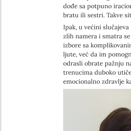
dođe sa potpuno iracio
bratu ili sestri. Takve s
Ipak, u većini slučajeva 
zlih namera i smatra s
izbore sa komplikovanim 
ljute, već da im pomogn
odrasli obrate pažnju na
trenucima duboko utiče
emocionalno zdravlje ka