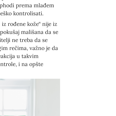
o ophodi prema mlađem
teško kontrolisati.
 iz rođene kože“ nije iz
 pokušaj mališana da se
telji ne treba da se
ugim rečima, važno je da
eakcija u takvim
trole, i na opšte