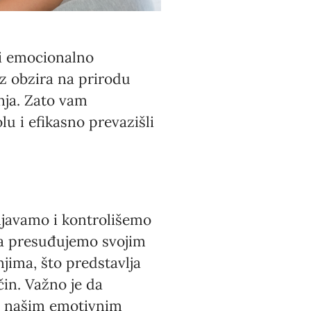
 i emocionalno
ez obzira na prirodu
nja. Zato vam
u i efikasno prevazišli
oljavamo i kontrolišemo
 da presuđujemo svojim
jima, što predstavlja
čin. Važno je da
sa našim emotivnim