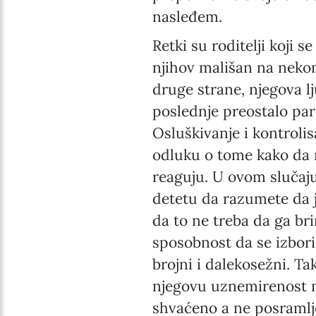
nasleđem.
Retki su roditelji koji s
njihov mališan na nekom
druge strane, njegova l
poslednje preostalo parč
Osluškivanje i kontroli
odluku o tome kako da 
reaguju. U ovom slučaju
detetu da razumete da 
da to ne treba da ga br
sposobnost da se izbori 
brojni i dalekosežni. T
njegovu uznemirenost n
shvaćeno a ne posramlje