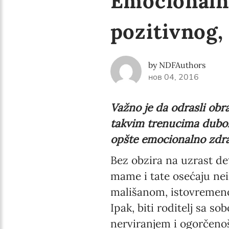
Emocionaln
pozitivnog,
by NDFAuthors
нов 04, 2016
Važno je da odrasli obra
takvim trenucima dubok
opšte emocionalno zdrav
Bez obzira na uzrast de
mame i tate osećaju nei
mališanom, istovremeno 
Ipak, biti roditelj sa s
nerviranjem i ogorčenoš