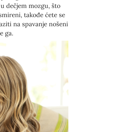
 u dečjem mozgu, što
smireni, takođe ćete se
laziti na spavanje nošeni
e ga.