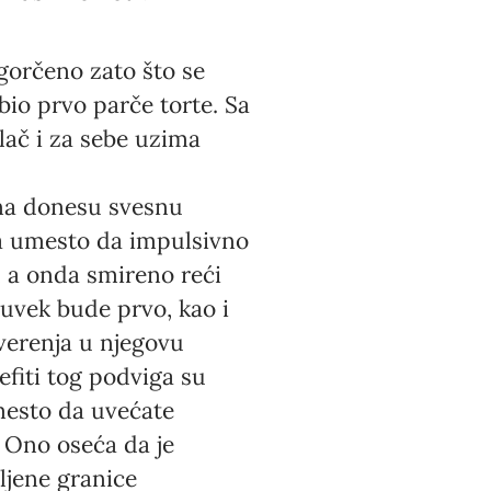
 ogorčeno zato što se
bio prvo parče torte. Sa
lač i za sebe uzima
 na donesu svesnu
ma umesto da impulsivno
, a onda smireno reći
uvek bude prvo, kao i
verenja u njegovu
efiti tog podviga su
umesto da uvećate
 Ono oseća da je
ljene granice