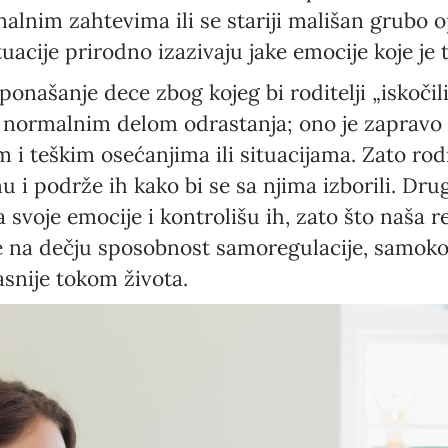
nalnim zahtevima ili se stariji mališan grub
ituacije prirodno izazivaju jake emocije koje je 
ponašanje dece zbog kojeg bi roditelji „iskočili
e normalnim delom odrastanja; ono je zapravo
i teškim osećanjima ili situacijama. Zato rodi
u i podrže ih kako bi se sa njima izborili. Dr
 svoje emocije i kontrolišu ih, zato što naša r
 na dečju sposobnost samoregulacije, samokon
snije tokom života.