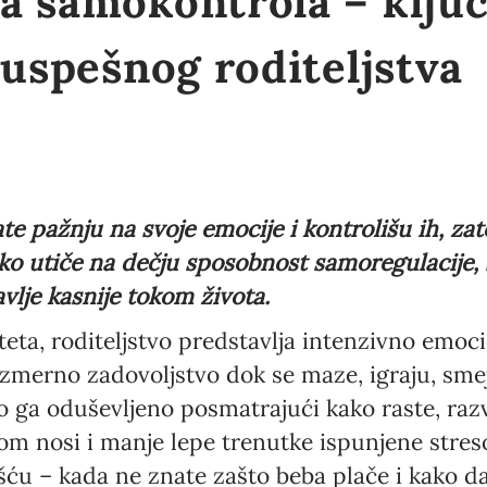
a samokontrola – klju
 uspešnog roditeljstva
te pažnju na svoje emocije i kontrolišu ih, zat
o utiče na dečju sposobnost samoregulacije, 
lje kasnije tokom života.
teta, roditeljstvo predstavlja intenzivno emoc
zmerno zadovoljstvo dok se maze, igraju, smeju
ga oduševljeno posmatrajući kako raste, razvij
obom nosi i manje lepe trenutke ispunjene stres
ću – kada ne znate zašto beba plače i kako da 