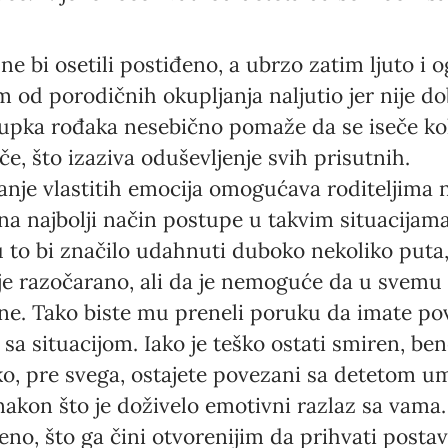
e ne bi osetili postiđeno, a ubrzo zatim ljuto i
 od porodičnih okupljanja naljutio jer nije do
jupka rođaka nesebično pomaže da se iseče ko
e, što izaziva oduševljenje svih prisutnih.
sanje vlastitih emocija omogućava roditeljima
na najbolji način postupe u takvim situacija
 to bi značilo udahnuti duboko nekoliko puta
je razočarano, ali da je nemoguće da u svemu 
ine. Tako biste mu preneli poruku da imate po
sa situacijom. Iako je teško ostati smiren, ben
ako, pre svega, ostajete povezani sa detetom 
akon što je doživelo emotivni razlaz sa vama.
no, što ga čini otvorenijim da prihvati postav