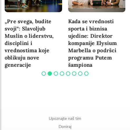
„Pre svega, budite
Kada se vrednosti
svoji“: Slavoljub
sporta i biznisa
Muslin o liderstvu,
ujedine: Direktor
disciplini i
kompanije Elysium
vrednostima koje
Marbella o podršci
oblikuju nove
programu Putem
generacije
šampiona
Upoznajte naš tim
Doniraj