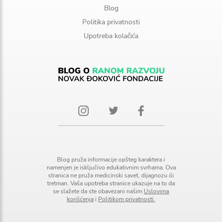
Blog
Politika privatnosti
Upotreba kolačića
Blog pruža informacije opšteg karaktera i
namenjen je isključivo edukativnim svrhama. Ova
stranica ne pruža medicinski savet, dijagnozu ili
tretman. Vaša upotreba stranice ukazuje na to da
se slažete da ste obavezani našim
Uslovima
korišćenja
i
Politikom privatnosti.