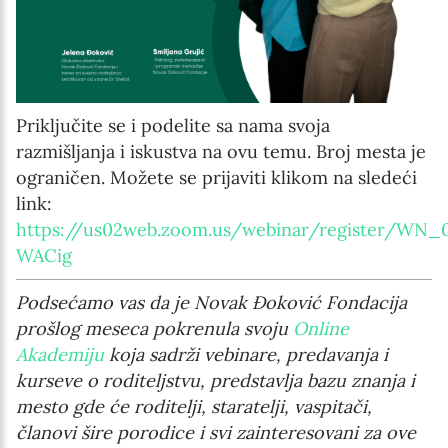
Priključite se i podelite sa nama svoja
razmišljanja i iskustva na ovu temu. Broj mesta je
ograničen. Možete se prijaviti klikom na sledeći
link:
https://us02web.zoom.us/webinar/register/W
WACig
Podsećamo vas da je Novak Đoković Fondacija
prošlog meseca pokrenula svoju
Online
Akademiju
koja sadrži
vebinare, predavanja i
kurseve o roditeljstvu, predstavlja bazu znanja i
mesto gde će roditelji, staratelji, vaspitači,
članovi šire porodice i svi zainteresovani za ove