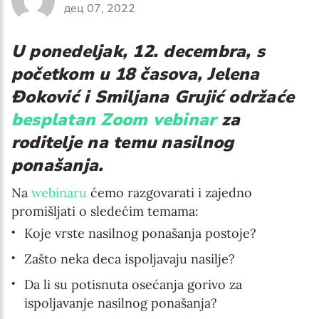
дец 07, 2022
Email address*
U ponedeljak, 12. decembra, s
Enter your email address
početkom u 18 časova, Jelena
First name*
Đoković i Smiljana Grujić održaće
besplatan Zoom vebinar
za
Enter your first name
roditelje na temu nasilnog
ponašanja.
Birthday
Na
webinaru
ćemo razgovarati i zajedno
MM / DD
promišljati o sledećim temama:
Koje vrste nasilnog ponašanja postoje?
Language preference
Zašto neka deca ispoljavaju nasilje?
English
Da li su potisnuta osećanja gorivo za
Serbian
ispoljavanje nasilnog ponašanja?