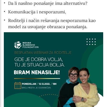
Da li nasilno ponašanje ima alternativu?
Interests
Program updates
Komunikacija i nesporazumi,
Roditelji i način rešavanja nesporazuma kao
The Early Years Blog
model za usvajanje obrazaca ponašanja.
Online education
SUBSCRIBE
I agree with Privacy Policy