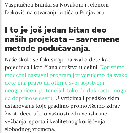
Vaspitačica Branka sa Novakom i Jelenom
Đoković na otvaranju vrtića u Prnjavoru.
I to je još jedan bitan deo
naših projekata – savremene
metode podučavanja.
Naše škole se fokusiraju na svako dete kao
pojedinca i kao člana društva u celini.
Koristimo
moderni nastavni program jer verujemo da svako
dete ima pravo da otkrije svoj sopstveni
neograničeni potencijal, tako da dok rastu mogu
da doprinose svetu.
U vrtićima i predškolskim
ustanovama koje gradimo promovišemo zdrav
život: deca uče o važnosti zdrave ishrane,
vežbanja, sporta i kvalitetnog korišćenja
slobodnog vremena.