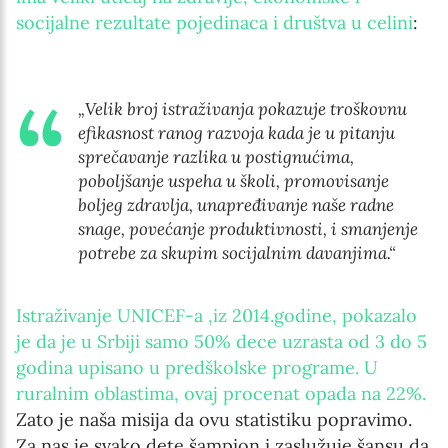
socijalne rezultate pojedinaca i društva u celini
:
„Velik broj istraživanja pokazuje troškovnu
efikasnost ranog razvoja kada je u pitanju
sprečavanje razlika u postignućima,
poboljšanje uspeha u školi, promovisanje
boljeg zdravlja, unapređivanje naše radne
snage, povećanje produktivnosti, i smanjenje
potrebe za skupim socijalnim davanjima.“
Istraživanje UNICEF-a ,iz 2014.godine, pokazalo
je da je u Srbiji samo 50% dece uzrasta od 3 do 5
godina upisano u predškolske programe. U
ruralnim oblastima, ovaj procenat opada na 22%.
Zato je naša misija da ovu statistiku popravimo.
Za nas je svako dete šampion i zaslužuje šansu da