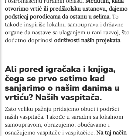
i osiromašenju ruralnih oblasti.
Međutim, kada
otvorimo vrtić ili predškolsku ustanovu, dajemo
podsticaj porodicama da ostanu u selima.
To
takođe inspiriše lokalnu samoupravu i državne
organe da nastave sa ulaganjem u rani razvoj, što
dodatno doprinosi
održivosti naših projekata
.
Ali pored igračaka i knjiga,
čega se prvo setimo kad
sanjarimo o našim danima u
vrtiću? Naših vaspitača.
Zato veliku pažnju pridajemo obuci i podršci
naših vaspitača. Takođe u saradnji sa lokalnom
samoupravom, obrazujemo, obučavamo i
osnažujemo vaspitače i vaspitačice.
Na taj način