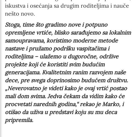
iskustva i osećanja sa drugim roditeljima i nauče
nešto novo.
Stoga, time što gradimo nove i potpuno
opremljene vrtiće, blisko sarađujemo sa lokalnim
samoupravama, koristimo moderne metode
nastave i pružamo podršku vaspitačima i
roditeljima – ulažemo u dugoročne, održive
projekte koji će koristiti svim budućim
generacijama. Kvalitetnim ranim razvojem naše
dece, pre svega doprinosimo budućem društvu.
„Neverovatno je videti kako je ovaj vrtić postao
mali dom svima. Jedva čekam da vidim kako će
procvetati narednih godina,“ rekao je Marko, i
otišao da uživa u predstavi koju su mu deca
pripremila.