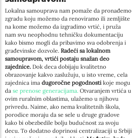
Lokalna samouprava nam pomaže da pronađemo
zgradu koju možemo da renoviramo ili zemljište
na kome možemo da izgradimo vrtić, i pruža
nam svu neophodnu tehničku dokumentaciju
kako bismo mogli da pribavimo sva odobrenja i
građevinske dozvole.
Radeći sa lokalnom
samoupravom, vrtići postaju snažan deo
zajednice.
Dok deca dobijaju kvalitetno
obrazovanje kakvo zaslužuju, u isto vreme, cela
zajednica ima
dugoročne pogodnosti
koje mogu
da
se prenose generacijama.
Otvaranjem vrtića u
ovim ruralnim oblastima, ulažemo u njihovu
privredu. Naime, ako nema kvalitetnih škola,
porodice moraju da se sele u druge gradove
kako bi obezbedile bolju budućnost za svoju
decu. To dodatno doprinosi centralizaciji u Srbiji