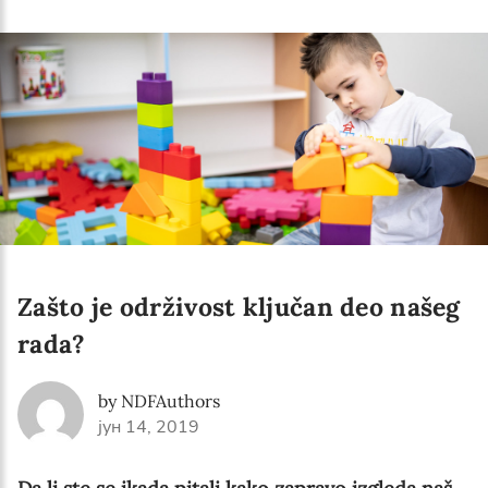
Language preference
English
Serbian
Interests
Program updates
The Early Years Blog
Online education
Zašto je održivost ključan deo našeg
rada?
SUBSCRIBE
by NDFAuthors
јун 14, 2019
I agree with Privacy Policy