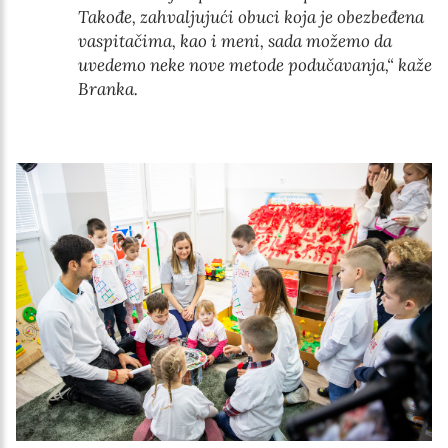
Takođe, zahvaljujući obuci koja je obezbeđena
vaspitačima, kao i meni, sada možemo da
uvedemo neke nove metode podučavanja,“
kaže
Branka
.