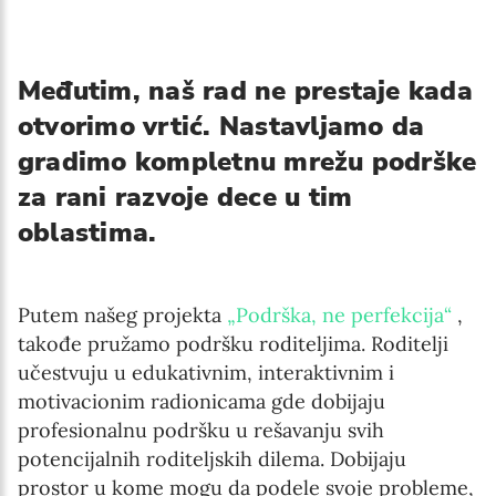
Međutim, naš rad ne prestaje kada
otvorimo vrtić. Nastavljamo da
gradimo kompletnu mrežu podrške
za rani razvoje dece u tim
oblastima.
Putem našeg projekta
„Podrška, ne perfekcija“
,
takođe pružamo podršku roditeljima. Roditelji
učestvuju u edukativnim, interaktivnim i
motivacionim radionicama gde dobijaju
profesionalnu podršku u rešavanju svih
potencijalnih roditeljskih dilema. Dobijaju
prostor u kome mogu da podele svoje probleme,