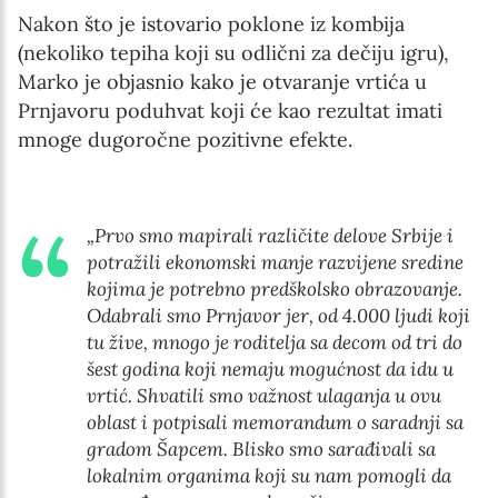
Nakon što je istovario poklone iz kombija
(nekoliko tepiha koji su odlični za dečiju igru),
Marko je objasnio kako je otvaranje vrtića u
Prnjavoru poduhvat koji će kao rezultat imati
mnoge dugoročne pozitivne efekte.
„Prvo smo mapirali različite delove Srbije i
potražili ekonomski manje razvijene sredine
kojima je potrebno predškolsko obrazovanje.
Odabrali smo Prnjavor jer, od 4.000 ljudi koji
tu žive, mnogo je roditelja sa decom od tri do
šest godina koji nemaju mogućnost da idu u
vrtić. Shvatili smo važnost ulaganja u ovu
oblast i potpisali memorandum o saradnji sa
gradom Šapcem. Blisko smo sarađivali sa
lokalnim organima koji su nam pomogli da