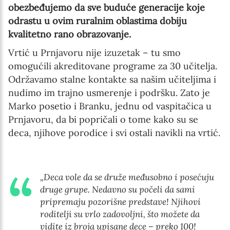
obezbeđujemo da sve buduće generacije koje
odrastu u ovim ruralnim oblastima dobiju
kvalitetno rano obrazovanje.
Vrtić u Prnjavoru nije izuzetak – tu smo
omogućili akreditovane programe za 30 učitelja.
Održavamo stalne kontakte sa našim učiteljima i
nudimo im trajno usmerenje i podršku. Zato je
Marko posetio i Branku, jednu od vaspitačica u
Prnjavoru, da bi popričali o tome kako su se
deca, njihove porodice i svi ostali navikli na vrtić.
„Deca vole da se druže međusobno i posećuju
druge grupe. Nedavno su počeli da sami
pripremaju pozorišne predstave! Njihovi
roditelji su vrlo zadovoljni, što možete da
vidite iz broja upisane dece – preko 100!