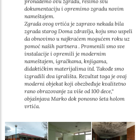
pronađemo ovu zgradu, rešimo svu
dokumentaciju i opremimo zgradu novim
nameštajem.
Zgrada ovog vrtića je zapravo nekada bila
zgrada starog Doma zdravlja, koju smo uspeli
da obnovimo
u najkraćem mogućem roku
uz
pomoć naših partnera . Promenili smo sve
instalacije i opremili je modernim
nameštajem, igračkama, knjigama,
didaktičkim materijalima itd. Takođe smo
izgradili dva igrališta. Rezultat toga je ovaj
moderni objekat koji obezbeđuje kvalitetno
rano obrazovanje za više od 100 dece,“
objašnjava Marko dok ponosno šeta holom
vrtića.