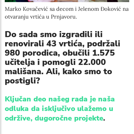
Marko Kovačević sa decom i Jelenom Đoković na
otvaranju vrtića u Prnjavoru.
Do sada smo izgradili ili
renovirali 43 vrtića, podržali
980 porodica, obučili 1.575
učitelja i pomogli 22.000
mališana. Ali, kako smo to
postigli?
Ključan deo našeg rada je naša
odluka da isključivo ulažemo u
održive, dugoročne projekte
.