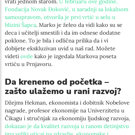
vrati jednom starom.
U februaru ove godine,
Fondacija Novak Đoković, u saradnji sa lokalnom
samoupravom, otvorila je prvi vrtić u selu u
blizini Šapca
. Marko je želeo da vidi kako su se
deca i učitelji smestili i da im odnese dodatne
poklone. To je bila i odlična prilika da i vi
dobijete ekskluzivan uvid u naš rad. Možete
videti
ovde
kako je izgedala Markova poseta
vrtiću u Prnjavoru.
Da krenemo od početka –
zašto ulažemo u rani razvoj?
Džejms Hekman, ekonomista i dobitnik Nobelove
nagrade, profesor ekonomije na Univerzitetu u
Čikagu i stručnjak za ekonomiju ljudskog razvoja,
dokazao je da kvalitet razvoja u ranom detinjstvu
ima veliki uticaj na zdravlje, ekonomske i