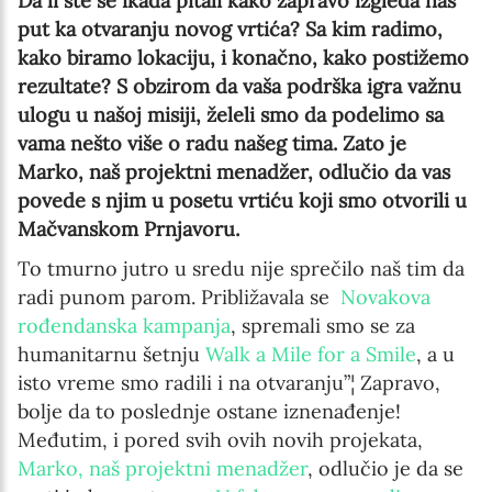
Da li ste se ikada pitali kako zapravo izgleda naš
put ka otvaranju novog vrtića? Sa kim radimo,
kako biramo lokaciju, i konačno, kako postižemo
rezultate? S obzirom da vaša podrška igra važnu
ulogu u našoj misiji, želeli smo da podelimo sa
vama nešto više o radu našeg tima. Zato je
Marko, naš projektni menadžer, odlučio da vas
povede s njim u posetu vrtiću koji smo otvorili u
Mačvanskom Prnjavoru.
To tmurno jutro u sredu nije sprečilo naš tim da
radi punom parom. Približavala se
Novakova
rođendanska kampanja
, spremali smo se za
humanitarnu šetnju
Walk a Mile for a Smile
, a u
isto vreme smo radili i na otvaranju”¦ Zapravo,
bolje da to poslednje ostane iznenađenje!
Međutim, i pored svih ovih novih projekata,
Marko, naš projektni menadžer
, odlučio je da se