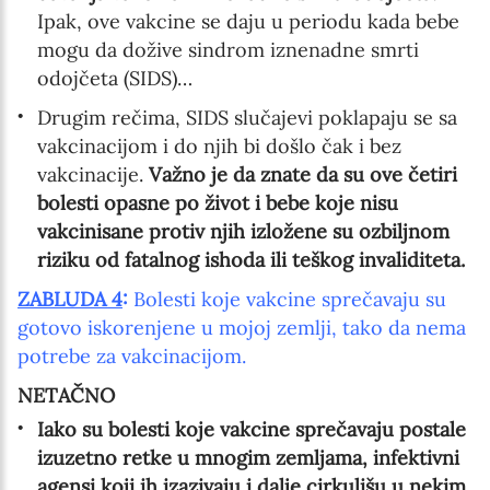
Ipak, ove vakcine se daju u periodu kada bebe
mogu da dožive sindrom iznenadne smrti
odojčeta (SIDS)…
Drugim rečima, SIDS slučajevi poklapaju se sa
vakcinacijom i do njih bi došlo čak i bez
vakcinacije.
Važno je da znate da su ove četiri
bolesti opasne po život i bebe koje nisu
vakcinisane protiv njih izložene su ozbiljnom
riziku od fatalnog ishoda ili teškog invaliditeta.
ZABLUDA 4
:
Bolesti koje vakcine sprečavaju su
gotovo iskorenjene u mojoj zemlji, tako da nema
potrebe za vakcinacijom.
NETAČNO
Iako su bolesti koje vakcine sprečavaju postale
izuzetno retke u mnogim zemljama, infektivni
agensi koji ih izazivaju i dalje cirkulišu u nekim