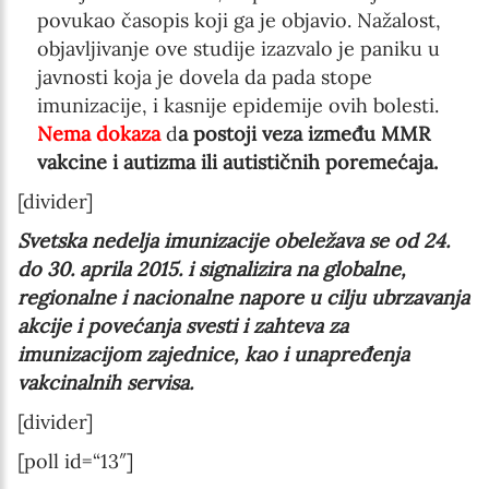
povukao časopis koji ga je objavio. Nažalost,
objavljivanje ove studije izazvalo je paniku u
javnosti koja je dovela da pada stope
imunizacije, i kasnije epidemije ovih bolesti.
Nema dokaza
d
a postoji veza između MMR
vakcine i autizma ili autističnih poremećaja.
[divider]
Svetska nedelja imunizacije obeležava se od 24.
do 30. aprila 2015. i signalizira na globalne,
regionalne i nacionalne napore u cilju ubrzavanja
akcije i povećanja svesti i zahteva za
imunizacijom zajednice, kao i unapređenja
vakcinalnih servisa.
[divider]
[poll id=“13″]