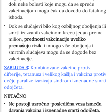
dok neke bolesti koje mogu da se spreče
vakcinacijom mogu čak da dovedu do fatalnog
ishoda.
Dok se slučajevi bilo kog ozbiljnog oboljenja ili
smrti izazvanih vakcinom kreću jedan prema
milion,
prednosti vakcinacije uveliko
premašuju rizik
, i mnogo više oboljenja i
smrtnih slučajeva mogu da se dogode bez
vakcinacije.
ZABLUDA 3
:
Kombinovane vakcine protiv
difterije, tetanusa i velikog kašlja i vakcina protiv
dečje paralize izazivaju sindrom iznenadne smrti
odojčeta.
NETAČNO
Ne postoji uzročno-posledična veza između
davanja vakcina i iznenadne smrti odojčeta.