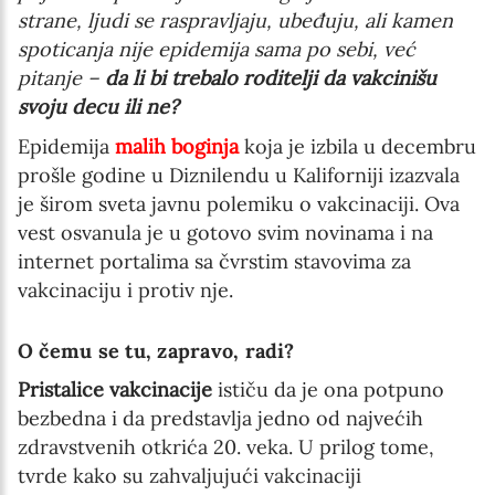
strane, ljudi se raspravljaju, ubeđuju, ali kamen
spoticanja nije epidemija sama po sebi, već
pitanje –
da li bi trebalo roditelji da vakcinišu
svoju decu ili ne?
Epidemija
malih boginja
koja je izbila u decembru
prošle godine u Diznilendu u Kaliforniji izazvala
je širom sveta javnu polemiku o vakcinaciji. Ova
vest osvanula je u gotovo svim novinama i na
internet portalima sa čvrstim stavovima za
vakcinaciju i protiv nje.
O čemu se tu, zapravo, radi?
Pristalice vakcinacije
ističu da je ona potpuno
bezbedna i da predstavlja jedno od najvećih
zdravstvenih otkrića 20. veka. U prilog tome,
tvrde kako su zahvaljujući vakcinaciji