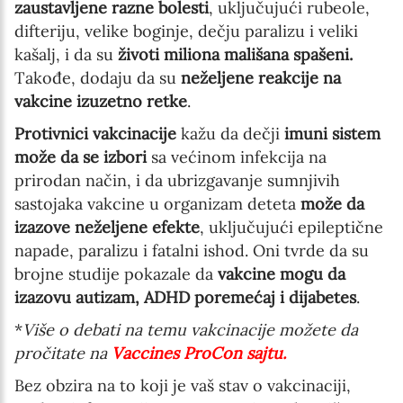
zaustavljene
razne bolesti
, uključujući rubeole,
difteriju, velike boginje, dečju paralizu i veliki
kašalj, i da su
životi miliona mališana spašeni.
Takođe, dodaju da su
neželjene reakcije na
vakcine izuzetno retke
.
Protivnici vakcinacije
kažu da dečji
imuni sistem
može da se izbori
sa većinom infekcija na
prirodan način, i da ubrizgavanje sumnjivih
sastojaka vakcine u organizam deteta
može da
izazove neželjene efekte
, uključujući epileptične
napade, paralizu i fatalni ishod. Oni tvrde da su
brojne studije pokazale da
vakcine mogu da
izazovu autizam, ADHD poremećaj i dijabetes
.
*
Više o debati na temu vakcinacije možete da
pročitate na
Vaccines ProCon sajtu.
Bez obzira na to koji je vaš stav o vakcinaciji,