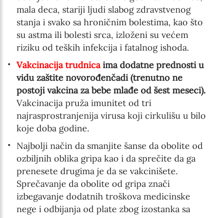
mala deca, stariji ljudi slabog zdravstvenog
stanja i svako sa hroničnim bolestima, kao što
su astma ili bolesti srca, izloženi su većem
riziku od teških infekcija i fatalnog ishoda.
Vakcinacija trudnica
ima dodatne prednosti u
vidu zaštite novorođenčadi (trenutno ne
postoji vakcina za bebe mlađe od šest meseci).
Vakcinacija pruža imunitet od tri
najrasprostranjenija virusa koji cirkulišu u bilo
koje doba godine.
Najbolji način da smanjite šanse da obolite od
ozbiljnih oblika gripa kao i da sprečite da ga
prenesete drugima je da se vakcinišete.
Sprečavanje da obolite od gripa znači
izbegavanje dodatnih troškova medicinske
nege i odbijanja od plate zbog izostanka sa