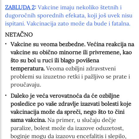
ZABLUDA 2
:
Vakcine imaju nekoliko štetnih i
dugoročnih sporednih efekata, koji još uvek nisu
ispitani. Vakcinacija zato može da bude i fatalna.
NETAČNO
Vakcine su veoma bezbedne. Većina reakcija na
vakcine su obično minorne ili privremene, kao
što su bol u ruci ili blago povišena
temperatura.
Veoma ozbiljni zdravstveni
problemi su izuzetno retki i pažljivo se prate i
proučavaju.
Daleko je veća verovatnoća da će ozbiljne
posledice po vaše zdravlje izazvati bolesti koje
vakcinacija može da spreči, nego što to čini
sama vakcina.
Na primer, u slučaju dečje
paralize, bolest može da izazove oduzetost,
boginje mogu da izazovu encefalitis i slepilo,