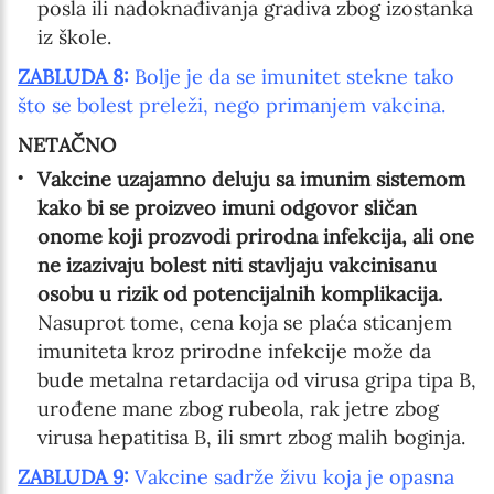
posla ili nadoknađivanja gradiva zbog izostanka
iz škole.
ZABLUDA 8
:
Bolje je da se imunitet stekne tako
što se bolest preleži, nego primanjem vakcina.
NETAČNO
Vakcine uzajamno deluju sa imunim sistemom
kako bi se proizveo imuni odgovor sličan
onome koji prozvodi prirodna infekcija, ali one
ne izazivaju bolest niti stavljaju vakcinisanu
osobu u rizik od potencijalnih komplikacija.
Nasuprot tome, cena koja se plaća sticanjem
imuniteta kroz prirodne infekcije može da
bude metalna retardacija od virusa gripa tipa B,
urođene mane zbog rubeola, rak jetre zbog
virusa hepatitisa B, ili smrt zbog malih boginja.
ZABLUDA 9
:
Vakcine sadrže živu koja je opasna