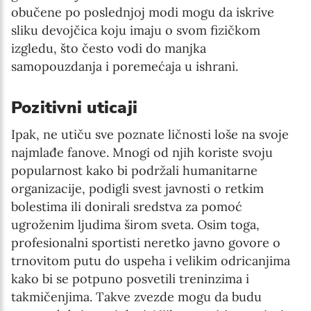
obučene po poslednjoj modi mogu da iskrive
sliku devojčica koju imaju o svom fizičkom
izgledu, što često vodi do manjka
samopouzdanja i poremećaja u ishrani.
Pozitivni uticaji
Ipak, ne utiču sve poznate ličnosti loše na svoje
najmlađe fanove. Mnogi od njih koriste svoju
popularnost kako bi podržali humanitarne
organizacije, podigli svest javnosti o retkim
bolestima ili donirali sredstva za pomoć
ugroženim ljudima širom sveta. Osim toga,
profesionalni sportisti neretko javno govore o
trnovitom putu do uspeha i velikim odricanjima
kako bi se potpuno posvetili treninzima i
takmičenjima. Takve zvezde mogu da budu