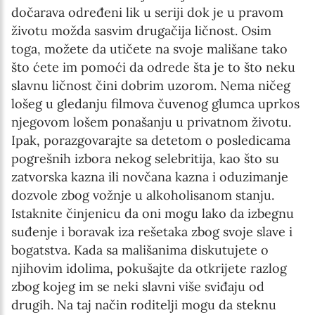
dočarava određeni lik u seriji dok je u pravom
životu možda sasvim drugačija ličnost. Osim
toga, možete da utičete na svoje mališane tako
što ćete im pomoći da odrede šta je to što neku
slavnu ličnost čini dobrim uzorom. Nema ničeg
lošeg u gledanju filmova čuvenog glumca uprkos
njegovom lošem ponašanju u privatnom životu.
Ipak, porazgovarajte sa detetom o posledicama
pogrešnih izbora nekog selebritija, kao što su
zatvorska kazna ili novčana kazna i oduzimanje
dozvole zbog vožnje u alkoholisanom stanju.
Istaknite činjenicu da oni mogu lako da izbegnu
suđenje i boravak iza rešetaka zbog svoje slave i
bogatstva. Kada sa mališanima diskutujete o
njihovim idolima, pokušajte da otkrijete razlog
zbog kojeg im se neki slavni više sviđaju od
drugih. Na taj način roditelji mogu da steknu