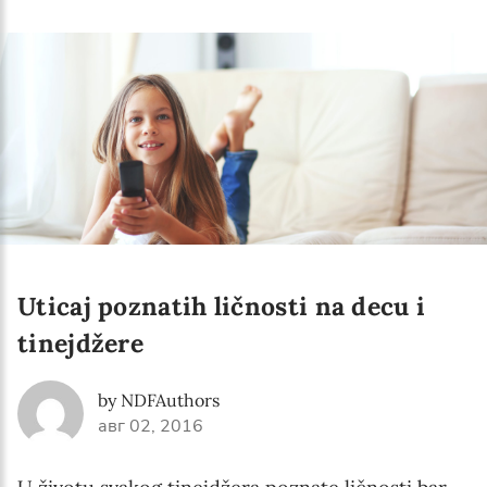
Language preference
English
Serbian
Interests
Program updates
The Early Years Blog
Online education
Uticaj poznatih ličnosti na decu i
tinejdžere
SUBSCRIBE
by NDFAuthors
авг 02, 2016
I agree with Privacy Policy