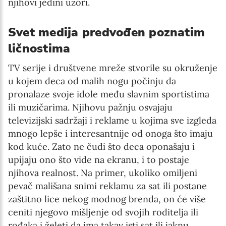
njihovi jedini uzori.
Svet medija predvođen poznatim
ličnostima
TV serije i društvene mreže stvorile su okruženje
u kojem deca od malih nogu počinju da
pronalaze svoje idole među slavnim sportistima
ili muzičarima. Njihovu pažnju osvajaju
televizijski sadržaji i reklame u kojima sve izgleda
mnogo lepše i interesantnije od onoga što imaju
kod kuće. Zato ne čudi što deca oponašaju i
upijaju ono što vide na ekranu, i to postaje
njihova realnost. Na primer, ukoliko omiljeni
pevač mališana snimi reklamu za sat ili postane
zaštitno lice nekog modnog brenda, on će više
ceniti njegovo mišljenje od svojih roditelja ili
rođaka i želeti da ima takav isti sat ili jaknu,