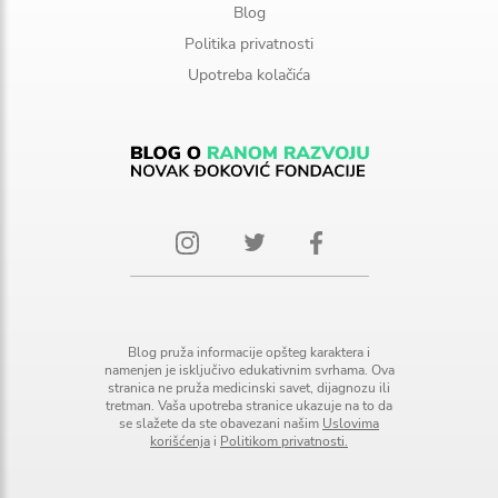
Blog
Politika privatnosti
Upotreba kolačića
Blog pruža informacije opšteg karaktera i
namenjen je isključivo edukativnim svrhama. Ova
stranica ne pruža medicinski savet, dijagnozu ili
tretman. Vaša upotreba stranice ukazuje na to da
se slažete da ste obavezani našim
Uslovima
korišćenja
i
Politikom privatnosti.