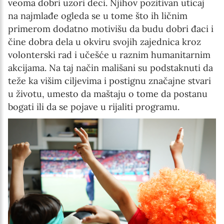
veoma dobri uzori deci. Njihov pozitivan uticaj
na najmlađe ogleda se u tome što ih ličnim
primerom dodatno motivišu da budu dobri đaci i
čine dobra dela u okviru svojih zajednica kroz
volonterski rad i učešće u raznim humanitarnim
akcijama. Na taj način mališani su podstaknuti da
teže ka višim ciljevima i postignu značajne stvari
u životu, umesto da maštaju o tome da postanu
bogati ili da se pojave u rijaliti programu.