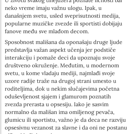
U životu svakog tinejdžera poznate ličnosti bar
neko vreme imaju važnu ulogu. Ipak, u
današnjem svetu, usled sveprisutnosti medija,
popularne muzičke zvezde ili sportisti dobijaju
fanove među sve mlađom decom.
Sposobnost mališana da oponašaju druge ljude
predstavlja važan aspekt učenja jer podstiče
interakciju i pomaže deci da upoznaju svoje
društveno okruženje. Međutim, u modernom
svetu, u kome vladaju mediji, najmlađi svoje
uzore radije traže na drugoj strani umesto u
roditeljima, dok u nekim slučajevima početna
oduševljenost sjajem i glamurom poznatih
zvezda prerasta u opsesiju. Iako je sasvim
normalno da mališan ima omiljenog pevača,
glumicu ili sportistu, važno je da deca ne razviju
opsesivnu vezanost za slavne i da oni ne postanu