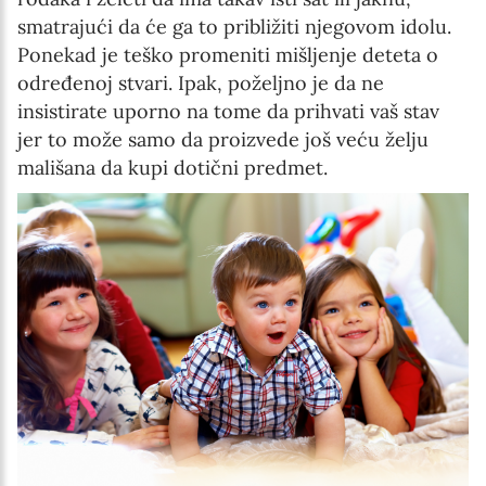
smatrajući da će ga to približiti njegovom idolu.
Ponekad je teško promeniti mišljenje deteta o
određenoj stvari. Ipak, poželjno je da ne
insistirate uporno na tome da prihvati vaš stav
jer to može samo da proizvede još veću želju
mališana da kupi dotični predmet.