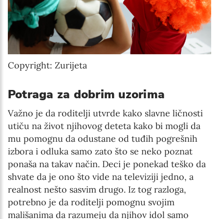
Copyright: Zurijeta
Potraga za dobrim uzorima
Važno je da roditelji utvrde kako slavne ličnosti
utiču na život njihovog deteta kako bi mogli da
mu pomognu da odustane od tuđih pogrešnih
izbora i odluka samo zato što se neko poznat
ponaša na takav način. Deci je ponekad teško da
shvate da je ono što vide na televiziji jedno, a
realnost nešto sasvim drugo. Iz tog razloga,
potrebno je da roditelji pomognu svojim
mališanima da razumeju da njihov idol samo