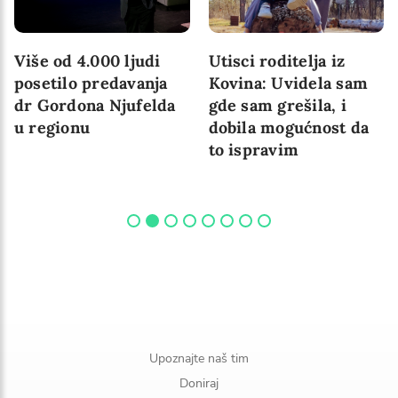
Više od 4.000 ljudi
Utisci roditelja iz
posetilo predavanja
Kovina: Uvidela sam
dr Gordona Njufelda
gde sam grešila, i
u regionu
dobila mogućnost da
to ispravim
Upoznajte naš tim
Doniraj