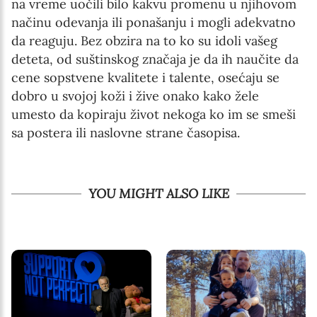
na vreme uočili bilo kakvu promenu u njihovom
načinu odevanja ili ponašanju i mogli adekvatno
da reaguju. Bez obzira na to ko su idoli vašeg
deteta, od suštinskog značaja je da ih naučite da
cene sopstvene kvalitete i talente, osećaju se
dobro u svojoj koži i žive onako kako žele
umesto da kopiraju život nekoga ko im se smeši
sa postera ili naslovne strane časopisa.
YOU MIGHT ALSO LIKE