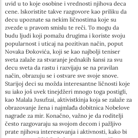
uvid u to koje osobine i vrednosti njihova deca
cene. Iskoristite takve razgovore kao priliku da
decu upoznate sa nekim ličnostima koje su
zvezde u pravom smislu te reči. To mogu da
budu ljudi koji pomažu drugima i koriste svoju
popularnost i uticaj na pozitivan način, poput
Novaka Đokovića, koji se kao najbolji teniser
sveta zalaže za stvaranje jednakih šansi za svu
decu sveta da rastu i razvijaju se na pravilan
način, obrazuju se i ostvare sve svoje snove.
Starijoj deci su možda interesantne ličnosti koje
su iako još uvek tinejdžeri mnogo toga postigli,
kao Malala Jusufzai, aktivistkinja koja se zalaže za
obrazovanje žena i najmlađa dobitnica Nobelove
nagrade za mir. Konačno, važno je da roditelji
često razgovaraju sa svojom decom i pažljivo
prate njihova interesovanja i aktivnosti, kako bi