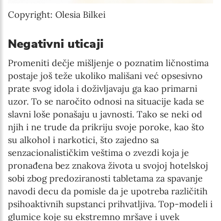
Copyright: Olesia Bilkei
Negativni uticaji
Promeniti dečje mišljenje o poznatim ličnostima
postaje još teže ukoliko mališani već opsesivno
prate svog idola i doživljavaju ga kao primarni
uzor. To se naročito odnosi na situacije kada se
slavni loše ponašaju u javnosti. Tako se neki od
njih i ne trude da prikriju svoje poroke, kao što
su alkohol i narkotici, što zajedno sa
senzacionalističkim veštima o zvezdi koja je
pronađena bez znakova života u svojoj hotelskoj
sobi zbog predoziranosti tabletama za spavanje
navodi decu da pomisle da je upotreba različitih
psihoaktivnih supstanci prihvatljiva. Top-modeli i
glumice koje su ekstremno mršave i uvek