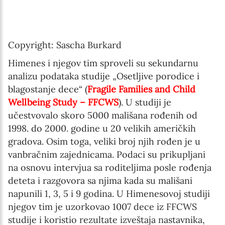
Copyright: Sascha Burkard
Himenes i njegov tim sproveli su sekundarnu
analizu podataka studije „Osetljive porodice i
blagostanje dece“ (
Fragile Families and Child
Wellbeing Study – FFCWS
). U studiji je
učestvovalo skoro 5000 mališana rođenih od
1998. do 2000. godine u 20 velikih američkih
gradova. Osim toga, veliki broj njih rođen je u
vanbračnim zajednicama. Podaci su prikupljani
na osnovu intervjua sa roditeljima posle rođenja
deteta i razgovora sa njima kada su mališani
napunili 1, 3, 5 i 9 godina. U Himenesovoj studiji
njegov tim je uzorkovao 1007 dece iz FFCWS
studije i koristio rezultate izveštaja nastavnika,