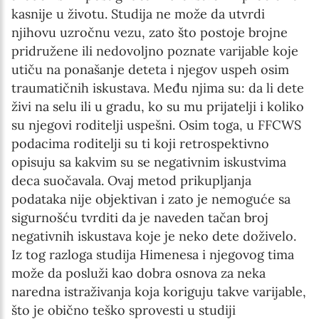
kasnije u životu. Studija ne može da utvrdi
njihovu uzročnu vezu, zato što postoje brojne
pridružene ili nedovoljno poznate varijable koje
utiču na ponašanje deteta i njegov uspeh osim
traumatičnih iskustava. Među njima su: da li dete
živi na selu ili u gradu, ko su mu prijatelji i koliko
su njegovi roditelji uspešni. Osim toga, u FFCWS
podacima roditelji su ti koji retrospektivno
opisuju sa kakvim su se negativnim iskustvima
deca suočavala. Ovaj metod prikupljanja
podataka nije objektivan i zato je nemoguće sa
sigurnošću tvrditi da je naveden tačan broj
negativnih iskustava koje je neko dete doživelo.
Iz tog razloga studija Himenesa i njegovog tima
može da posluži kao dobra osnova za neka
naredna istraživanja koja koriguju takve varijable,
što je obično teško sprovesti u studiji