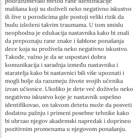
podrazumevalo metod rane identifikacije
mališana koji su doživeli neko negativno iskustvo
ili žive u porodicima gde postoji veliki rizik da
budu izloženi takvim traumama. U tom smislu
neophodna je edukacija nastavnika kako bi znali
da prepoznaju rane znake i šablone ponašanja
dece koja su proživela neko negativno iskustvo.
Takođe, važno je da se uspostavi dobra
komunikacija i saradnja između nastavnika i
staratelja kako bi nastavnici bili više upoznati i
mogli bolje da razumeju živote svojih učenika
izvan učionice. Ukoliko je dete već doživelo neko
negativno iskustvo koje je nastavnik uspešno
identifikovao, on takvom detetu može da posveti
dodatnu pažnju i primeni posebne tehnike kako
bi ubrzao njegov akademski napredak i doprineo
pozitivnim promenama u njegovom ponašanju.