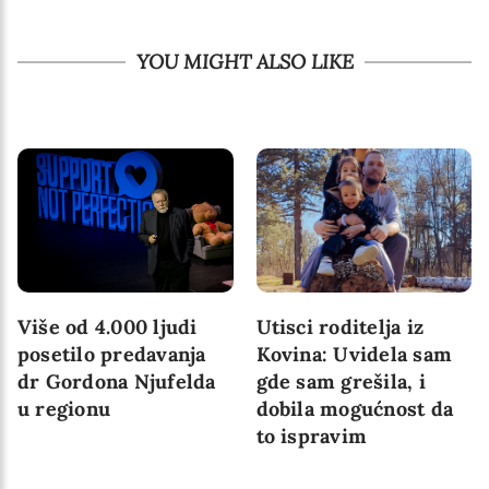
YOU MIGHT ALSO LIKE
Više od 4.000 ljudi
Utisci roditelja iz
posetilo predavanja
Kovina: Uvidela sam
dr Gordona Njufelda
gde sam grešila, i
u regionu
dobila mogućnost da
to ispravim