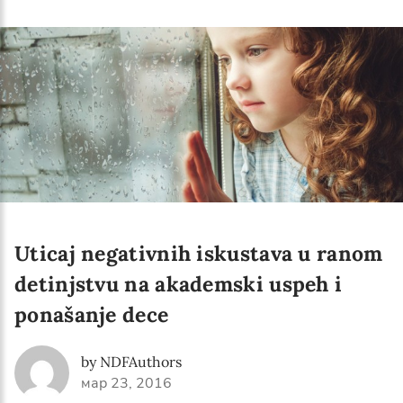
Language preference
English
Serbian
Interests
Program updates
The Early Years Blog
Online education
Uticaj negativnih iskustava u ranom
detinjstvu na akademski uspeh i
ponašanje dece
SUBSCRIBE
by NDFAuthors
I agree with Privacy Policy
мар 23, 2016