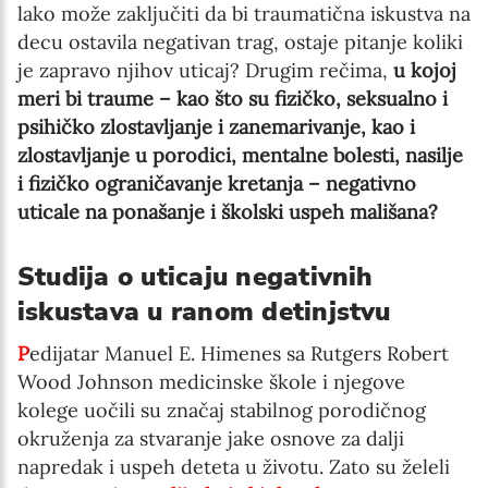
lako može zaključiti da bi traumatična iskustva na
decu ostavila negativan trag, ostaje pitanje koliki
je zapravo njihov uticaj? Drugim rečima,
u kojoj
meri bi traume – kao što su fizičko, seksualno i
psihičko zlostavljanje i zanemarivanje, kao i
zlostavljanje u porodici, mentalne bolesti, nasilje
i fizičko ograničavanje kretanja – negativno
uticale na ponašanje i školski uspeh mališana?
Studija o uticaju negativnih
iskustava u ranom detinjstvu
P
edijatar Manuel E. Himenes sa Rutgers Robert
Wood Johnson medicinske škole i njegove
kolege uočili su značaj stabilnog porodičnog
okruženja za stvaranje jake osnove za dalji
napredak i uspeh deteta u životu. Zato su želeli