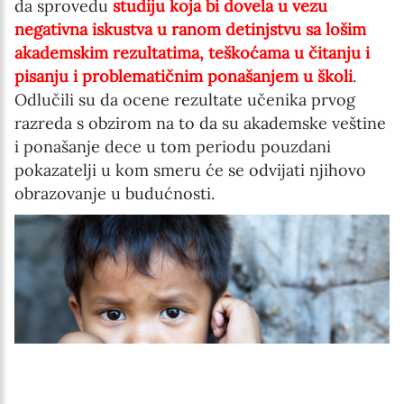
da sprovedu
studiju koja bi dovela u vezu
negativna iskustva u ranom detinjstvu sa lošim
akademskim rezultatima, teškoćama u čitanju i
pisanju i problematičnim ponašanjem u školi
.
Odlučili su da ocene rezultate učenika prvog
razreda s obzirom na to da su akademske veštine
i ponašanje dece u tom periodu pouzdani
pokazatelji u kom smeru će se odvijati njihovo
obrazovanje u budućnosti.