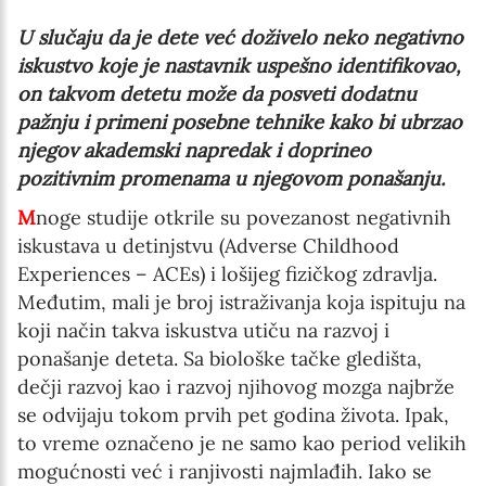
U slučaju da je dete već doživelo neko negativno
iskustvo koje je nastavnik uspešno identifikovao,
on takvom detetu može da posveti dodatnu
pažnju i primeni posebne tehnike kako bi ubrzao
njegov akademski napredak i doprineo
pozitivnim promenama u njegovom ponašanju.
M
noge studije otkrile su povezanost negativnih
iskustava u detinjstvu (Adverse Childhood
Experiences – ACEs) i lošijeg fizičkog zdravlja.
Međutim, mali je broj istraživanja koja ispituju na
koji način takva iskustva utiču na razvoj i
ponašanje deteta. Sa biološke tačke gledišta,
dečji razvoj kao i razvoj njihovog mozga najbrže
se odvijaju tokom prvih pet godina života. Ipak,
to vreme označeno je ne samo kao period velikih
mogućnosti već i ranjivosti najmlađih. Iako se