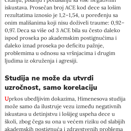
iskustava. Prosečan broj ACE kod dece sa lošim
rezultatima iznosio je 1,2–1,54, u poređenju sa
onim mališanima koji nisu doživeli traume: 0,92–
0,97. Deca sa više od 3 ACE bila su često daleko
ispod proseka po akademskim postignućima i
daleko iznad proseka po deficitu pažnje,
problemima u odnosu sa vršnjacima i drugim
ljudima iz okruženja i agresiji.
Studija ne može da utvrdi
uzročnost, samo korelaciju
U
prkos ubedljivim dokazima, Himenesova studija
može samo da ilustruje vezu između negativnih
iskustava u detinjstvu i lošijeg uspeha dece u
školi, zbog čega su ona u većem riziku od slabijih
akademskih postignuća i zdravstvenih problema