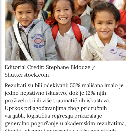
Editorial Credit: Stephane Bidouze /
Shutterstock.com
Rezultati su bili očekivani: 55% mališana imalo je
jedno negativno iskustvo, dok je 12% njih
proživelo tri ili više traumatičnih iskustava.
Uprkos prilagođavanjima zbog pridružnih
varijabli, logistička regresija prikazala je
generalno pogoršanje u akademskim rezultatima,
čitanju, pisanju i ponašanju sa više negativnih