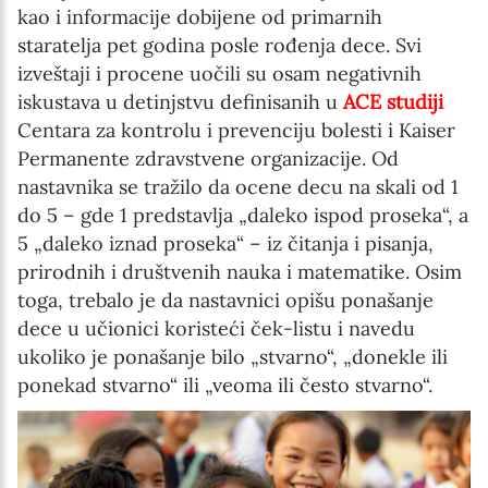
kao i informacije dobijene od primarnih
staratelja pet godina posle rođenja dece. Svi
izveštaji i procene uočili su osam negativnih
iskustava u detinjstvu definisanih u
ACE studiji
Centara za kontrolu i prevenciju bolesti i Kaiser
Permanente zdravstvene organizacije. Od
nastavnika se tražilo da ocene decu na skali od 1
do 5 – gde 1 predstavlja „daleko ispod proseka“, a
5 „daleko iznad proseka“ – iz čitanja i pisanja,
prirodnih i društvenih nauka i matematike. Osim
toga, trebalo je da nastavnici opišu ponašanje
dece u učionici koristeći ček-listu i navedu
ukoliko je ponašanje bilo „stvarno“, „donekle ili
ponekad stvarno“ ili „veoma ili često stvarno“.