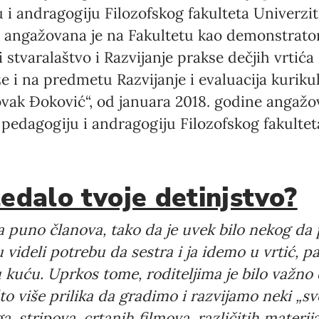
 i andragogiju Filozofskog fakulteta Univerzi
 angažovana je na Fakultetu kao demonstrator
 stvaralaštvo i Razvijanje prakse dečjih vrtića
e i na predmetu Razvijanje i evaluacija kuriku
ovak Đoković“, od januara 2018. godine angažo
 pedagogiju i andragogiju Filozofskog fakultet
ledalo tvoje detinjstvo?
 puno članova, tako da je uvek bilo nekog da p
u videli potrebu da sestra i ja idemo u vrtić, 
 kuću. Uprkos tome, roditeljima je bilo važno
o više prilika da gradimo i razvijamo neki „sv
a, stripova, crtanih filmova, različitih materija