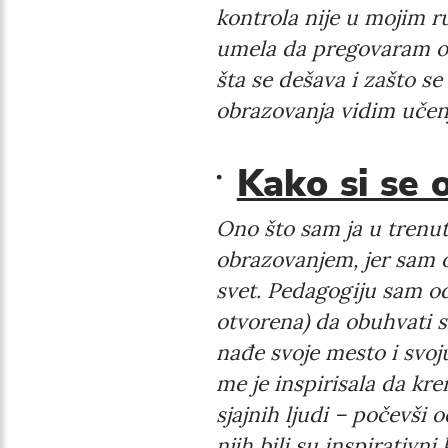
kontrola nije u mojim r
umela da pregovaram o
šta se dešava i zašto se
obrazovanja vidim učen
Kako si se 
Ono što sam ja u trenut
obrazovanjem, jer sam o
svet. Pedagogiju sam oda
otvorena) da obuhvati s
nađe svoje mesto i svoj
me je inspirisala da k
sjajnih ljudi – počevši o
njih bili su inspirativn