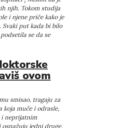
ih njih. Tokom studija
le i njene priče kako je
 Svaki put kada bi bilo
 podsetila se da se
 doktorske
baviš ovom
 mu smisao, tragaju za
 koja muče i odrasle,
 i neprijatnim
i osnažuju jedni druge,