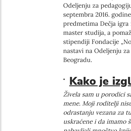
Odeljenju za pedagogiju
septembra 2016. godine
predmetima Dečja igra i
master studija, a pomaž
stipendiji Fondacije „N
nastavi na Odeljenju za
Beogradu.
Kako je izg
Živela sam u porodici sa
mene. Moji roditelji nis
odrastanju vezana za tu
uskraćene i da imamo št
nabavljali mnoštvo knjig