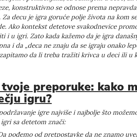
aveze, konstruktivno se odnose prema nepravd
 Za decu je igra goruće polje života na kom se
de. Ako kontekst detetove svakodnevice promov
viti i u igri. Zato kada kažemo da je igra današn
ipna i da „deca ne znaju da se igraju onako le
zapitamo da li treba tražiti krivca u deci ili u
e tvoje preporuke: kako
čju igru?
podržavanje igre najviše i najbolje što možem
 igri sa detetom znači:
a pođemo od pretpostavke da ne znamo uvek