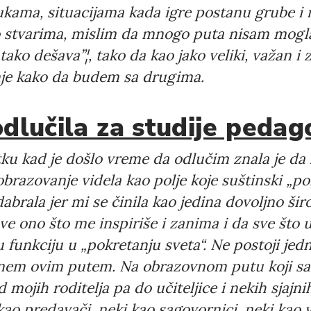
ukama, situacijama kada igre postanu grube i 
 stvarima, mislim da mnogo puta nisam mogl
Language preference
 tako dešava”¦, tako da kao jako veliki, važan i
English
je kako da budem sa drugima.
Serbian
odlučila za studije pedag
Interests
Program updates
ku kad je došlo vreme da odlučim znala je da
The Early Years Blog
brazovanje videla kao polje koje suštinski „po
brala jer mi se činila kao jedina dovoljno širo
Online education
ve ono što me inspiriše i zanima i da sve što
u funkciju u „pokretanju sveta“. Ne postoji je
renem ovim putem. Na obrazovnom putu koji sa
SUBSCRIBE
d mojih roditelja pa do učiteljice i nekih sjajn
i kao predavači, neki kao sagovornici, neki kao v
I agree with Privacy Policy