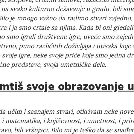
 na svako kulturno dešavanje u gradu, bili smo
Bilo je mnogo važno da radimo stvari zajedno,
estra i ja smo crtale sa njima. Kada bi oni gledal
Newsletter preferences
no smo igrali društvene igre, uveče smo zaje
ivno, puno različitih doživljaja i utisaka koje 
 svoje igre, neke svoje priče koje smo jedna dr
Email address*
ćne predstave, svoja umetnička dela.
Enter your email address
mtiš svoje obrazovanje 
First name*
Enter your first name
da učim i saznajem stvari, otkrivam neke nove
Birthday
 i matematika, i književnost, i umetnost, i pri
vo, bili vršnjaci. Bilo mi je teško da se snađ
MM / DD