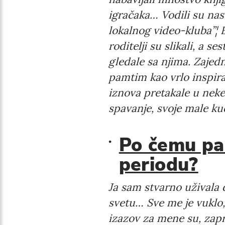
igračaka… Vodili su nas
lokalnog video-kluba”¦ 
roditelji su slikali, a s
gledale sa njima. Zajed
pamtim kao vrlo inspirat
iznova pretakale u neke
spavanje, svoje male ku
Po čemu pa
periodu?
Ja sam stvarno uživala 
svetu… Sve me je vuklo,
izazov za mene su, zapra