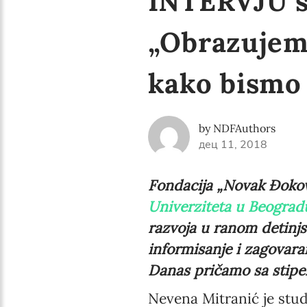
INTERVJU s
„Obrazujemo
kako bismo 
by NDFAuthors
дец 11, 2018
Fondacija „Novak Đokov
Univerziteta u Beograd
razvoja u ranom detinjs
informisanje i zagovaran
Danas pričamo sa stipe
Nevena Mitranić je stud