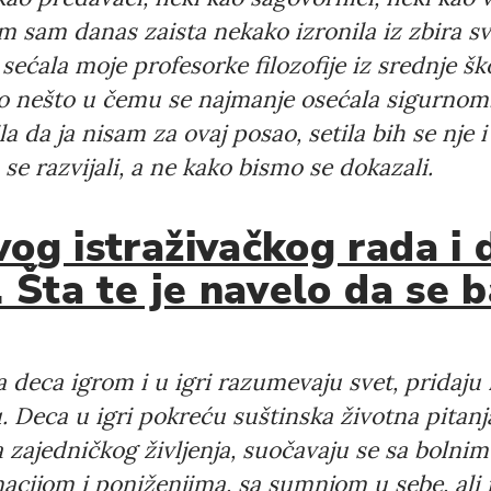
om sam danas zaista nekako izronila iz zbira sv
ćala moje profesorke filozofije iz srednje ško
e to nešto u čemu se najmanje osećala sigurnom.
la da ja nisam za ovaj posao, setila bih se nje i
e razvijali, a ne kako bismo se dokazali.
vog istraživačkog rada i
a. Šta te je navelo da se 
a deca igrom i u igri razumevaju svet, pridaju
Deca u igri pokreću suštinska životna pitanja
 zajedničkog življenja, suočavaju se sa bolnim
nacijom i poniženjima, sa sumnjom u sebe, ali 