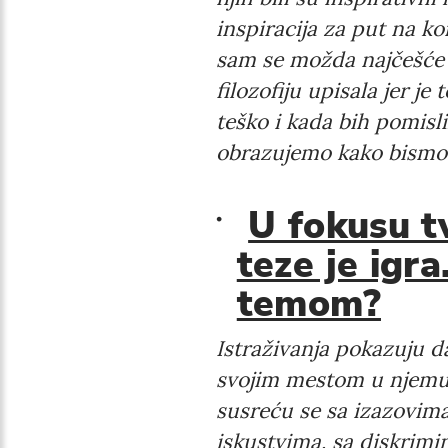
inspiracija za put na k
sam se možda najčešće se
filozofiju upisala jer j
teško i kada bih pomisli
obrazujemo kako bismo s
U fokusu t
teze je igr
temom?
Istraživanja pokazuju d
svojim mestom u njemu. 
susreću se sa izazovima
iskustvima, sa diskrimi