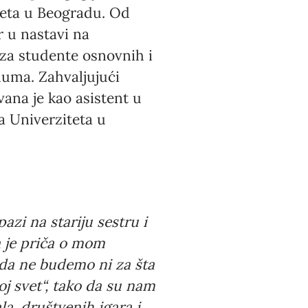
teta u Beogradu. Od
 u nastavi na
 za studente osnovnih i
luma. Zahvaljujući
vana je kao asistent u
a Univerziteta u
azi na stariju sestru i
pa je priča o mom
 da ne budemo ni za šta
oj svet“, tako da su nam
la, društvenih igara i