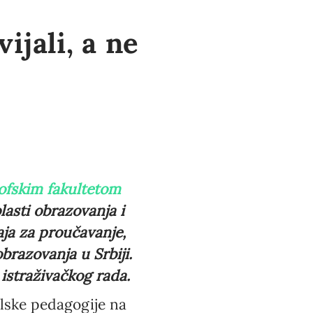
jali, a ne
zofskim fakultetom
blasti obrazovanja i
aja za proučavanje,
brazovanja u Srbiji.
istraživačkog rada.
olske pedagogije na