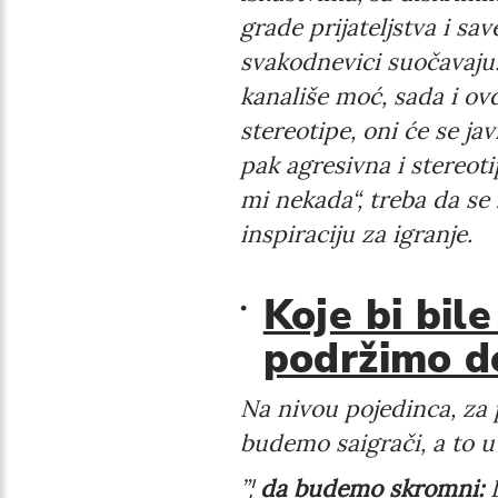
grade prijateljstva i s
svakodnevici suočavaju.
kanališe moć, sada i ov
stereotipe, oni će se ja
pak agresivna i stereot
mi nekada“, treba da se 
inspiraciju za igranje.
Koje bi bil
podržimo de
Na nivou pojedinca, za 
budemo saigrači, a to u
”¦
da budemo skromni:
D