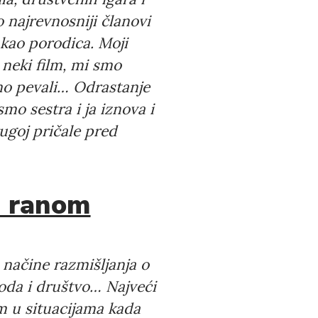
 najrevnosniji članovi
 kao porodica. Moji
i neki film, mi smo
dno pevali… Odrastanje
smo sestra i ja iznova i
ugoj pričale pred
u ranom
 načine razmišljanja o
roda i društvo… Najveći
em u situacijama kada