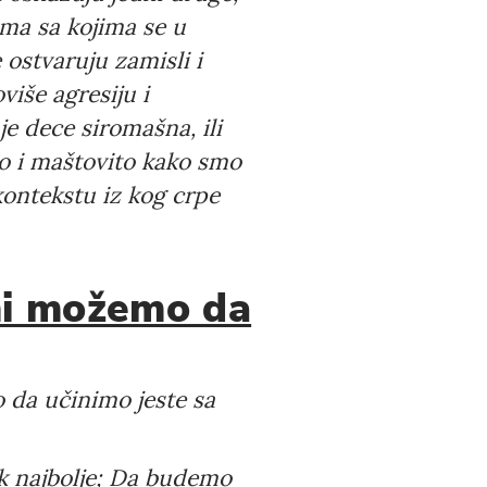
ama sa kojima se u
 ostvaruju zamisli i
iše agresiju i
je dece siromašna, ili
po i maštovito kako smo
 kontekstu iz kog crpe
 mi možemo da
o da učinimo jeste sa
 najbolje; Da budemo