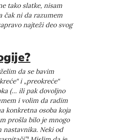
ne tako slatke, nisam
a čak ni da razumem
 zapravo najteži deo svog
ogije?
 želim da se bavim
kreće“ i „preokreće“
ka (… ili pak dovoljno
 umem i volim da radim
dna konkretna osoba koja
m prošla bilo je mnogo
ih nastavnika. Neki od
aspitači”¦ Mislim da je