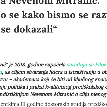
a Nevenom Mitranić:
 se kako bismo se razvi
se dokazali“
ić“ je 2018. godine započela
saradnju sa Filo
u
, sa ciljem stvaranja lidera u istraživanju u o
tvu – akademaca koji će biti od ključnog znač
je politika i praksi kvalitetnog predškolskog o
ndistikinjom Nevenom Mitranić o cilju njenog 
entkinja III godine doktorskih studija predšk