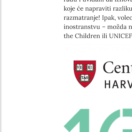
koje će napraviti razli
razmatranje! Ipak, vol
inostranstvu – možda n
the Children ili UNICEF