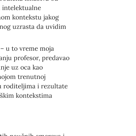
a intelektualne
anom kontekstu jakog
nog uzrasta da uvidim
e – u to vreme moja
anju profesor, predavao
nje uz oca kao
mojom trenutnoj
oditeljima i rezultate
loškim kontekstima