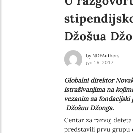
U razgovor
stipendijsk
Džošua Dž
by NDFAuthors
јун 16, 2017
Globalni direktor Novak 
istraživanjima na kojim
vezanim za fondacijski 
Džošuu Džonga.
Centar za razvoj deteta
predstavili prvu grupu