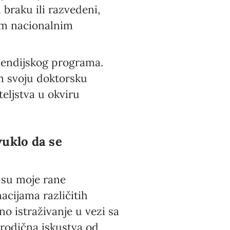
 braku ili razvedeni,
jim nacionalnim
pendijskog programa.
m svoju doktorsku
eljstva u okviru
vuklo da se
 su moje rane
acijama različitih
o istraživanje u vezi sa
rodična iskustva od