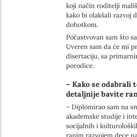
koji način roditelji mal
kako bi olakšali razvoj
dohotkom.
Počastvovan sam što sa
Uveren sam da će mi pr
disertaciju, sa primarn
porodice.
– Kako se odabrali t
detaljnije bavite r
– Diplomirao sam na sme
akademske studije i int
socijalnih i kulturološ
ranim razvojem dece na