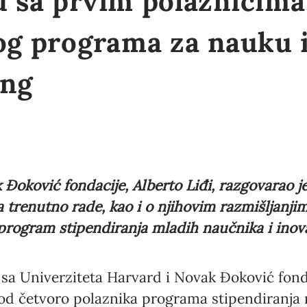
u sa prvim polaznicim
og programa za nauku i
ong
Đoković fondacije, Alberto Liđi, razgovarao j
a trenutno rade, kao i o njihovim razmišljanji
program stipendiranja mladih naučnika i inov
 sa Univerziteta Harvard i Novak Đoković fon
 od četvoro polaznika programa stipendiranja 