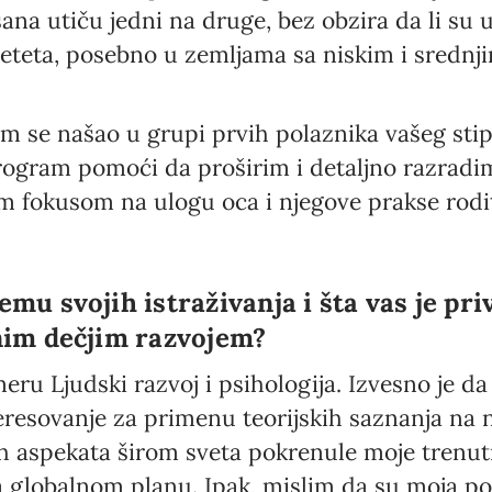
išana utiču jedni na druge, bez obzira da li su u
 deteta, posebno u zemljama sa niskim i sredn
Newsletter preferences
m se našao u grupi prvih polaznika vašeg sti
ogram pomoći da proširim i detaljno razradi
im fokusom na ulogu oca i njegove prakse rodit
Email address*
Enter your email address
emu svojih istraživanja i šta vas je pri
First name*
anim dečjim razvojem?
Enter your first name
ru Ljudski razvoj i psihologija. Izvesno je da
eresovanje za primenu teorijskih saznanja na n
Birthday
kih aspekata širom sveta pokrenule moje trenutn
 globalnom planu. Ipak, mislim da su moja po
MM / DD