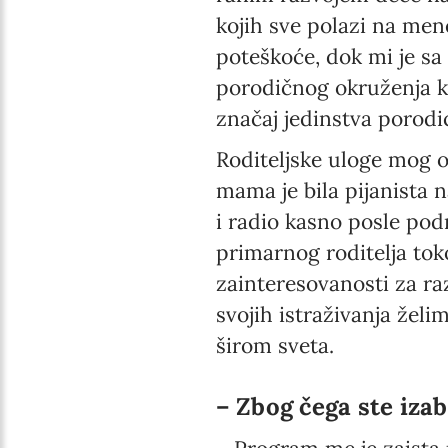
kojih sve polazi na mene
poteškoće, dok mi je s
porodičnog okruženja 
značaj jedinstva porodi
Roditeljske uloge mog o
mama je bila pijanista 
i radio kasno posle po
primarnog roditelja tok
zainteresovanosti za r
svojih istraživanja žel
širom sveta.
– Zbog čega ste iza