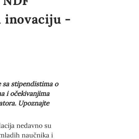
a NDF
 inovaciju -
e sa stipendistima o
ma i očekivanjima
atora. Upoznajte
dacija nedavno su
mladih naučnika i