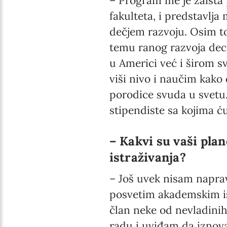
– Program me je zaista 
fakulteta, i predstavlj
dečjem razvoju. Osim to
temu ranog razvoja dece
u Americi već i širom sv
viši nivo i naučim kako
porodice svuda u svetu
stipendiste sa kojima 
– Kakvi su vaši pla
istraživanja?
– Još uvek nisam naprav
posvetim akademskim ist
član neke od nevladinih
radu i uviđam da iznova