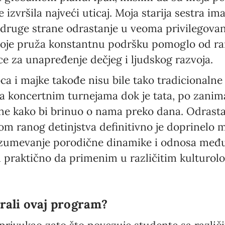
 izvršila najveći uticaj. Moja starija sestra im
Language preference
a druge strane odrastanje u veoma privilegov
koje pruža konstantnu podršku pomoglo od ra
English
ce za unapređenje dečjeg i ljudskog razvoja.
Serbian
ca i majke takođe nisu bile tako tradicionaln
Interests
na koncertnim turnejama dok je tata, po zanim
Program updates
dne kako bi brinuo o nama preko dana. Odrasta
om ranog detinjstva definitivno je doprinelo 
The Early Years Blog
azumevanje porodične dinamike i odnosa među r
Online education
im praktično da primenim u različitim kulturo
SUBSCRIBE
brali ovaj program?
I agree with Privacy Policy