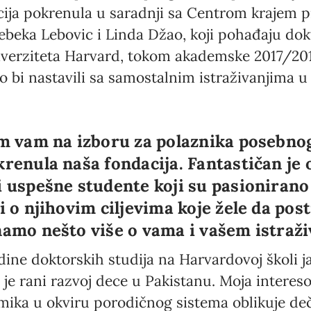
acija pokrenula u saradnji sa Centrom krajem p
beka Lebovic i Linda Džao, koji pohađaju dok
iverziteta Harvard, tokom akademske 2017/201
o bi nastavili sa samostalnim istraživanjima u 
am vam na izboru za polaznika posebno
krenula naša fondacija. Fantastičan je 
i uspešne studente koji su pasionirano
i o njihovim ciljevima koje žele da pos
namo nešto više o vama i vašem istraži
ine doktorskih studija na Harvardovoj školi j
 je rani razvoj dece u Pakistanu. Moja interes
ka u okviru porodičnog sistema oblikuje dečj