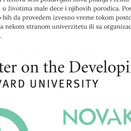
ku u životima male dece i njihovih porodica. Po
eo bih da provedem izvesno vreme tokom postd
a nekom stranom univerzitetu ili sa organizac
.