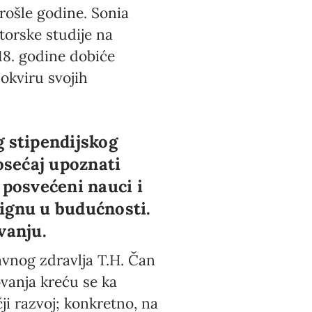
rošle godine. Sonia
torske studije na
8. godine dobiće
okviru svojih
g stipendijskog
osećaj upoznati
 posvećeni nauci i
tignu u budućnosti.
vanju.
avnog zdravlja T.H. Čan
ovanja kreću se ka
i razvoj; konkretno, na