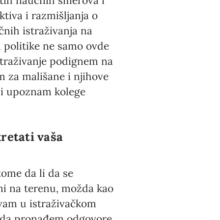
itih naučnih smerova i
iva i razmišljanja o
nih istraživanja na
i politike ne samo ovde
istraživanje podignem na
m za mališane i njihove
 i upoznam kolege
retati vaša
ome da li da se
eni na terenu, možda kao
ivam u istraživačkom
im da pronađem odgovore