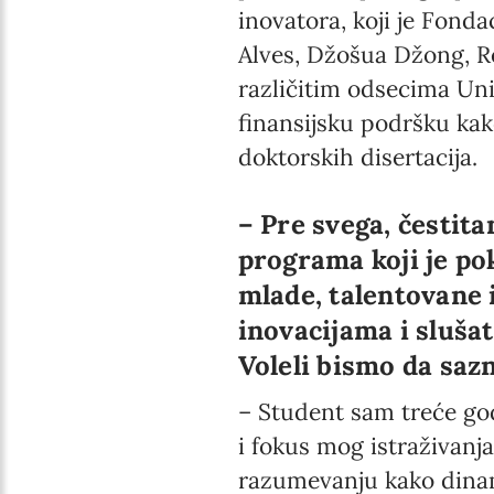
inovatora, koji je Fond
Alves, Džošua Džong, Re
različitim odsecima Un
finansijsku podršku kak
doktorskih disertacija.
– Pre svega, čestit
programa koji je po
mlade, talentovane 
inovacijama i slušat
Voleli bismo da saz
–
Student sam treće god
i fokus mog istraživanja
razumevanju kako dinami