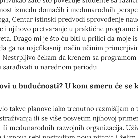
privukao zato što povezuje studente sa različ
a most između domaćih i međunarodnih perspekt
ga, Centar istinski predvodi sprovođenje nauč
 i njihovo pretvaranje u praktične programe 
eta. Drago mi je što ću biti u prilici da moje 
 da ga na najefikasniji način učinim primenjivi
. Nestrpljivo čekam da krenem sa programom
ću sarađivati u narednom periodu.
novi u budućnosti? U kom smeru će se k
io takve planove iako trenutno razmišljam o t
raživanja ili se više posvetim njihovoj prim
 ili međunarodnih razvojnih organizacija. Už
 i iznova sebi postavljam nova pitanja i žel