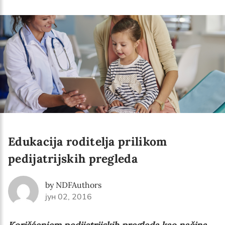
Language preference
English
Serbian
Interests
Program updates
The Early Years Blog
Online education
Edukacija roditelja prilikom
pedijatrijskih pregleda
SUBSCRIBE
by NDFAuthors
јун 02, 2016
I agree with Privacy Policy