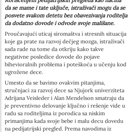
Korišćenjem pedijatrijskih pregleda kao načina
da se mame i tate uključe, istraživači mogu da se
posvete svakom detetu bez obavezivanja roditelja
da dodatno dovode i odvode svoje mališane.
Proučavajući uticaj siromaštva i stresnih situacija
koje ga prate na razvoj dečjeg mozga, istraživači
sada rade na tome da otkriju kako takve
negativne posledice dovode do pojave
bihevioralnih problema i poteškoća u učenju kod
ugrožene dece.
Umesto da se bavimo ovakvim pitanjima,
stručnjaci za razvoj dece sa Njujork univerziteta
Adrijana Veisleder i Alan Mendelson smatraju da
je preventivno delovanje ključno i rešenje vide u
radu sa roditeljima iz porodica sa niskim
primanjima kada svoje bebe i malu decu dovedu
na pedijatrijski pregled. Prema navodima iz