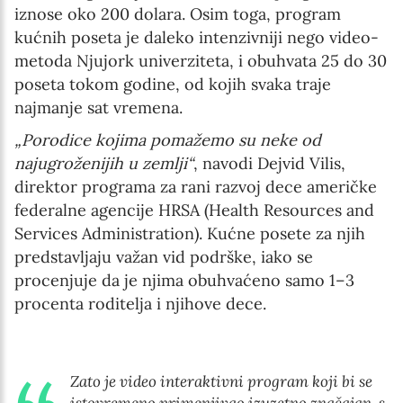
iznose oko 200 dolara. Osim toga, program
kućnih poseta je daleko intenzivniji nego video-
metoda Njujork univerziteta, i obuhvata 25 do 30
poseta tokom godine, od kojih svaka traje
najmanje sat vremena.
„Porodice kojima pomažemo su neke od
najugroženijih u zemlji“
, navodi Dejvid Vilis,
direktor programa za rani razvoj dece američke
federalne agencije HRSA (Health Resources and
Services Administration). Kućne posete za njih
predstavljaju važan vid podrške, iako se
procenjuje da je njima obuhvaćeno samo 1–3
procenta roditelja i njihove dece.
Zato je video interaktivni program koji bi se
istovremeno primenjivao izuzetno značajan, s