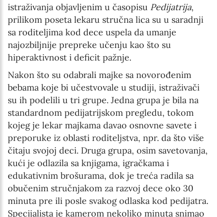
istraživanja objavljenim u časopisu
Pedijatrija
,
prilikom poseta lekaru stručna lica su u saradnji
sa roditeljima kod dece uspela da umanje
najozbiljnije prepreke učenju kao što su
hiperaktivnost i deficit pažnje.
Nakon što su odabrali majke sa novorođenim
bebama koje bi učestvovale u studiji, istraživači
su ih podelili u tri grupe. Jedna grupa je bila na
standardnom pedijatrijskom pregledu, tokom
kojeg je lekar majkama davao osnovne savete i
preporuke iz oblasti roditeljstva, npr. da što više
čitaju svojoj deci. Druga grupa, osim savetovanja,
kući je odlazila sa knjigama, igračkama i
edukativnim brošurama, dok je treća radila sa
obučenim stručnjakom za razvoj dece oko 30
minuta pre ili posle svakog odlaska kod pedijatra.
Specijalista je kamerom nekoliko minuta snimao