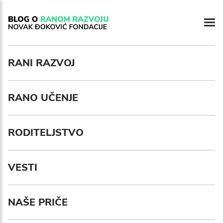
Newsletter preferences
RANI RAZVOJ
Email address*
RANO UČENJE
Enter your email address
First name*
RODITELJSTVO
Enter your first name
VESTI
Birthday
NAŠE PRIČE
MM / DD