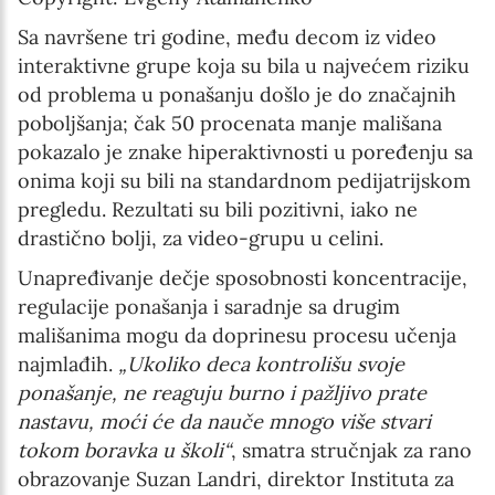
Sa navršene tri godine, među decom iz video
interaktivne grupe koja su bila u najvećem riziku
od problema u ponašanju došlo je do značajnih
poboljšanja; čak 50 procenata manje mališana
pokazalo je znake hiperaktivnosti u poređenju sa
onima koji su bili na standardnom pedijatrijskom
pregledu. Rezultati su bili pozitivni, iako ne
drastično bolji, za video-grupu u celini.
Unapređivanje dečje sposobnosti koncentracije,
regulacije ponašanja i saradnje sa drugim
mališanima mogu da doprinesu procesu učenja
najmlađih.
„Ukoliko deca kontrolišu svoje
ponašanje, ne reaguju burno i pažljivo prate
nastavu, moći će da nauče mnogo više stvari
tokom boravka u školi“
, smatra stručnjak za rano
obrazovanje Suzan Landri, direktor Instituta za