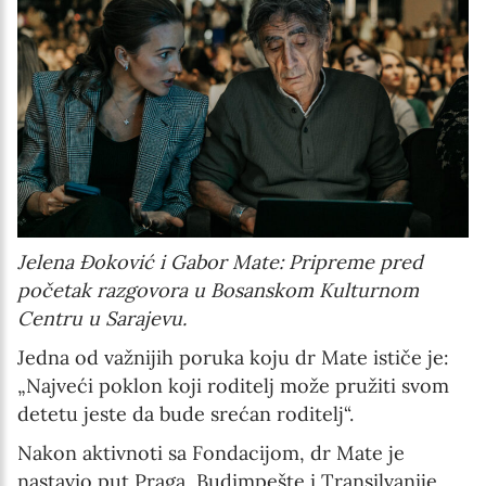
Jelena Đoković i Gabor Mate: Pripreme pred
početak razgovora u Bosanskom Kulturnom
Centru u Sarajevu.
Jedna od važnijih poruka koju dr Mate ističe je:
„Najveći poklon koji roditelj može pružiti svom
detetu jeste da bude srećan roditelj“.
Nakon aktivnoti sa Fondacijom, dr Mate je
nastavio put Praga, Budimpešte i Transilvanije,