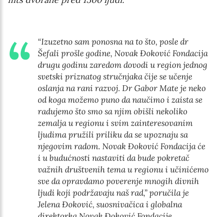
“Izuzetno sam ponosna na to što, posle dr
Šefali prošle godine, Novak Đoković Fondacija
drugu godinu zaredom dovodi u region jednog
svetski priznatog stručnjaka čije se učenje
oslanja na rani razvoj. Dr Gabor Mate je neko
od koga možemo puno da naučimo i zaista se
radujemo što smo sa njim obišli nekoliko
zemalja u regionu i svim zainteresovanim
ljudima pružili priliku da se upoznaju sa
njegovim radom. Novak Đoković Fondacija će
i u budućnosti nastaviti da bude pokretač
važnih društvenih tema u regionu i učinićemo
sve da opravdamo poverenje mnogih divnih
ljudi koji podržavaju naš rad,” poručila je
Jelena Đoković, suosnivačica i globalna
direktorka Novak Đoković Fondacije.