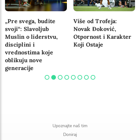
„Pre svega, budite
Više od Trofeja:
svoji“: Slavoljub
Novak Đoković,
Muslin o liderstvu,
Otpornost i Karakter
disciplini i
Koji Ostaje
vrednostima koje
oblikuju nove
generacije
Upoznajte naš tim
Doniraj