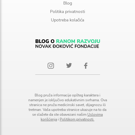
Blog
Politika privatnosti
Upotreba kolačića
Blog pruža informacije opšteg karaktera i
namenjen je isključivo edukativnim svrhama. Ova
stranica ne pruža medicinski savet, dijagnozu ili
tretman. Vaša upotreba stranice ukazuje na to da
se slažete da ste obavezani našim
Uslovima
korišćenja
i
Politikom privatnosti.