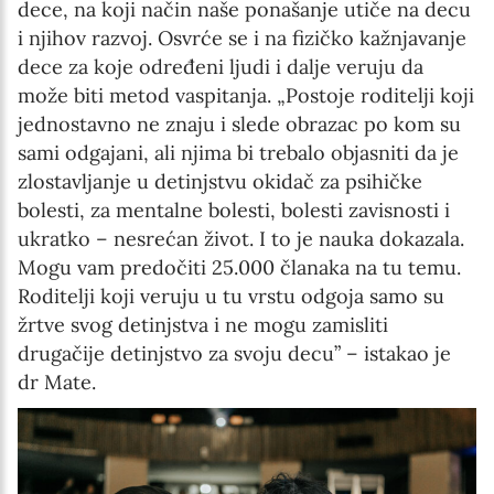
dece, na koji način naše ponašanje utiče na decu
i njihov razvoj. Osvrće se i na fizičko kažnjavanje
dece za koje određeni ljudi i dalje veruju da
može biti metod vaspitanja. „Postoje roditelji koji
jednostavno ne znaju i slede obrazac po kom su
sami odgajani, ali njima bi trebalo objasniti da je
zlostavljanje u detinjstvu okidač za psihičke
bolesti, za mentalne bolesti, bolesti zavisnosti i
ukratko – nesrećan život. I to je nauka dokazala.
Mogu vam predočiti 25.000 članaka na tu temu.
Roditelji koji veruju u tu vrstu odgoja samo su
žrtve svog detinjstva i ne mogu zamisliti
drugačije detinjstvo za svoju decu” – istakao je
dr Mate.