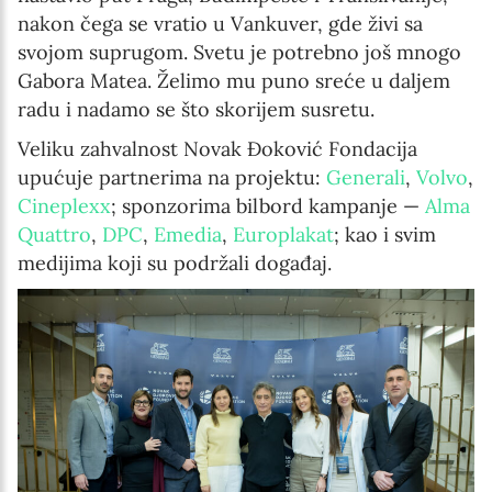
nakon čega se vratio u Vankuver, gde živi sa
svojom suprugom. Svetu je potrebno još mnogo
Gabora Matea. Želimo mu puno sreće u daljem
radu i nadamo se što skorijem susretu.
Veliku zahvalnost Novak Đoković Fondacija
upućuje partnerima na projektu:
Generali
,
Volvo
,
Cineplexx
; sponzorima bilbord kampanje —
Alma
Quattro
,
DPC
,
Emedia
,
Europlakat
; kao i svim
medijima koji su podržali događaj.