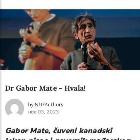
Language preference
English
Serbian
Interests
Program updates
The Early Years Blog
Online education
Dr Gabor Mate - Hvala!
by NDFAuthors
нов 03, 2023
SUBSCRIBE
Gabor Mate, čuveni kanadski
I agree with Privacy Policy