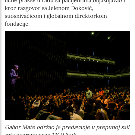
lične prakse u radu sa pacijentima objašnjavao i
kroz razgovor sa Jelenom Đoković,
suosnivačicom i globalnom direktorkom
fondacije.
Gabor Mate održao je predavanje u prepunoj sali
mts dvorane pred 1300 ljudi.