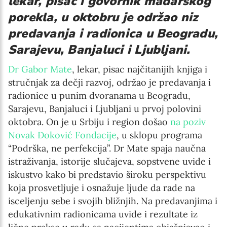
lekar, pisac i govornik mađarskog
porekla, u oktobru je održao niz
predavanja i radionica u Beogradu,
Sarajevu, Banjaluci i Ljubljani.
Dr Gabor Mate
, lekar, pisac najčitanijih knjiga i
stručnjak za dečji razvoj, održao je predavanja i
radionice u punim dvoranama u Beogradu,
Sarajevu, Banjaluci i Ljubljani u prvoj polovini
oktobra. On je u Srbiju i region došao
na poziv
Novak Đoković Fondacije
, u sklopu programa
“Podrška, ne perfekcija”. Dr Mate spaja naučna
istraživanja, istorije slučajeva, sopstvene uvide i
iskustvo kako bi predstavio široku perspektivu
koja prosvetljuje i osnažuje ljude da rade na
isceljenju sebe i svojih bližnjih. Na predavanjima i
edukativnim radionicama uvide i rezultate iz