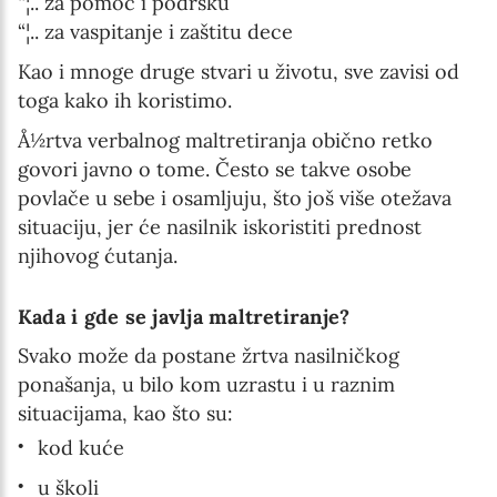
“¦.. za pomoć i podršku
MM / DD
“¦.. za vaspitanje i zaštitu dece
Kao i mnoge druge stvari u životu, sve zavisi od
Language preference
toga kako ih koristimo.
English
Å½rtva verbalnog maltretiranja obično retko
govori javno o tome. Često se takve osobe
Serbian
povlače u sebe i osamljuju, što još više otežava
situaciju, jer će nasilnik iskoristiti prednost
Interests
njihovog ćutanja.
Program updates
The Early Years Blog
Kada i gde se javlja maltretiranje?
Svako može da postane žrtva nasilničkog
Online education
ponašanja, u bilo kom uzrastu i u raznim
situacijama, kao što su:
kod kuće
SUBSCRIBE
u školi