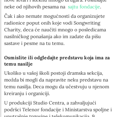
neke od njihovih pesama na
sajtu fondacije
.
Čak i ako nemate mogućnosti da organizujete
radionice poput onih koje vodi Songwriting
Charity, deca će naučiti mnogo o posledicama
nasilničkog ponašanja ako im zadate da pišu
sastave i pesme na tu temu.
Osmislite ili odgledajte predstavu koja ima za
temu nasilje
Ukoliko u vašoj školi postoji dramska sekcija,
možda bi mogli da napravite neku predstavu na
temu nasilja. Deca mogu da učestvuju u njenom
kreiranju i organiciji.
U produkciji Studio Centra, a zahvaljujući
podršci Telenor fondacije i Ministarstva spoljne i
unutrašnje trgovine i telekomunikacija, 9.