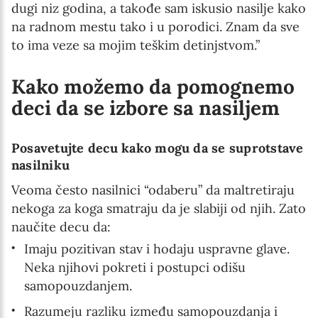
dugi niz godina, a takođe sam iskusio nasilje kako
na radnom mestu tako i u porodici. Znam da sve
to ima veze sa mojim teškim detinjstvom.”
Kako možemo da pomognemo
deci da se izbore sa nasiljem
Posavetujte decu kako mogu da se suprotstave
nasilniku
Veoma često nasilnici “odaberu” da maltretiraju
nekoga za koga smatraju da je slabiji od njih. Zato
naučite decu da:
Imaju pozitivan stav i hodaju uspravne glave.
Neka njihovi pokreti i postupci odišu
samopouzdanjem.
Razumeju razliku između samopouzdanja i