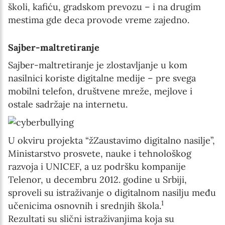
školi, kafiću, gradskom prevozu – i na drugim
mestima gde deca provode vreme zajedno.
Sajber-maltretiranje
Sajber-maltretiranje je zlostavljanje u kom
nasilnici koriste digitalne medije – pre svega
mobilni telefon, društvene mreže, mejlove i
ostale sadržaje na internetu.
U okviru projekta “žZaustavimo digitalno nasilje”,
Ministarstvo prosvete, nauke i tehnološkog
razvoja i UNICEF, a uz podršku kompanije
Telenor, u decembru 2012. godine u Srbiji,
sproveli su istraživanje o digitalnom nasilju među
1
učenicima osnovnih i srednjih škola.
Rezultati su slični istraživanjima koja su