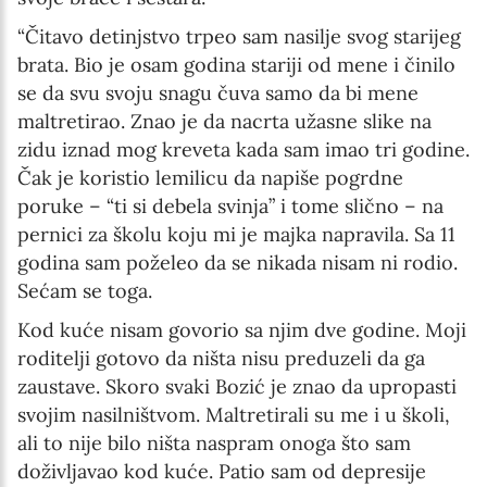
“Čitavo detinjstvo trpeo sam nasilje svog starijeg
brata. Bio je osam godina stariji od mene i činilo
se da svu svoju snagu čuva samo da bi mene
maltretirao. Znao je da nacrta užasne slike na
zidu iznad mog kreveta kada sam imao tri godine.
Čak je koristio lemilicu da napiše pogrdne
poruke – “ti si debela svinja” i tome slično – na
pernici za školu koju mi je majka napravila. Sa 11
godina sam poželeo da se nikada nisam ni rodio.
Sećam se toga.
Kod kuće nisam govorio sa njim dve godine. Moji
roditelji gotovo da ništa nisu preduzeli da ga
zaustave. Skoro svaki Bozić je znao da upropasti
svojim nasilništvom. Maltretirali su me i u školi,
ali to nije bilo ništa naspram onoga što sam
doživljavao kod kuće. Patio sam od depresije