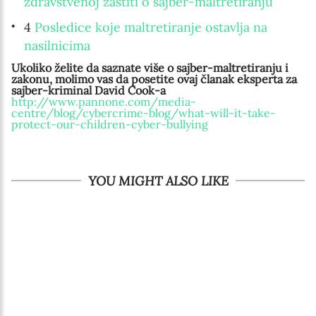
zdravstvenoj zaštiti o sajber-maltretiranju
4
Posledice koje maltretiranje ostavlja na
nasilnicima
Ukoliko želite da saznate više o sajber-maltretiranju i
zakonu, molimo vas da posetite ovaj članak eksperta za
sajber-kriminal David Cook-a
http://www.pannone.com/media-
centre/blog/cybercrime-blog/
what-will-it-take-
protect-our-
children-cyber-bullying
YOU MIGHT ALSO LIKE