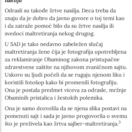
nasilju
Odrasli su takođe žrtve nasilja. Deca treba da
znaju da je dobro da javno govore o toj temi kao
i da zatraže pomoć bilo da su žrtve nasilja ili
svedoci maltretiranja nekog drugog.
U SAD je tako nedavno zabeležen slučaj
maltretiranja žene čija je fotografija upotrebljena
za reklamiranje Obaminog zakona pristupačne
zdravstvene zaštite na njihovom zvaničnom sajtu.
Uskoro su ljudi počeli da se rugaju njenom liku i
koristili fotošop kako bi promenili fotografiju.
Ona je postala predmet viceva za odrasle, mržnje
Obaminih pristalica i žestokih polemika.
Ona je samo dozvolila da se njena slika postavi na
pomenuti sajt i sada je javno progovorila o svemu
3
što je preživela kao žrtva sajber-maltretiranja.