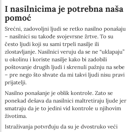
I nasilnicima je potrebna naša
pomoć
Srećni, zadovoljni ljudi se retko nasilno ponašaju
– nasilnici su takođe svojevrsne žrtve. To su
često ljudi koji su sami trpeli nasilje ili
zlostavljanje. Nasilnici veruju da se ne “uklapaju”
u okolinu i koriste nasilje kako bi zadobili
poštovanje drugih ljudi i skrenuli pažnju na sebe
– pre nego što shvate da mi takvi ljudi nisu pravi
prijatelji.
Nasilno ponašanje je oblik kontrole. Zato se
ponekad dešava da nasilnici maltretiraju ljude jer
smatraju da je to jedini vid kontrole u njihovim
životima.
Istraživanja potvrđuju da su je dvostruko veći