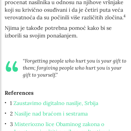
procenat nasilnika u odnosu na njihove vršnjake
koji su krivično osuđivani i da je četiri puta veća
4
verovatnoća da su počinili više različitih zločina.
Njima je takođe potrebna pomoć kako bi se
izborili sa svojim ponašanjem.
“Forgetting people who hurt you is your gift to
them; forgiving people who hurt you is your
gift to yourself.”
References
1
Zaustavimo digitalno nasilje, Srbija
2
Nasilje nad braćom i sestrama
3
Misteriozno lice Obaminog zakona o