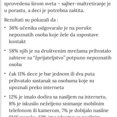
sprovedena širom sveta – sajber-maltretiranje je
u porastu, a deci je potrebna zaštita.
Rezultati su pokazali da :
36% učenika odgovaralo je na poruke
nepoznatih osoba koje žele da uspostave
kontakt
58% njih je na društvenim mrežama prihvatalo
zahteve za “žprijateljstvo” potpuno nepoznatih
osoba
čak 11% dece je bar jednom ili dva puta
prihvatalo sastanak sa osobama koje su
upoznali preko interneta
12% je imalo dodira sa nasiljem na internetu,
8% je iskusilo neželjeno snimanje mobilnim
telefonom ili kamerom, 7% je dobijalo nasilne