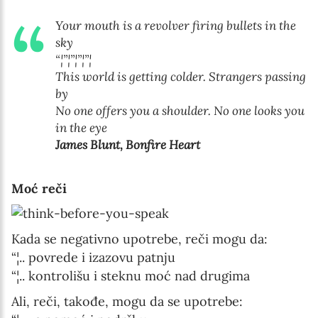
Your mouth is a revolver firing bullets in the
sky
“¦”¦”¦”¦”¦
This world is getting colder. Strangers passing
by
Newsletter preferences
No one offers you a shoulder. No one looks you
in the eye
James Blunt, Bonfire Heart
Email address*
Moć reči
Enter your email address
First name*
Kada se negativno upotrebe, reči mogu da:
“¦.. povrede i izazovu patnju
Enter your first name
“¦.. kontrolišu i steknu moć nad drugima
Ali, reči, takođe, mogu da se upotrebe:
Birthday