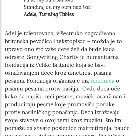
Standing on my own two feet
Adele, Turning Tables
Adel je talentovana, višestruko nagrađivana
britanska pevačica i tekstopisac – možda je to
upravo ono što vaše dete želi da bude kada
odraste. Songwriting Charity je humanitarna
fondacija iz Velike Britanije koja se bavi
osnaživanjem dece kroz umetnost pisanja
pesama. Fondacija organizuje niz
radionica
o
pisanju pesama protiv nasilja. Ovde deca uče
kako da napišu reči pesme, muzički aranžman i
produciraju pesme koje promovišu poruke
protiv nasilničkog ponašanja. Deca izražavaju
svoje stavove o ovoj temi kroz muziku, što im
pomaže da shvate posledice maltretiranja, nauče
nove stvari i steknu mnogo drugara. Poslušajte