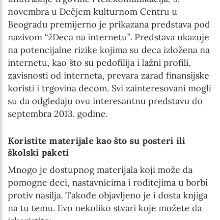
novembra u Dečjem kulturnom Centru u
Beogradu premijerno je prikazana predstava pod
nazivom “žDeca na internetu”. Predstava ukazuje
na potencijalne rizike kojima su deca izložena na
internetu, kao što su pedofilija i lažni profili,
zavisnosti od interneta, prevara zarad finansijske
koristi i trgovina decom. Svi zainteresovani mogli
su da odgledaju ovu interesantnu predstavu do
septembra 2013. godine.
Koristite materijale kao što su posteri ili
školski paketi
Mnogo je dostupnog materijala koji može da
pomogne deci, nastavnicima i roditejima u borbi
protiv nasilja. Takođe objavljeno je i dosta knjiga
na tu temu. Evo nekoliko stvari koje možete da