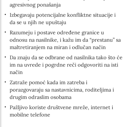
agresivnog ponašanja
Izbegavaju potencijalne konfliktne situacije i
da se u njih ne upuštaju
Razumeju i postave određene granice u
odnosu na nasilnike, i kažu im da “prestanu” sa
maltretiranjem na miran i odlučan način
Da znaju da se odbrane od nasilnika tako što će
im na uvrede i pogrdne reči odgovoriti na isti
način
Zatraže pomoć kada im zatreba i
porazgovaraju sa nastavnicima, roditeljima i
drugim odraslim osobama
Pažljivo koriste društvene mreže, internet i
mobilne telefone