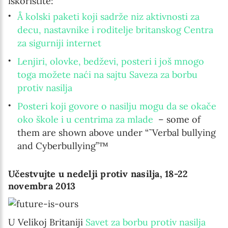
iskoristite:
Å kolski paketi koji sadrže niz aktivnosti za
decu, nastavnike i roditelje britanskog Centra
za sigurniji internet
Lenjiri, olovke, bedževi, posteri i još mnogo
toga možete naći na sajtu Saveza za borbu
protiv nasilja
Posteri koji govore o nasilju mogu da se okače
oko škole i u centrima za mlade
– some of
them are shown above under “˜Verbal bullying
and Cyberbullying”™
Učestvujte u nedelji protiv nasilja, 18-22
novembra 2013
U Velikoj Britaniji
Savet za borbu protiv nasilja