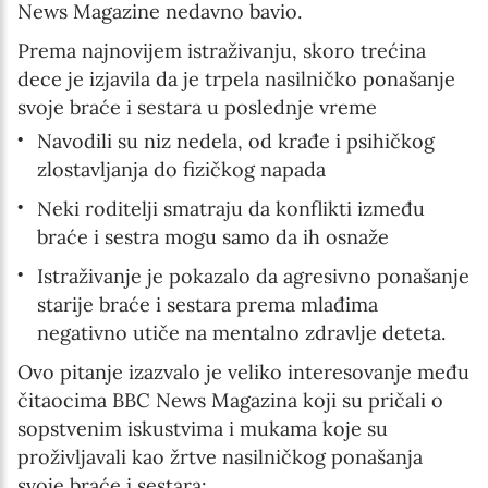
News Magazine nedavno bavio.
Prema najnovijem istraživanju, skoro trećina
dece je izjavila da je trpela nasilničko ponašanje
svoje braće i sestara u poslednje vreme
Navodili su niz nedela, od krađe i psihičkog
zlostavljanja do fizičkog napada
Neki roditelji smatraju da konflikti između
braće i sestra mogu samo da ih osnaže
Istraživanje je pokazalo da agresivno ponašanje
starije braće i sestara prema mlađima
negativno utiče na mentalno zdravlje deteta.
Ovo pitanje izazvalo je veliko interesovanje među
čitaocima BBC News Magazina koji su pričali o
sopstvenim iskustvima i mukama koje su
proživljavali kao žrtve nasilničkog ponašanja
svoje braće i sestara: