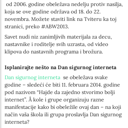
od 2006. godine obeležava nedelju protiv nasilja,
koja se ove godine održava od 18. do 22.
novembra. Možete staviti link na Tviteru ka toj
stranici, preko #ABW2013.
Savet nudi niz zanimljivih materijala za decu,
nastavnike i roditelje svih uzrasta, od video
klipova do nastavnih programa i brožura.
Isplanirajte nešto na Dan sigurnog interneta
Dan sigurnog interneta
se obeležava svake
godine – sledeći će biti 11. februara 2014. godine
pod nazivom “Hajde da zajedno stvorimo bolji
internet”. Å kole i grupe organizuju razne
manifestacije kako bi obeležile ovaj dan – na koji
način vaša škola ili grupa proslavlja Dan sigurnog
interneta?