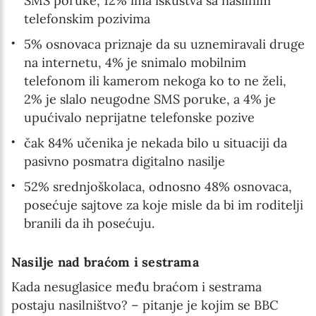
SMS poruke, 12% ima iskustva sa nasilnim
telefonskim pozivima
5% osnovaca priznaje da su uznemiravali druge
na internetu, 4% je snimalo mobilnim
telefonom ili kamerom nekoga ko to ne želi,
2% je slalo neugodne SMS poruke, a 4% je
upućivalo neprijatne telefonske pozive
čak 84% učenika je nekada bilo u situaciji da
pasivno posmatra digitalno nasilje
52% srednjoškolaca, odnosno 48% osnovaca,
posećuje sajtove za koje misle da bi im roditelji
branili da ih posećuju.
Nasilje nad braćom i sestrama
Kada nesuglasice među braćom i sestrama
postaju nasilništvo? – pitanje je kojim se BBC