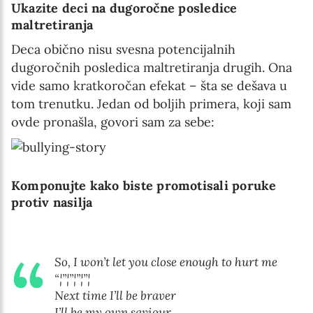
Ukazite deci na dugoročne posledice
maltretiranja
Deca obično nisu svesna potencijalnih
dugoročnih posledica maltretiranja drugih. Ona
vide samo kratkoročan efekat – šta se dešava u
tom trenutku. Jedan od boljih primera, koji sam
ovde pronašla, govori sam za sebe:
Komponujte kako biste promotisali poruke
protiv nasilja
So, I won’t let you close enough to hurt me
“¦”¦”¦”¦”¦
Next time I’ll be braver
I’ll be my own saviour