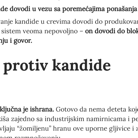
ide dovodi u vezu sa poremećajima ponašanja
je kandide u crevima dovodi do produkovanj
vni sistem veoma nepovoljno –
on dovodi do blo
ju i govor.
protiv kandide
ljučna je ishrana.
Gotovo da nema deteta koje 
iša zajedno sa industrijskim namirnicama i p
vljaju “žomiljenu” hranu ove uporne gljivice 
enom razmnožavanju.