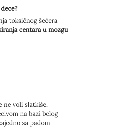
 dece?
a toksičnog šećera
kiranja centara u mozgu
ne voli slatkiše.
ecivom na bazi belog
i zajedno sa padom