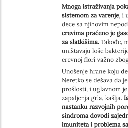
Mnoga istraživanja pok
sistemom za varenje
, i
dece sa njihovim nepo
crevima praćeno je gas
za slatkišima.
Takođe, mn
uništavaju loše bakterij
crevnoj flori važno zbo
Unošenje hrane koju de
Neretko se dešava da je
prošlosti, i uglavnom je
zapaljenja grla, kašlja.
Ia
nastanku razvojnih pore
sindroma dovodi zajedni
imuniteta i problema sa