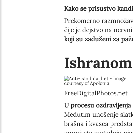
Kako se prisustvo kand
Prekomerno razmnožavan
čije je dejstvo na ner
koji su zaduženi za pažn
Ishranom 
FreeDigitalPhotos.net
U procesu ozdravljenja k
Međutim unošenje slatk
brašna i kvasca predsta
imuniteta pogoduju nj