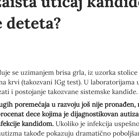
zaista uticaj kandid
 deteta?
Newsletter preferences
Email address*
uje se uzimanjem brisa grla, iz uzorka stolice
Enter your email address
a krvi (takozvani IGg test). U laboratorijama 
ti i postojanje takozvane sistemske kandide.
First name*
gih poremećaja u razvoju još nije pronađen, ne
Enter your first name
 procenat dece kojima je dijagnostikovan autiz
nfekcije kandidom.
Ukoliko je infekcija uspešno
Birthday
autizma takođe pokazuju dramatično poboljšan
MM / DD