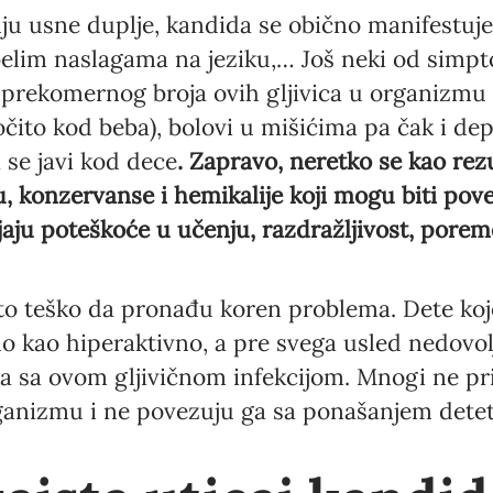
nju usne duplje, kandida se obično manifestuje
elim naslagama na jeziku,… Još neki od simp
prekomernog broja ovih gljivica u organizmu 
čito kod beba), bolovi u mišićima pa čak i dep
 se javi kod dece
. Zapravo, neretko se kao rez
, konzervanse i hemikalije koji mogu biti pove
jaju poteškoće u učenju, razdražljivost, poreme
esto teško da pronađu koren problema. Dete k
o kao hiperaktivno, a pre svega usled nedovol
ra sa ovom gljivičnom infekcijom. Mnogi ne pr
ganizmu i ne povezuju ga sa ponašanjem detet