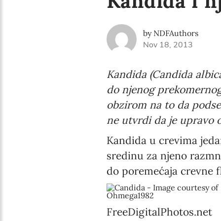
Kandida i n
by NDFAuthors
Nov 18, 2013
Kandida (Candida albica
do njenog prekomernog r
obzirom na to da podse
ne utvrdi da je upravo o 
Kandida u crevima jedan
sredinu za njeno razmno
do poremećaja crevne fl
FreeDigitalPhotos.net