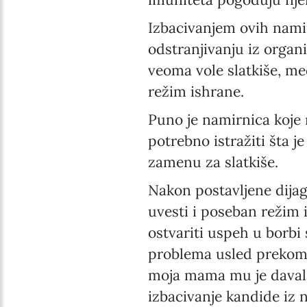
Izbacivanjem ovih namir
odstranjivanju iz organ
veoma vole slatkiše, me
režim ishrane.
Puno je namirnica koje 
potrebno istražiti šta j
zamenu za slatkiše.
Nakon postavljene dijag
uvesti i poseban režim
ostvariti uspeh u borbi
problema usled prekom
moja mama mu je daval
izbacivanje kandide iz 