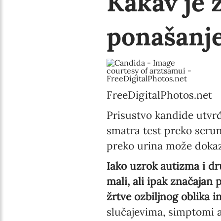
Kakav je 
ponašanje
FreeDigitalPhotos.net
Prisustvo kandide utvrđ
smatra test preko serum
preko urina može dokaza
Iako uzrok autizma i dru
mali, ali ipak značajan
žrtve ozbiljnog oblika i
slučajevima, simptomi 