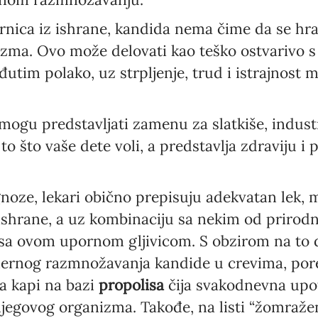
nica iz ishrane, kandida nema čime da se hra
izma. Ovo može delovati kao teško ostvarivo 
đutim polako, uz strpljenje, trud i istrajnost
mogu predstavljati zamenu za slatkiše, indust
e to što vaše dete voli, a predstavlja zdraviju
noze, lekari obično prepisuju adekvatan lek
 ishrane, a uz kombinaciju sa nekim od prirod
 sa ovom upornom gljivicom. S obzirom na to d
ernog razmnožavanja kandide u crevima, por
a kapi na bazi
propolisa
čija svakodnevna upo
njegovog organizma. Takođe, na listi “žomraže