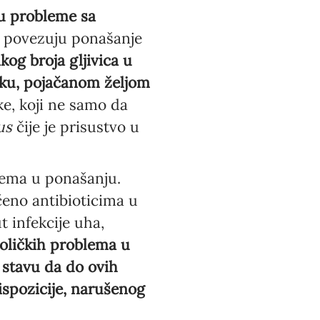
u probleme sa
e povezuju ponašanje
kog broja gljivica u
ku, pojačanom željom
ke, koji ne samo da
us
čije je prisustvo u
lema u ponašanju.
eno antibioticima u
t infekcije uha,
oličkih problema u
 stavu da do ovih
ispozicije, narušenog