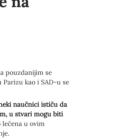
e na
 a pouzdanijim se
u Parizu kao i SAD-u se
ki naučnici ističu da
am, u stvari mogu biti
 lečena u ovim
je.