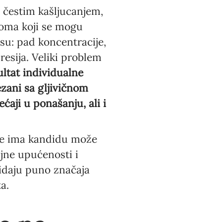
 čestim kašljucanjem,
toma koji se mogu
su: pad koncentracije,
resija. Veliki problem
ultat individualne
zani sa gljivičnom
ćaji u ponašanju, ali i
oje ima kandidu može
jne upućenosti i
idaju puno značaja
a.