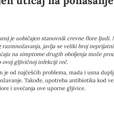
jen uticaj na ponašanj
ns) je uobičajen stanovnik crevne flore ljudi
azmnožavanja, javlja se veliki broj neprijatn
ćaju na simptome drugih oboljenja može proć
ovoj gljivičnoj infekciji reč.
 je od najčešćih problema, mada i usna dupl
žavanje. Takođe, upotreba antibiotika kod vel
ore i uvećanja ove uporne gljivice.