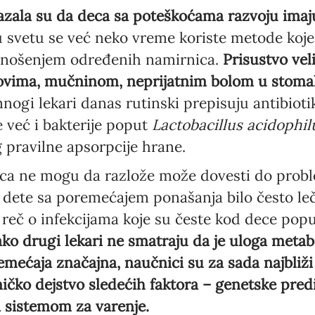
azala su da deca sa poteškoćama razvoju imaj
 u svetu se već neko vreme koriste metode koj
Language preference
dnošenjem određenih namirnica.
Prisustvo veli
English
ovima, mučninom, neprijatnim bolom u stoma
Serbian
ogi lekari danas rutinski prepisuju antibioti
e već i bakterije poput
Lactobacillus acidophil
Interests
g pravilne apsorpcije hrane.
Program updates
ca ne mogu da razlože može dovesti do prob
The Early Years Blog
 dete sa poremećajem ponašanja bilo često leč
Online education
 reč o infekcijama koje su česte kod dece popu
ko drugi lekari ne smatraju da je uloga metab
mećaja značajna, naučnici su za sada najbliži
SUBSCRIBE
čko dejstvo sledećih faktora – genetske pred
 sistemom za varenje.
I agree with Privacy Policy