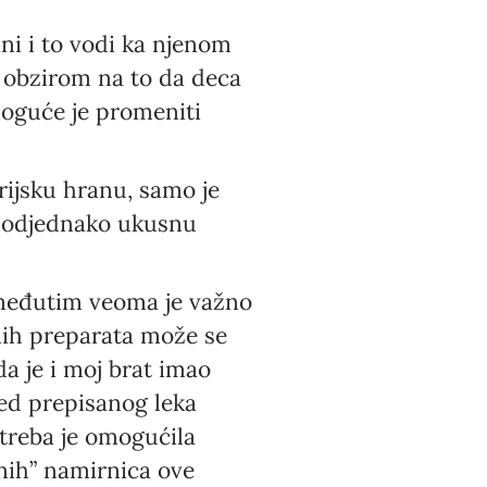
ni i to vodi ka njenom
s obzirom na to da deca
 moguće je promeniti
rijsku hranu, samo je
 i podjednako ukusnu
, međutim veoma je važno
nih preparata može se
a je i moj brat imao
ed prepisanog leka
treba je omogućila
nih” namirnica ove