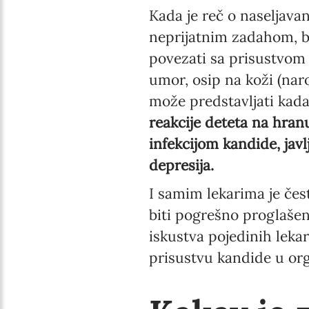
Kada je reč o naseljava
neprijatnim zadahom, b
povezati sa prisustvom 
umor, osip na koži (naro
može predstavljati kada
reakcije deteta na hranu
infekcijom kandide, javl
depresija.
I samim lekarima je č
biti pogrešno proglašen
iskustva pojedinih leka
prisustvu kandide u or