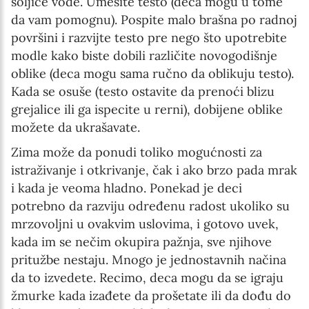
šoljice vode. Umesite testo (deca mogu u tome
da vam pomognu). Pospite malo brašna po radnoj
površini i razvijte testo pre nego što upotrebite
modle kako biste dobili različite novogodišnje
oblike (deca mogu sama ručno da oblikuju testo).
Kada se osuše (testo ostavite da prenoći blizu
grejalice ili ga ispecite u rerni), dobijene oblike
možete da ukrašavate.
Zima može da ponudi toliko mogućnosti za
istraživanje i otkrivanje, čak i ako brzo pada mrak
i kada je veoma hladno. Ponekad je deci
potrebno da razviju određenu radost ukoliko su
mrzovoljni u ovakvim uslovima, i gotovo uvek,
kada im se nečim okupira pažnja, sve njihove
pritužbe nestaju. Mnogo je jednostavnih načina
da to izvedete. Recimo, deca mogu da se igraju
žmurke kada izađete da prošetate ili da dođu do