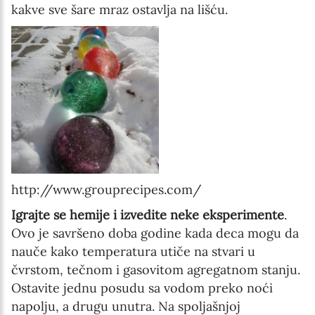
kakve sve šare mraz ostavlja na lišću.
http://www.grouprecipes.com/
Igrajte se hemije i izvedite neke eksperimente
.
Ovo je savršeno doba godine kada deca mogu da
nauče kako temperatura utiče na stvari u
čvrstom, tečnom i gasovitom agregatnom stanju.
Ostavite jednu posudu sa vodom preko noći
napolju, a drugu unutra. Na spoljašnjoj