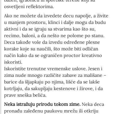
osvetljeni reflektorima.
Ako ne možete da izvedete decu napolje, a živite
u manjem prostoru, klinci i dalje mogu da budu
aktivni i da se igraju sa stvarima kao što su,
recimo, baloni, a da nešto ne polome po stanu.
Deca takođe vole da izvedu određene plesne
korake koje su naučili, što može biti odličan
način kako da se ograničen proctor kreativno
iskoristi.
Iskoristite trenutne vremenske uslove. Jesen i
zima nude mnogo različite zabave za mališane –
barice da šljapkaju po njima, lišće da se lakše
kotrljaju, da sakupljaju kestenove i žirove, i da
prave sneška belića.
Neka istražuju prirodu tokom zime.
Neka deca
pronađu zaleđenu paukovu mrežu ili otkriju