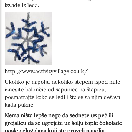
izvade iz leda.
http://www.activityvillage.co.uk/
Ukoliko je napolju nekoliko stepeni ispod nule,
iznesite balončić od sapunice na štapiću,
posmatrajte kako se ledi i šta se sa njim dešava
kada pukne.
Nema ništa lepše nego da sednete uz peć ili
grejalicu da se ugrejete uz šolju tople čokolade
posle celog dana koji ste proveli napolju.