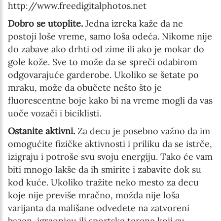
http://www.freedigitalphotos.net
Dobro se utoplite.
Jedna izreka kaže da ne
postoji loše vreme, samo loša odeća. Nikome nije
do zabave ako drhti od zime ili ako je mokar do
gole kože. Sve to može da se spreči odabirom
odgovarajuće garderobe. Ukoliko se šetate po
mraku, može da obučete nešto što je
fluorescentne boje kako bi na vreme mogli da vas
uoče vozači i biciklisti.
Ostanite aktivni.
Za decu je posebno važno da im
omogućite fizičke aktivnosti i priliku da se istrče,
izigraju i potroše svu svoju energiju. Tako će vam
biti mnogo lakše da ih smirite i zabavite dok su
kod kuće. Ukoliko tražite neko mesto za decu
koje nije previše mračno, možda nije loša
varijanta da mališane odvedete na zatvoreni
bazen, igraonicu ili sportske terene koji su