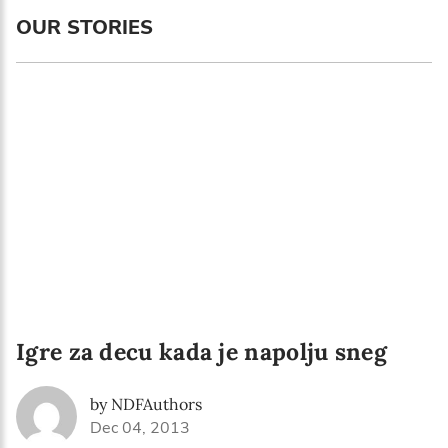
Language preference
OUR STORIES
English
Serbian
Interests
Program updates
The Early Years Blog
Online education
Igre za decu kada je napolju sneg
SUBSCRIBE
by NDFAuthors
I agree with Privacy Policy
Dec 04, 2013