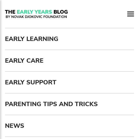
Newsletter preferences
EARLY LEARNING
Email address*
EARLY CARE
Enter your email address
First name*
EARLY SUPPORT
Enter your first name
PARENTING TIPS AND TRICKS
Birthday
NEWS
MM / DD