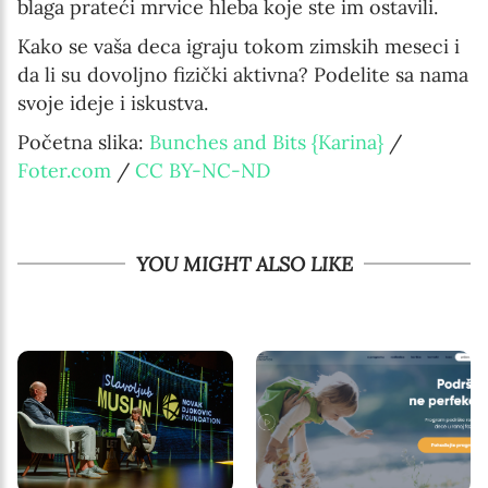
blaga prateći mrvice hleba koje ste im ostavili.
Kako se vaša deca igraju tokom zimskih meseci i
da li su dovoljno fizički aktivna? Podelite sa nama
svoje ideje i iskustva.
Početna slika:
Bunches and Bits {Karina}
/
Foter.com
/
CC BY-NC-ND
YOU MIGHT ALSO LIKE