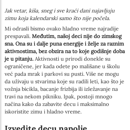
Jak vetar, kiša, sneg i sve kraći dani najavljuju
zimu koja kalendarski samo što nije počela.
Mi odrasli bismo ovako hladno vreme najradije
prespavali.
Međutim, našoj deci nije do zimskog
sna. Ona su i dalje puna energije i želje za raznim
aktivnostima, bez obzira na to koje godišnje doba
je u pitanju.
Aktivnosti u prirodi donekle su
ograničene, jer kada odete po mališane u školu
već pada mrak i parkovi su pusti. Više ne mogu
da uživaju u stvarima koje su radili leti, kao što je
vožnja bicikla, bacanje frizbija ili izležavanje na
travi na nekom pikniku. Ipak, postoji mnogo
načina kako da zabavite decu i maksimalno
iskoristite zimu i hladno vreme.
Izvedite decu napolje