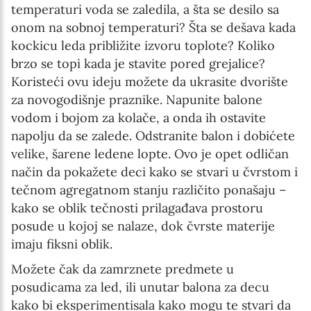
temperaturi voda se zaledila, a šta se desilo sa
onom na sobnoj temperaturi? Šta se dešava kada
kockicu leda približite izvoru toplote? Koliko
brzo se topi kada je stavite pored grejalice?
Koristeći ovu ideju možete da ukrasite dvorište
za novogodišnje praznike. Napunite balone
vodom i bojom za kolače, a onda ih ostavite
napolju da se zalede. Odstranite balon i dobićete
velike, šarene ledene lopte. Ovo je opet odličan
način da pokažete deci kako se stvari u čvrstom i
tečnom agregatnom stanju različito ponašaju –
kako se oblik tečnosti prilagađava prostoru
posude u kojoj se nalaze, dok čvrste materije
imaju fiksni oblik.
Možete čak da zamrznete predmete u
posudicama za led, ili unutar balona za decu
kako bi eksperimentisala kako mogu te stvari da