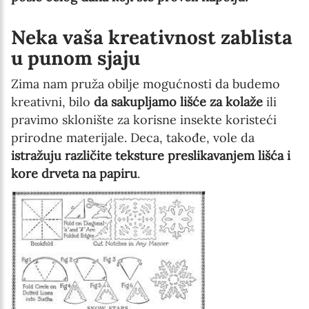
Neka vaša kreativnost zablista
u punom sjaju
Zima nam pruža obilje mogućnosti da budemo
kreativni, bilo
da sakupljamo lišće za kolaže
ili
pravimo sklonište za korisne insekte koristeći
prirodne materijale. Deca, takođe, vole da
istražuju različite teksture preslikavanjem lišća i
kore drveta na papiru
.