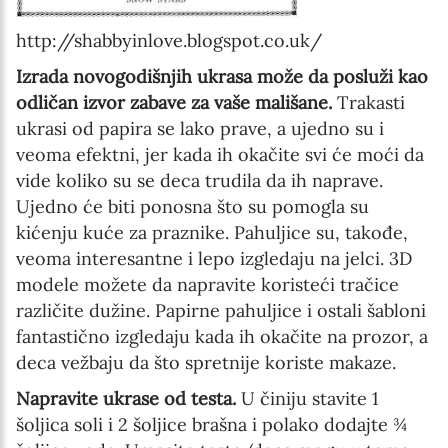
http://shabbyinlove.blogspot.co.uk/
Izrada novogodišnjih ukrasa može da posluži kao
odličan izvor zabave za vaše mališane.
Trakasti
ukrasi od papira se lako prave, a ujedno su i
veoma efektni, jer kada ih okačite svi će moći da
vide koliko su se deca trudila da ih naprave.
Ujedno će biti ponosna što su pomogla su
kićenju kuće za praznike. Pahuljice su, takođe,
veoma interesantne i lepo izgledaju na jelci. 3D
modele možete da napravite koristeći tračice
različite dužine. Papirne pahuljice i ostali šabloni
fantastično izgledaju kada ih okačite na prozor, a
deca vežbaju da što spretnije koriste makaze.
Napravite ukrase od testa.
U činiju stavite 1
šoljica soli i 2 šoljice brašna i polako dodajte ¾