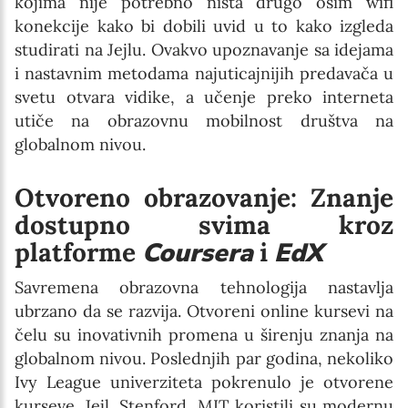
kojima nije potrebno ništa drugo osim wifi
konekcije kako bi dobili uvid u to kako izgleda
studirati na Jejlu. Ovakvo upoznavanje sa idejama
i nastavnim metodama najuticajnijih predavača u
svetu otvara vidike, a učenje preko interneta
utiče na obrazovnu mobilnost društva na
globalnom nivou.
Otvoreno obrazovanje: Znanje
dostupno svima kroz
platforme
Coursera
i
EdX
Savremena obrazovna tehnologija nastavlja
ubrzano da se razvija. Otvoreni online kursevi na
čelu su inovativnih promena u širenju znanja na
globalnom nivou. Poslednjih par godina, nekoliko
Ivy League univerziteta pokrenulo je otvorene
kurseve. Jejl, Stenford, MIT koristili su modernu