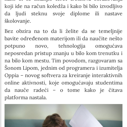
koji ide na račun koledža i kako bi bilo izvodljivo
da ljudi steknu svoje diplome ili nastave
školovanje.
Bez obzira na to da li želite da se temeljnije
bavite određenom materijom ili da naučite nešto
potpuno novo, tehnologija omogućava
neposredan pristup znanju u bilo kom trenutku i
na bilo kom mestu. Tim povodom, razgovaram sa
Šonom Lipom, jednim od programera i izumitelja
Oppia – novog softvera za kreiranje interaktivnih
online aktivnosti, koje omogućavaju studentima
da nauče radeći – o tome kako je čitava
platforma nastala.