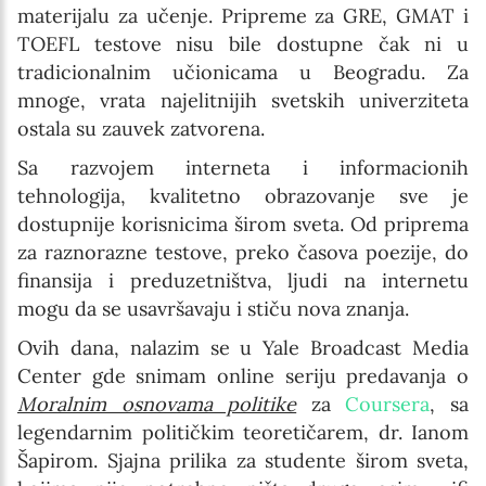
materijalu za učenje. Pripreme za GRE, GMAT i
TOEFL testove nisu bile dostupne čak ni u
tradicionalnim učionicama u Beogradu. Za
mnoge, vrata najelitnijih svetskih univerziteta
ostala su zauvek zatvorena.
Sa razvojem interneta i informacionih
tehnologija, kvalitetno obrazovanje sve je
dostupnije korisnicima širom sveta. Od priprema
za raznorazne testove, preko časova poezije, do
finansija i preduzetništva, ljudi na internetu
mogu da se usavršavaju i stiču nova znanja.
Ovih dana, nalazim se u Yale Broadcast Media
Center gde snimam online seriju predavanja o
Moralnim osnovama politike
za
Coursera
, sa
legendarnim političkim teoretičarem, dr. Ianom
Šapirom. Sjajna prilika za studente širom sveta,