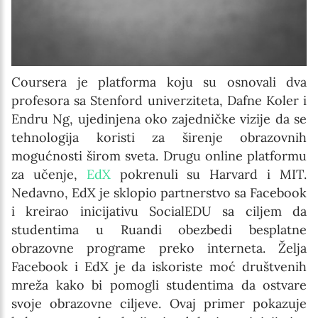
Coursera je platforma koju su osnovali dva
profesora sa Stenford univerziteta, Dafne Koler i
Endru Ng, ujedinjena oko zajedničke vizije da se
tehnologija koristi za širenje obrazovnih
mogućnosti širom sveta. Drugu online platformu
za učenje,
EdX
pokrenuli su Harvard i MIT.
Nedavno, EdX je sklopio partnerstvo sa Facebook
i kreirao inicijativu SocialEDU sa ciljem da
studentima u Ruandi obezbedi besplatne
obrazovne programe preko interneta. Želja
Facebook i EdX je da iskoriste moć društvenih
mreža kako bi pomogli studentima da ostvare
svoje obrazovne ciljeve. Ovaj primer pokazuje