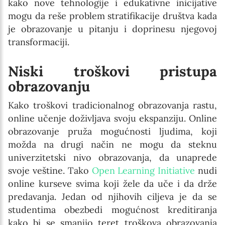
kako nove tehnologije i edukativne inicijative
mogu da reše problem stratifikacije društva kada
je obrazovanje u pitanju i doprinesu njegovoj
transformaciji.
Niski troškovi pristupa
obrazovanju
Kako troškovi tradicionalnog obrazovanja rastu,
online učenje doživljava svoju ekspanziju. Online
obrazovanje pruža mogućnosti ljudima, koji
možda na drugi način ne mogu da steknu
univerzitetski nivo obrazovanja, da unaprede
svoje veštine. Tako
Open Learning Initiative
nudi
online kurseve svima koji žele da uče i da drže
predavanja. Jedan od njihovih ciljeva je da se
studentima obezbedi mogućnost kreditiranja
kako bi se smanjio teret troškova obrazovanja