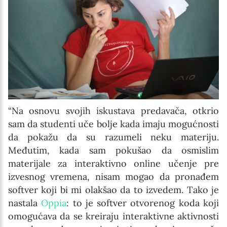
“Na osnovu svojih iskustava predavača, otkrio
sam da studenti uče bolje kada imaju mogućnosti
da pokažu da su razumeli neku materiju.
Međutim, kada sam pokušao da osmislim
materijale za interaktivno online učenje pre
izvesnog vremena, nisam mogao da pronađem
softver koji bi mi olakšao da to izvedem. Tako je
nastala
Oppia
: to je softver otvorenog koda koji
omogućava da se kreiraju interaktivne aktivnosti