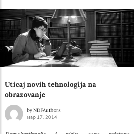
Language preference
English
Serbian
Interests
Program updates
The Early Years Blog
Online education
Uticaj novih tehnologija na
obrazovanje
SUBSCRIBE
by NDFAuthors
мар 17, 2014
I agree with Privacy Policy