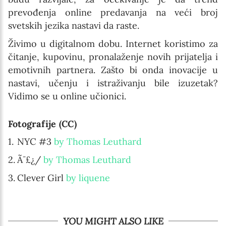
prevođenja online predavanja na veći broj
svetskih jezika nastavi da raste.
Živimo u digitalnom dobu. Internet koristimo za
čitanje, kupovinu, pronalaženje novih prijatelja i
emotivnih partnera. Zašto bi onda inovacije u
nastavi, učenju i istraživanju bile izuzetak?
Vidimo se u online učionici.
Fotografije (CC)
NYC #3
by Thomas Leuthard
Ã¯£¿/
by Thomas Leuthard
Clever Girl
by liquene
YOU MIGHT ALSO LIKE