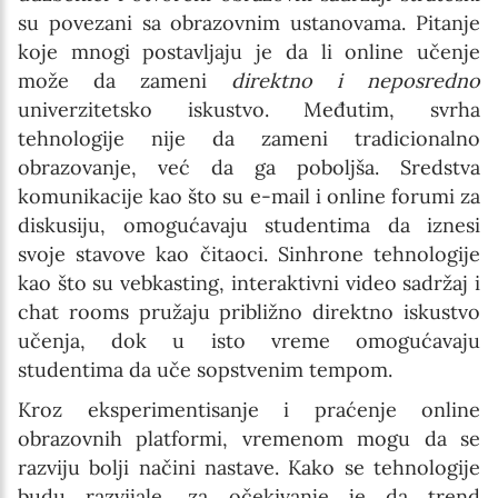
su povezani sa obrazovnim ustanovama. Pitanje
koje mnogi postavljaju je da li online učenje
može da zameni
direktno i neposredno
univerzitetsko iskustvo. Međutim, svrha
tehnologije nije da zameni tradicionalno
obrazovanje, već da ga poboljša. Sredstva
komunikacije kao što su e-mail i online forumi za
diskusiju, omogućavaju studentima da iznesi
svoje stavove kao čitaoci. Sinhrone tehnologije
kao što su vebkasting, interaktivni video sadržaj i
chat rooms pružaju približno direktno iskustvo
učenja, dok u isto vreme omogućavaju
studentima da uče sopstvenim tempom.
Kroz eksperimentisanje i praćenje online
obrazovnih platformi, vremenom mogu da se
razviju bolji načini nastave. Kako se tehnologije
budu razvijale, za očekivanje je da trend