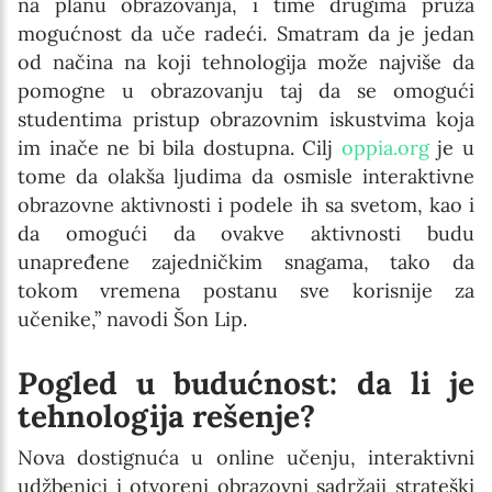
na planu obrazovanja, i time drugima pruža
mogućnost da uče radeći. Smatram da je jedan
od načina na koji tehnologija može najviše da
pomogne u obrazovanju taj da se omogući
studentima pristup obrazovnim iskustvima koja
im inače ne bi bila dostupna. Cilj
oppia.org
je u
tome da olakša ljudima da osmisle interaktivne
obrazovne aktivnosti i podele ih sa svetom, kao i
da omogući da ovakve aktivnosti budu
unapređene zajedničkim snagama, tako da
tokom vremena postanu sve korisnije za
učenike,” navodi Šon Lip.
Pogled u budućnost: da li je
tehnologija rešenje?
Nova dostignuća u online učenju, interaktivni
udžbenici i otvoreni obrazovni sadržaji strateški