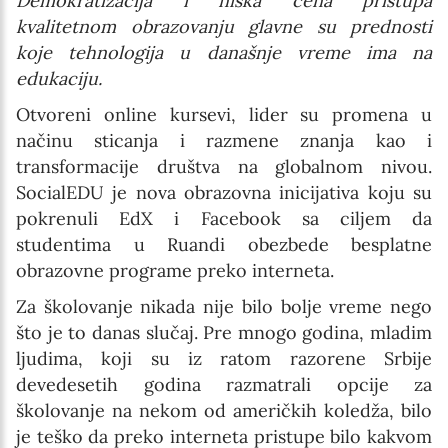
Demokratizacija i niska cena pristupa
kvalitetnom obrazovanju glavne su prednosti
koje tehnologija u današnje vreme ima na
edukaciju.
Otvoreni online kursevi, lider su promena u
načinu sticanja i razmene znanja kao i
transformacije društva na globalnom nivou.
SocialEDU je nova obrazovna inicijativa koju su
pokrenuli EdX i Facebook sa ciljem da
studentima u Ruandi obezbede besplatne
obrazovne programe preko interneta.
Za školovanje nikada nije bilo bolje vreme nego
što je to danas slučaj. Pre mnogo godina, mladim
ljudima, koji su iz ratom razorene Srbije
devedesetih godina razmatrali opcije za
školovanje na nekom od američkih koledža, bilo
je teško da preko interneta pristupe bilo kakvom