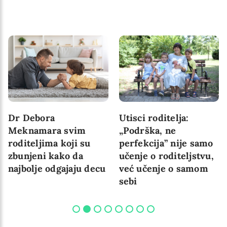
Dr Debora
Utisci roditelja:
Meknamara svim
„Podrška, ne
roditeljima koji su
perfekcija” nije samo
zbunjeni kako da
učenje o roditeljstvu,
najbolje odgajaju decu
već učenje o samom
sebi