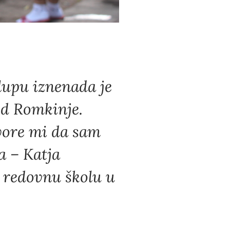
lupu iznenada je
ed Romkinje.
vore mi da sam
a – Katja
 redovnu školu u