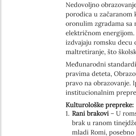
Nedovoljno obrazovanje
porodica u začaranom k
oronulim zgradama sa n
električnom energijom. 
izdvajaju romsku decu o
maltretiranje, što škol
Međunarodni standardi 
pravima deteta, Obrazova
pravo na obrazovanje. I
institucionalnim prepr
Kulturološke prepreke:
Rani brakovi
– U romsk
brak u ranom tinejdž
mladi Romi, posebno ž