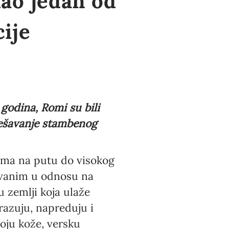
ao jedan od
ije
 godina, Romi su bili
 rešavanje stambenog
ama na putu do visokog
govanim u odnosu na
 zemlji koja ulaže
razuju, napreduju i
boju kože, versku