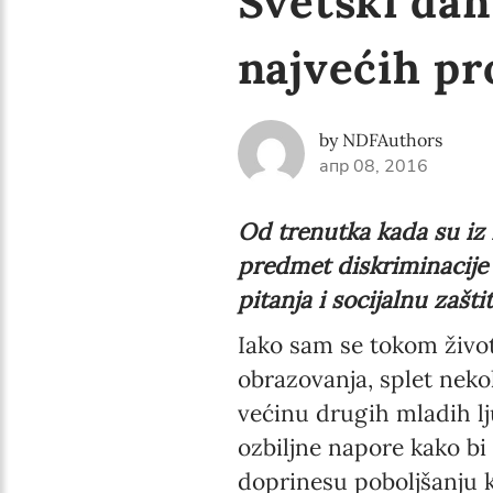
Svetski dan
najvećih p
by NDFAuthors
апр 08, 2016
Od trenutka kada su iz I
predmet diskriminacije 
pitanja i socijalnu zašti
Iako sam se tokom živo
obrazovanja, splet neko
većinu drugih mladih lj
ozbiljne napore kako bi
doprinesu poboljšanju k