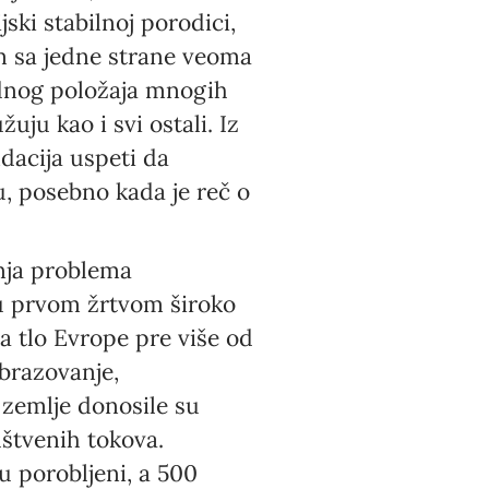
ski stabilnoj porodici,
am sa jedne strane veoma
dnog položaja mnogih
uju kao i svi ostali. Iz
dacija uspeti da
u, posebno kada je reč o
anja problema
u prvom žrtvom široko
na tlo Evrope pre više od
obrazovanje,
 zemlje donosile su
uštvenih tokova.
u porobljeni, a 500