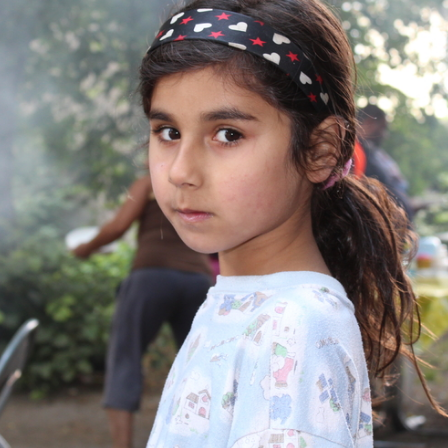
Language preference
English
Serbian
Interests
Program updates
The Early Years Blog
Online education
SUBSCRIBE
I agree with Privacy Policy