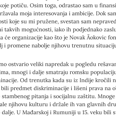
koje potiču. Osim toga, odrastao sam u finansij
ržavala moja interesovanja i ambicije. Dok s
sti koje su mi pružene, svestan sam neprave
eni takvih mogućnosti, iako ih podjednako zasluž
a će organizacije kao što je Novak Ãokovic fon
lj i promene nabolje njihovu trenutnu situacij
imo ostvario veliki napredak u pogledu rešav
ima, mnogi i dalje smatraju romsku populacij
nacije. Od trenutka kada su iz Indije kročili 
bili predmet diskriminacije i lišeni prava na 
e stambenog pitanja i socijalnu zaštitu. Mnoge
ale njihovu kulturu i držale ih van glavnih dr
dalje. U Mađarskoj i Rumuniji u 15. veku bili s