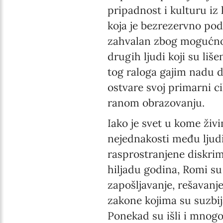
pripadnost i kulturu iz 
koja je bezrezervno pod
zahvalan zbog mogućno
drugih ljudi koji su liš
tog raloga gajim nadu d
ostvare svoj primarni ci
ranom obrazovanju.
Iako je svet u kome živ
nejednakosti među ljud
rasprostranjene diskrimi
hiljadu godina, Romi su 
zapošljavanje, rešavanj
zakone kojima su suzbij
Ponekad su išli i mnogo 