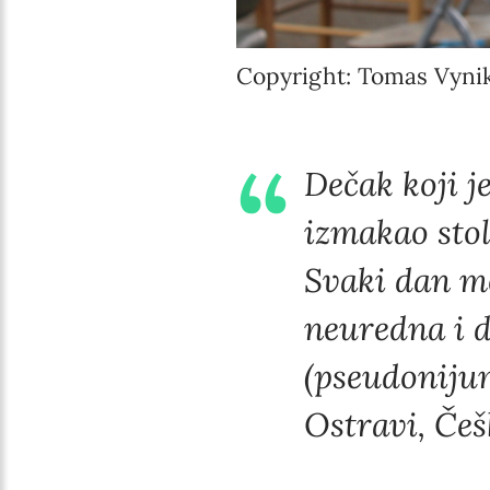
Copyright: Tomas Vynik
Dečak koji j
izmakao stol
Svaki dan m
neuredna i d
(pseudoniju
Ostravi, Češ