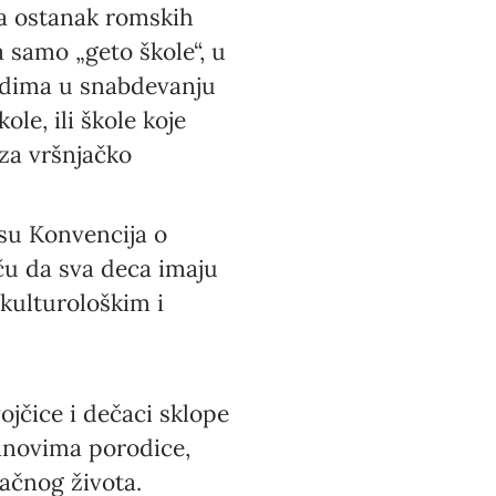
a ostanak romskih
samo „geto škole“, u
idima u snabdevanju
le, ili škole koje
za vršnjačko
su Konvencija o
iču da sva deca imaju
kulturološkim i
ojčice i dečaci sklope
anovima porodice,
ačnog života.