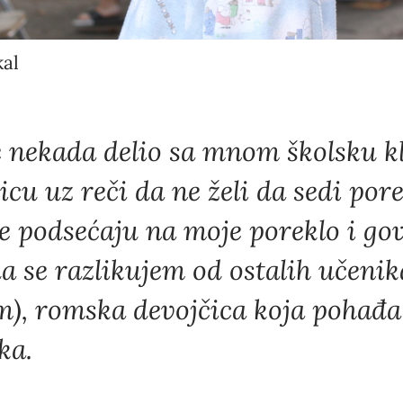
al
e nekada delio sa mnom školsku k
icu uz reči da ne želi da sedi por
e podsećaju na moje poreklo i go
a se razlikujem od ostalih učenik
m), romska devojčica koja pohađa
ka.