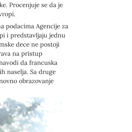
ke. Procenjuje se da je
vropi.
a podacima Agencije za
i i predstavljaju jednu
mske dece ne postoji
rava na pristup
 navodi da francuska
ih naselja. Sa druge
osnovno obrazovanje