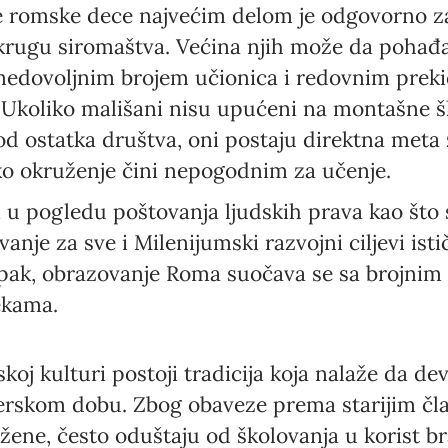
 romske dece najvećim delom je odgovorno z
rugu siromaštva. Većina njih može da pohađa 
edovoljnim brojem učionica i redovnim prek
Ukoliko mališani nisu upućeni na montašne ško
d ostatka društva, oni postaju direktna meta 
sko okruženje čini nepogodnim za učenje.
u pogledu poštovanja ljudskih prava kao što 
nje za sve i Milenijumski razvojni ciljevi ist
pak, obrazovanje Roma suočava se sa brojnim 
ekama.
oj kulturi postoji tradicija koja nalaže da dev
erskom dobu. Zbog obaveze prema starijim čl
ene, često oduštaju od školovanja u korist br