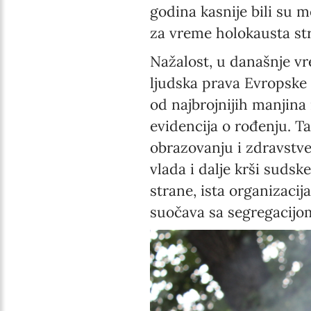
godina kasnije bili su m
za vreme holokausta str
Nažalost, u današnje vr
ljudska prava Evropske 
od najbrojnijih manjin
evidencija o rođenju. T
obrazovanju i zdravstve
vlada i dalje krši sudsk
strane, ista organizaci
suočava sa segregacijom