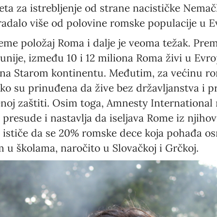
eta za istrebljenje od strane nacističke Nemač
adalo više od polovine romske populacije u E
eme položaj Roma i dalje je veoma težak.
Prem
Newsletter preferences
unije, između 10 i 12 miliona Roma živi u Evrop
a na Starom kontinentu. Međutim, za većinu ro
ako su prinuđena da žive bez državljanstva i p
Email address*
noj zaštiti. Osim toga, Amnesty International
e presude i nastavlja da iseljava Rome iz njihov
Enter your email address
ja ističe da se 20% romske dece koja pohađa 
First name*
 u školama, naročito u Slovačkoj i Grčkoj.
Enter your first name
Birthday
MM / DD