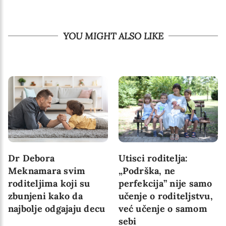
YOU MIGHT ALSO LIKE
Dr Debora
Utisci roditelja:
Meknamara svim
„Podrška, ne
roditeljima koji su
perfekcija” nije samo
zbunjeni kako da
učenje o roditeljstvu,
najbolje odgajaju decu
već učenje o samom
sebi