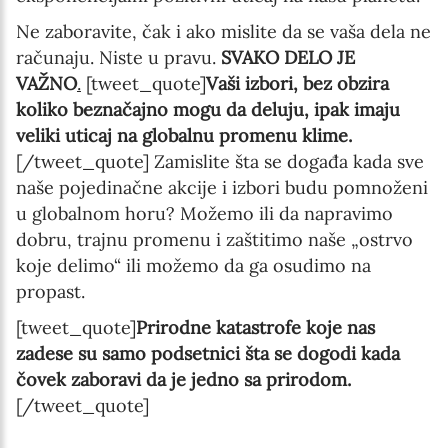
Ne zaboravite, čak i ako mislite da se vaša dela ne
računaju. Niste u pravu.
SVAKO DELO JE
VAŽNO
.
[tweet_quote]
Vaši izbori, bez obzira
koliko beznačajno mogu da deluju, ipak imaju
veliki uticaj na globalnu promenu klime.
[/tweet_quote] Zamislite šta se događa kada sve
naše pojedinačne akcije i izbori budu pomnoženi
u globalnom horu? Možemo ili da napravimo
dobru, trajnu promenu i zaštitimo naše „ostrvo
koje delimo“ ili možemo da ga osudimo na
propast.
[tweet_quote]
Prirodne katastrofe koje nas
zadese su samo podsetnici šta se dogodi kada
čovek zaboravi da je jedno sa prirodom.
[/tweet_quote]