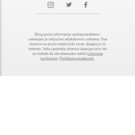
Blog pruža informacije opšteg karaktera i
namenjen je isključivo edukativnim svrhama. Ova
stranica ne pruža medicinski savet, dijagnozu ili
tretman. Vaša upotreba stranice ukazuje na to da
se slažete da ste obavezani našim
Uslovima
korišćenja
i
Politikom privatnosti.