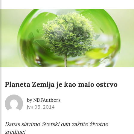
Newsletter preferences
Email address*
Enter your email address
First name*
Planeta Zemlja je kao malo ostrvo
Enter your first name
by NDFAuthors
Birthday
јун 05, 2014
MM / DD
Danas slavimo Svetski dan zaštite životne
sredine!