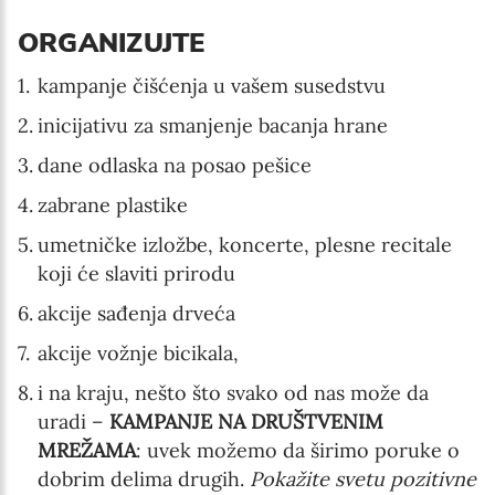
ORGANIZUJTE
kampanje čišćenja u vašem susedstvu
inicijativu za smanjenje bacanja hrane
dane odlaska na posao pešice
zabrane plastike
umetničke izložbe, koncerte, plesne recitale
koji će slaviti prirodu
akcije sađenja drveća
akcije vožnje bicikala,
i na kraju, nešto što svako od nas može da
uradi –
KAMPANJE NA DRUŠTVENIM
MREŽAMA
: uvek možemo da širimo poruke o
dobrim delima drugih.
Pokažite svetu pozitivne