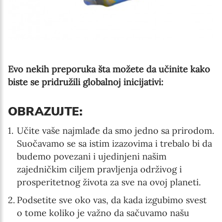
Evo nekih preporuka šta možete da učinite kako
biste se pridružili globalnoj inicijativi:
OBRAZUJTE:
Učite vaše najmlađe da smo jedno sa prirodom.
Suočavamo se sa istim izazovima i trebalo bi da
budemo povezani i ujedinjeni našim
zajedničkim ciljem pravljenja održivog i
prosperitetnog života za sve na ovoj planeti.
Podsetite sve oko vas, da kada izgubimo svest
o tome koliko je važno da sačuvamo našu