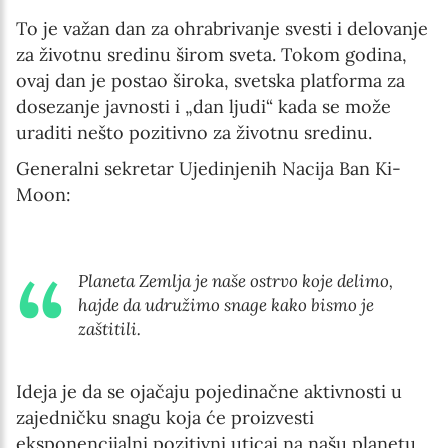
Language preference
To je važan dan za ohrabrivanje svesti i delovanje
English
za životnu sredinu širom sveta. Tokom godina,
Serbian
ovaj dan je postao široka, svetska platforma za
dosezanje javnosti i „dan ljudi“ kada se može
Interests
uraditi nešto pozitivno za životnu sredinu.
Program updates
Generalni sekretar Ujedinjenih Nacija Ban Ki-
Moon:
The Early Years Blog
Online education
Planeta Zemlja je naše ostrvo koje delimo,
hajde da udružimo snage kako bismo je
zaštitili.
SUBSCRIBE
Ideja je da se ojačaju pojedinačne aktivnosti u
I agree with Privacy Policy
zajedničku snagu koja će proizvesti
eksponencijalni pozitivni uticaj na našu planetu.