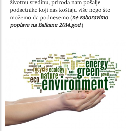
životnu sredinu, priroda nam pošalje
podsetnike koji nas koštaju više nego što
možemo da podnesemo (
ne zaboravimo
poplave na Balkanu 2014.god
.)