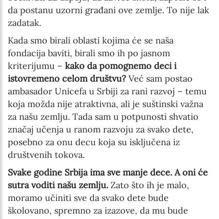
da postanu uzorni građani ove zemlje. To nije lak
zadatak.
Kada smo birali oblasti kojima će se naša
fondacija baviti, birali smo ih po jasnom
kriterijumu –
kako da pomognemo deci i
istovremeno celom društvu?
Već sam postao
ambasador Unicefa u Srbiji za rani razvoj – temu
koja možda nije atraktivna, ali je suštinski važna
za našu zemlju. Tada sam u potpunosti shvatio
značaj učenja u ranom razvoju za svako dete,
posebno za onu decu koja su isključena iz
društvenih tokova.
Svake godine Srbija ima sve manje dece. A oni će
sutra voditi našu zemlju.
Zato što ih je malo,
moramo učiniti sve da svako dete bude
školovano, spremno za izazove, da mu bude