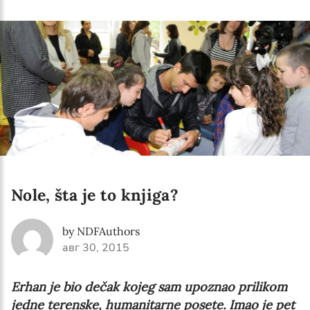
Language preference
English
Serbian
Interests
Program updates
The Early Years Blog
Online education
Nole, šta je to knjiga?
by NDFAuthors
авг 30, 2015
SUBSCRIBE
Erhan je bio dečak kojeg sam upoznao prilikom
I agree with Privacy Policy
jedne terenske, humanitarne posete. Imao je pet