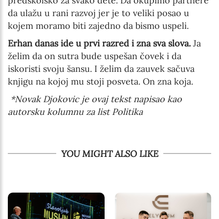
predškolsko za svako dete. Da okupimo partnere
da ulažu u rani razvoj jer je to veliki posao u
kojem moramo biti zajedno da bismo uspeli.
Erhan danas ide u prvi razred i zna sva slova.
Ja
želim da on sutra bude uspešan čovek i da
iskoristi svoju šansu. I želim da zauvek sačuva
knjigu na kojoj mu stoji posveta. On zna koja.
*Novak Djokovic je ovaj tekst napisao kao
autorsku kolumnu za list Politika
YOU MIGHT ALSO LIKE