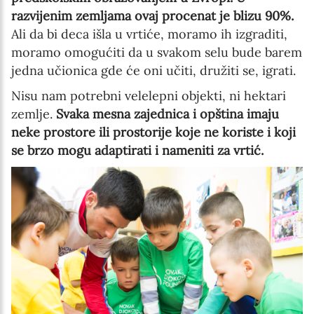
razvijenim zemljama ovaj procenat je blizu 90%.
Ali da bi deca išla u vrtiće, moramo ih izgraditi,
moramo omogućiti da u svakom selu bude barem
jedna učionica gde će oni učiti, družiti se, igrati.
Nisu nam potrebni velelepni objekti, ni hektari
zemlje.
Svaka mesna zajednica i opština imaju
neke prostore ili prostorije koje ne koriste i koji
se brzo mogu adaptirati i nameniti za vrtić.