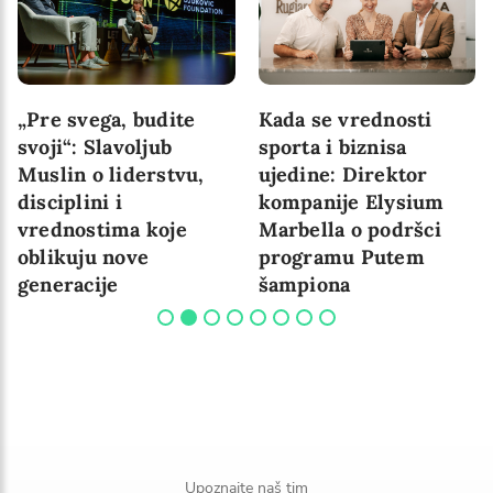
„Pre svega, budite
Kada se vrednosti
svoji“: Slavoljub
sporta i biznisa
Muslin o liderstvu,
ujedine: Direktor
disciplini i
kompanije Elysium
vrednostima koje
Marbella o podršci
oblikuju nove
programu Putem
generacije
šampiona
Upoznajte naš tim