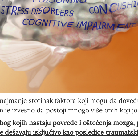
najmanje stotinak faktora koji mogu da dove
je izvesno da postoji mnogo više onih koji još
zbog kojih nastaju povrede i oštećenja mozga,
e dešavaju isključivo kao posledice traumatsk