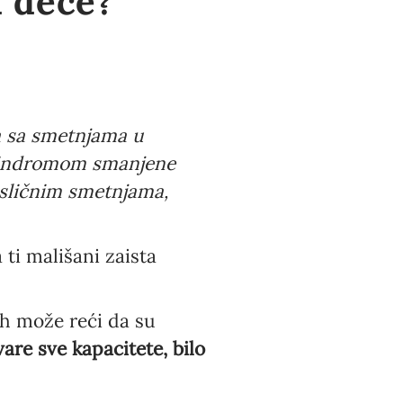
 dece?
a sa smetnjama u
sindromom smanjene
 sličnim smetnjama,
 ti mališani zaista
jih može reći da su
are sve kapacitete, bilo