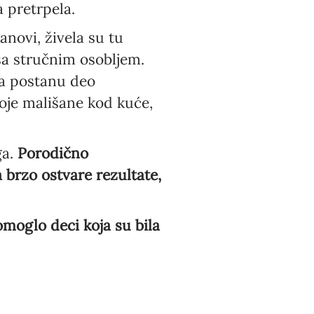
 pretrpela.
anovi, živela su tu
sa stručnim osobljem.
da postanu deo
oje mališane kod kuće,
ga.
Porodično
brzo ostvare rezultate,
moglo deci koja su bila