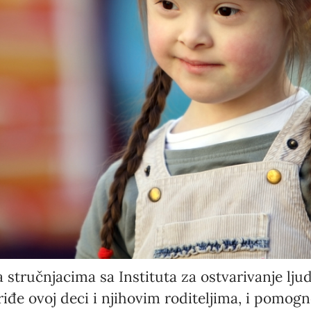
Newsletter preferences
Email address*
Enter your email address
First name*
Enter your first name
stručnjacima sa Instituta za ostvarivanje ljud
Birthday
iđe ovoj deci i njihovim roditeljima, i pomogn
MM / DD