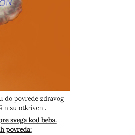
du do povrede zdravog
 nisu otkriveni.
 pre svega kod beba.
ih povreda: