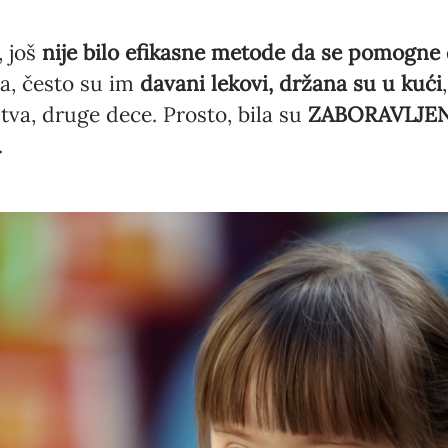
, još
nije bilo efikasne metode da se pomogne
a, često su im
davani lekovi, držana su u kući
tva, druge dece. Prosto, bila su
ZABORAVLJE
.