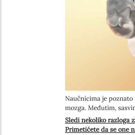
Naučnicima je poznato 
mozga. Međutim, sasvim 
Sledi nekoliko razloga 
Primetićete da se one n