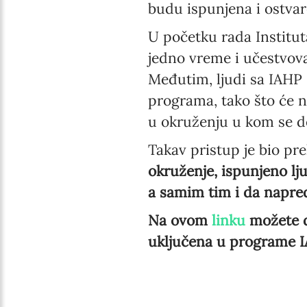
budu ispunjena i ostvar
U početku rada Instituta
jedno vreme i učestvov
Međutim, ljudi sa IAHP 
programa, tako što će n
u okruženju u kom se de
Takav pristup je bio p
okruženje, ispunjeno lj
a samim tim i da napre
Na ovom
linku
možete d
uključena u programe I