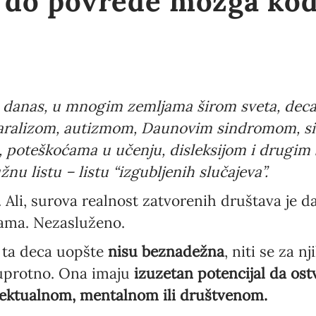
i do povrede mozga kod
t i danas, u mnogim zemljama širom sveta, dec
paralizom, autizmom, Daunovim sindromom, 
i, poteškoćama u učenju, disleksijom i drugim
nu listu – listu “izgubljenih slučajeva”.
 Ali, surova realnost zatvorenih društava je da
ama. Nezasluženo.
a ta deca uopšte
nisu beznadežna
, niti se za n
suprotno. Ona imaju
izuzetan potencijal da ostv
elektualnom, mentalnom ili društvenom.