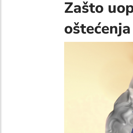
Zašto uop
oštećenj