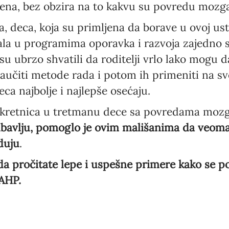
ena, bez obzira na to kakvu su povredu mozga
, deca, koja su primljena da borave u ovoj ust
Language preference
ala u programima oporavka i razvoja zajedno 
English
su ubrzo shvatili da roditelji vrlo lako mogu 
Serbian
aučiti metode rada i potom ih primeniti na sv
ca najbolje i najlepše osećaju.
Interests
Program updates
rekretnica u tretmanu dece sa povredama moz
ubavlju, pomoglo je ovim mališanima da veoma 
The Early Years Blog
duju
.
Online education
a pročitate lepe i uspešne primere kako se po
AHP.
SUBSCRIBE
I agree with Privacy Policy