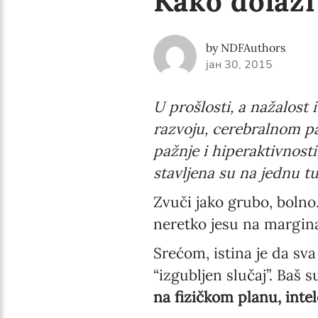
Kako dolaz
by NDFAuthors
јан 30, 2015
U prošlosti, a nažalos
razvoju, cerebralnom 
pažnje i hiperaktivnost
stavljena su na jednu tuž
Zvuči jako grubo, bolno.
neretko jesu na margin
Srećom, istina je da sv
“izgubljen slučaj”. Baš 
na fizičkom planu, int