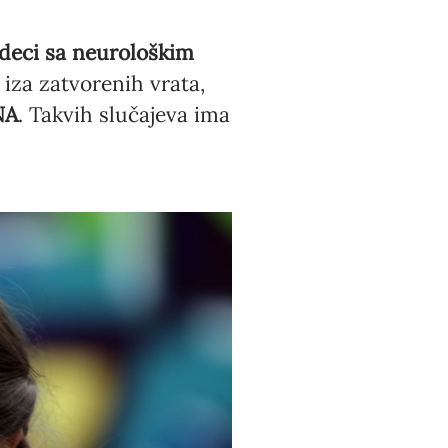
 deci sa neurološkim
, iza zatvorenih vrata,
NA
. Takvih slučajeva ima