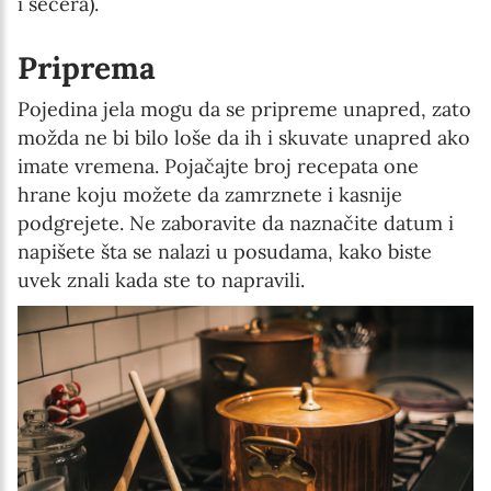
i šećera).
Priprema
Pojedina jela mogu da se pripreme unapred, zato
možda ne bi bilo loše da ih i skuvate unapred ako
imate vremena. Pojačajte broj recepata one
hrane koju možete da zamrznete i kasnije
podgrejete. Ne zaboravite da naznačite datum i
napišete šta se nalazi u posudama, kako biste
uvek znali kada ste to napravili.