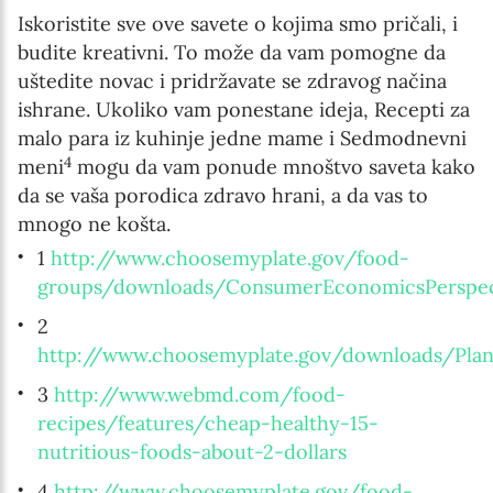
Iskoristite sve ove savete o kojima smo pričali, i
budite kreativni. To može da vam pomogne da
uštedite novac i pridržavate se zdravog načina
ishrane. Ukoliko vam ponestane ideja, Recepti za
malo para iz kuhinje jedne mame i Sedmodnevni
4
meni
mogu da vam ponude mnoštvo saveta kako
da se vaša porodica zdravo hrani, a da vas to
mnogo ne košta.
1
http://www.choosemyplate.gov/food-
groups/downloads/ConsumerEconomicsPerspect
2
http://www.choosemyplate.gov/downloads/Plan
3
http://www.webmd.com/food-
recipes/features/cheap-healthy-15-
nutritious-foods-about-2-dollars
4
http://www.choosemyplate.gov/food-