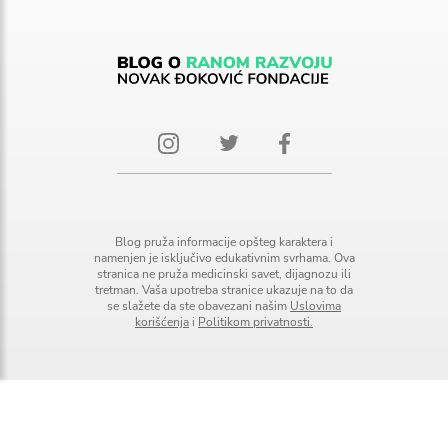
Blog pruža informacije opšteg karaktera i
namenjen je isključivo edukativnim svrhama. Ova
stranica ne pruža medicinski savet, dijagnozu ili
tretman. Vaša upotreba stranice ukazuje na to da
se slažete da ste obavezani našim
Uslovima
korišćenja
i
Politikom privatnosti.