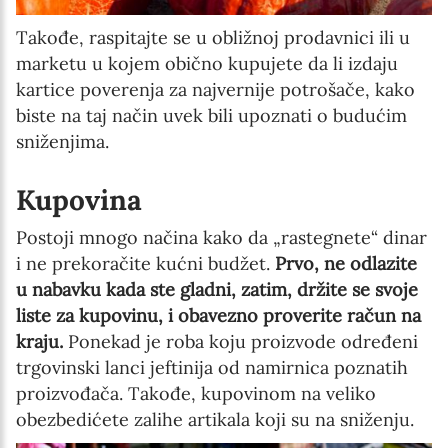
Takođe, raspitajte se u obližnoj prodavnici ili u
marketu u kojem obično kupujete da li izdaju
kartice poverenja za najvernije potrošače, kako
biste na taj način uvek bili upoznati o budućim
sniženjima.
Kupovina
Postoji mnogo načina kako da „rastegnete“ dinar
i ne prekoračite kućni budžet.
Prvo, ne odlazite
u nabavku kada ste gladni, zatim, držite se svoje
liste za kupovinu, i obavezno proverite račun na
kraju.
Ponekad je roba koju proizvode određeni
trgovinski lanci jeftinija od namirnica poznatih
proizvođača. Takođe, kupovinom na veliko
obezbedićete zalihe artikala koji su na sniženju.