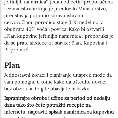
jeftinijih namirnica“, jedan od četiri preporučena
režima ishrane koje je predložilo Ministarstvo,
predstavlja potpuno zdravu ishranu,
Newsletter preferences
četvoročlanu porodicu staje $175 nedeljno, a
obuhvata 40% voća i povrća. Kako bi ostvarili
„Plan kupovine jeftinijih namirnica“, preporuka je
Email address*
da se prate sledeće tri stavke: Plan, Kupovina i
Enter your email address
2
Priprema.
Plan
First name*
Jednostavni koraci i planiranje unapred može da
Enter your first name
vam pomogne u tome kako da uštedite novac,
bez obzira na to gde obavljate nabavku.
Birthday
Ispranirajte obroke i užine za period od nedelju
MM / DD
dana tako što ćete potražiti recepte na
internetu, napraviti spisak namirnica za kupovinu