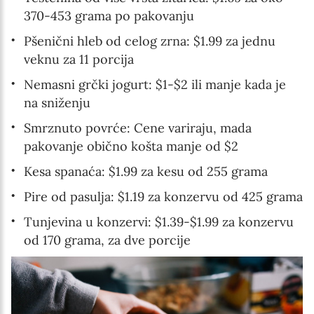
370-453 grama po pakovanju
Pšenični hleb od celog zrna: $1.99 za jednu
veknu za 11 porcija
Nemasni grčki jogurt: $1-$2 ili manje kada je
na sniženju
Smrznuto povrće: Cene variraju, mada
pakovanje obično košta manje od $2
Kesa spanaća: $1.99 za kesu od 255 grama
Pire od pasulja: $1.19 za konzervu od 425 grama
Tunjevina u konzervi: $1.39-$1.99 za konzervu
od 170 grama, za dve porcije