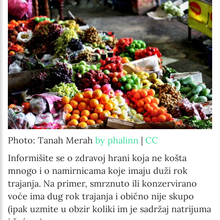
Photo: Tanah Merah
by phalinn
|
CC
Informišite se o zdravoj hrani koja ne košta
mnogo i o namirnicama koje imaju duži rok
trajanja. Na primer, smrznuto ili konzervirano
voće ima dug rok trajanja i obično nije skupo
(ipak uzmite u obzir koliki im je sadržaj natrijuma