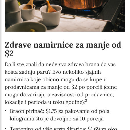
Zdrave namirnice za manje od
$2
Da li ste znali da neće sva zdrava hrana da vas
košta zadnju paru? Evo nekoliko sjajnih
namirnica koje obično mogu da se kupe u
prodavnicama za manje od $2 po porciji (cene
mogu da variraju u zavisnosti od prodavnice,
3
lokacije i perioda u toku godine):
Braon pirinač: $1.75 za pakovanje od pola
kilograma što je dovoljno za 10 porcija
Testenina od više vrsta žitarica: $1.69 za oko