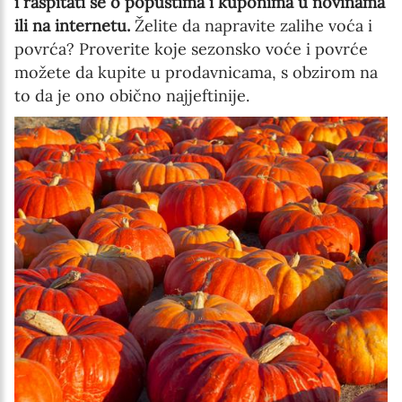
Language preference
i raspitati se o popustima i kuponima u novinama
ili na internetu.
Želite da napravite zalihe voća i
English
povrća? Proverite koje sezonsko voće i povrće
Serbian
možete da kupite u prodavnicama, s obzirom na
to da je ono obično najjeftinije.
Interests
Program updates
The Early Years Blog
Online education
SUBSCRIBE
I agree with Privacy Policy