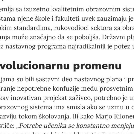
emlja sa izuzetno kvalitetnim obrazovnim sis
ama njene škole i fakulteti uvek zauzimaju j
sokim standardima, rukovodioci sektora za obr
anja može značajno da se poboljša. Državni pl
iz nastavnog programa najradikalniji je potez
evolucionarnu promenu
jama su bili sastavni deo nastavnog plana i p
varanje nepotrebne konfuzije među prosvetnim
akav inovativan projekat zaživeo, potrebno je u
brazovnog sistema ima smisla ako se uzmu u ob
azviju tokom školovanja. Ili kako Marjo Kilonen
stiče:
„Potrebe učenika se konstantno menjaju