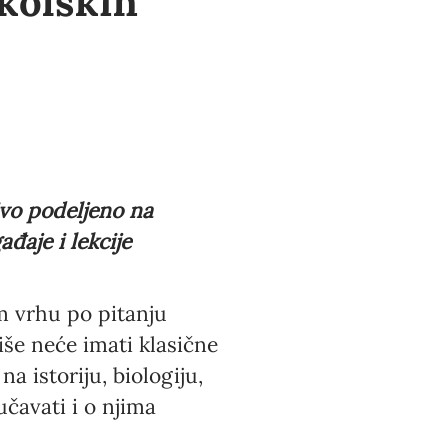
kolskih
ivo podeljeno na
đaje i lekcije
 vrhu po pitanju
iše neće imati klasične
a istoriju, biologiju,
učavati i o njima