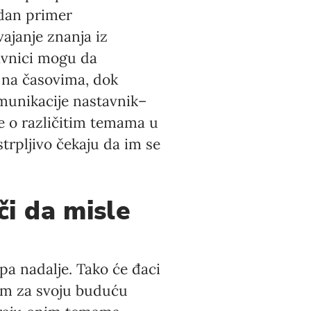
edan primer
ajanje znanja iz
tavnici mogu da
 na časovima, dok
munikacije nastavnik–
je o različitim temama u
trpljivo čekaju da im se
či da misle
pa nadalje. Tako će đaci
nim za svoju buduću