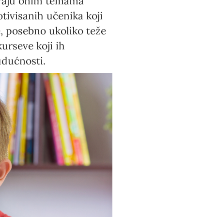
maraju onim temama
ivisanih učenika koji
e, posebno ukoliko teže
urseve koji ih
budućnosti.