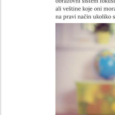
obrazovni sistem fokusi
ali veštine koje oni mor
na pravi način ukoliko s