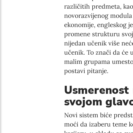
različitih predmeta, kao
novorazvijenog modula n
ekonomije, engleskog je
promene strukturu svoj
nijedan učenik više ne
učenik. To znači da će 
malim grupama umesto da
postavi pitanje.
Usmerenost n
svojom glav
Novi sistem biće predst
moći da izaberu teme k