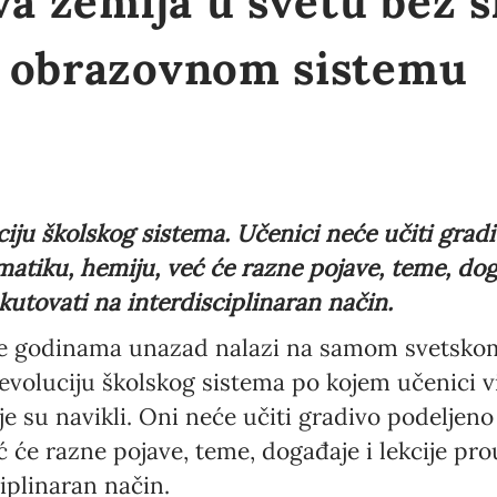
va zemlja u svetu bez š
 obrazovnom sistemu
uciju školskog sistema. Učenici neće učiti grad
ematiku, hemiju, već će razne pojave, teme, doga
kutovati na interdisciplinaran način.
se godinama unazad nalazi na samom svetskom
revoluciju školskog sistema po kojem učenici v
 su navikli. Oni neće učiti gradivo podeljeno n
 će razne pojave, teme, događaje i lekcije pro
iplinaran način.