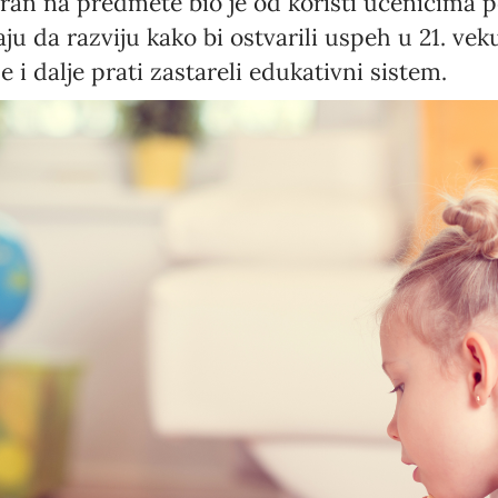
ran na predmete bio je od koristi učenicima 
aju da razviju kako bi ostvarili uspeh u 21. ve
e i dalje prati zastareli edukativni sistem.
Newsletter preferences
Email address*
Enter your email address
First name*
Enter your first name
Birthday
MM / DD