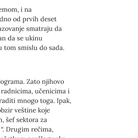
temom, i na
edno od prvih deset
azovanje smatraju da
an da se ukinu
 u tom smislu do sada.
rograma. Zato njihovo
 radnicima, učenicima i
raditi mnogo toga. Ipak,
zir veštine koje
, šef sektora za
“
. Drugim rečima,