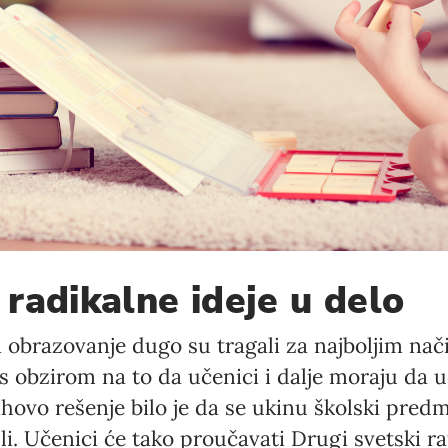
Language preference
English
Serbian
Interests
Program updates
The Early Years Blog
radikalne ideje u delo
Online education
za obrazovanje dugo su tragali za najboljim na
s obzirom na to da učenici i dalje moraju da u
SUBSCRIBE
Njihovo rešenje bilo je da se ukinu školski pred
i. Učenici će tako proučavati Drugi svetski ra
I agree with Privacy Policy