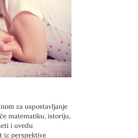
činom za uspostavljanje
če matematiku, istoriju,
meti i uvedu
t iz perspektive