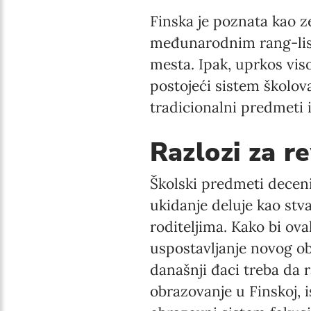
Finska je poznata kao z
međunarodnim rang-list
mesta. Ipak, uprkos vi
postojeći sistem školov
tradicionalni predmeti 
Razlozi za r
Školski predmeti deceni
ukidanje deluje kao st
roditeljima. Kako bi ov
uspostavljanje novog o
današnji đaci treba da r
obrazovanje u Finskoj, i