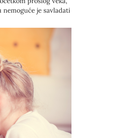
početkom prošlog veka,
ku nemoguće je savladati