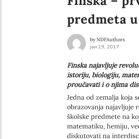
Finska – pr
predmeta u
by NDFAuthors
јан 19, 2017
Finska najavljuje revol
istoriju, biologiju, mat
proučavati i o njima dis
Jedna od zemalja koja 
obrazovanja najavljuje 
školske predmete na koje
matematiku, hemiju, već
diskutovati na interdisc