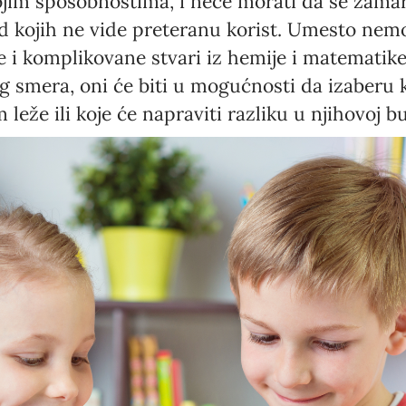
svojim sposobnostima, i neće morati da se za
kojih ne vide preteranu korist. Umesto nemot
ke i komplikovane stvari iz hemije i matematik
smera, oni će biti u mogućnosti da izaberu k
m leže ili koje će napraviti razliku u njihovoj 