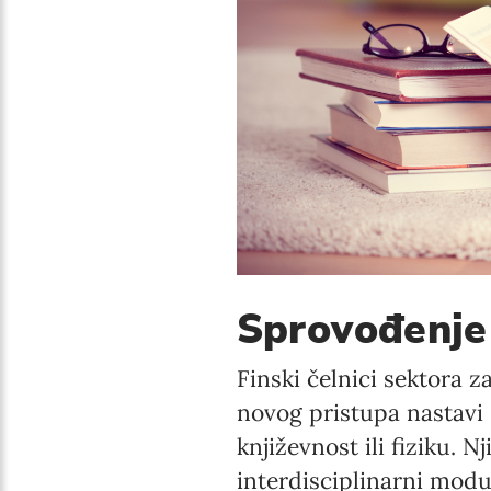
Sprovođenje 
Finski čelnici sektora 
novog pristupa nastavi 
književnost ili fiziku. 
interdisciplinarni modul