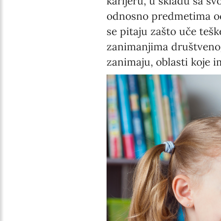
karijeru, u skladu sa 
odnosno predmetima od 
se pitaju zašto uče teš
zanimanjima društvenog 
zanimaju, oblasti koje i