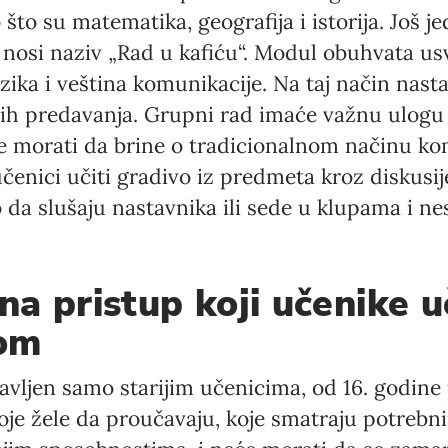
 što su matematika, geografija i istorija. Još j
osi naziv „Rad u kafiću“. Modul obuhvata usv
zika i veština komunikacije. Na taj način nas
ih predavanja. Grupni rad imaće važnu ulogu
će morati da brine o tradicionalnom načinu ko
učenici učiti gradivo iz predmeta kroz diskusi
 slušaju nastavnika ili sede u klupama i nes
a pristup koji učenike u
om
avljen samo starijim učenicima, od 16. godine 
oje žele da proučavaju, koje smatraju potreb