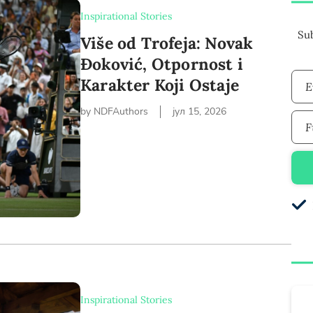
Inspirational Stories
Sub
Više od Trofeja: Novak
Đoković, Otpornost i
Karakter Koji Ostaje
E
by NDFAuthors
јул 15, 2026
F
Inspirational Stories