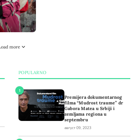
Load more
POPULARNO
Premijera dokumentarnog
filma “Mudrost traume” dr
Gabora Matea u Srbiji i
zemljama regiona u
septembru
август 09, 2023