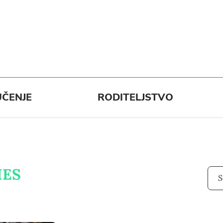
ČENJE
RODITELJSTVO
IES