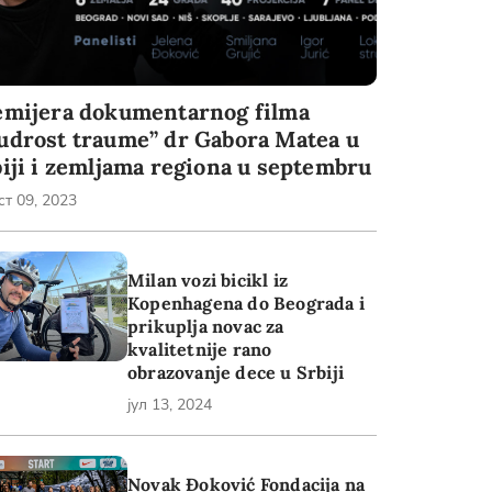
emijera dokumentarnog filma
udrost traume” dr Gabora Matea u
iji i zemljama regiona u septembru
ст 09, 2023
Milan vozi bicikl iz
Kopenhagena do Beograda i
prikuplja novac za
kvalitetnije rano
obrazovanje dece u Srbiji
јул 13, 2024
Novak Đoković Fondacija na