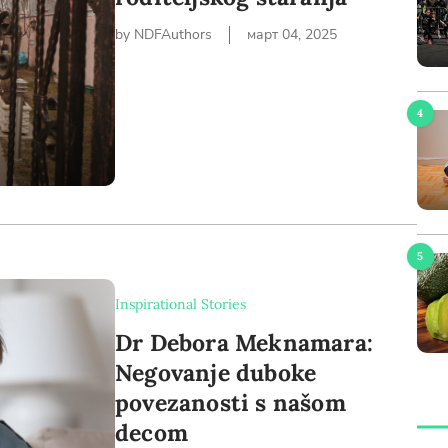
by NDFAuthors
март 04, 2025
Newsletter preferences
Email address*
Enter your email address
First name*
Inspirational Stories
Dr Debora Meknamara:
Enter your first name
Negovanje duboke
povezanosti s našom
Birthday
decom
MM / DD