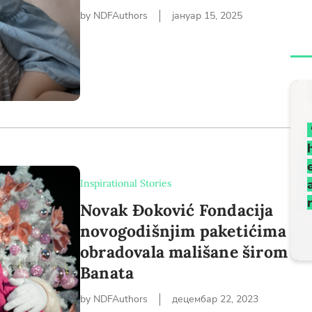
by NDFAuthors
јануар 15, 2025
Language preference
English
Serbian
Interests
Program updates
The Early Years Blog
Inspirational Stories
Online education
Novak Đoković Fondacija
novogodišnjim paketićima
obradovala mališane širom
Banata
SUBSCRIBE
by NDFAuthors
децембар 22, 2023
I agree with Privacy Policy