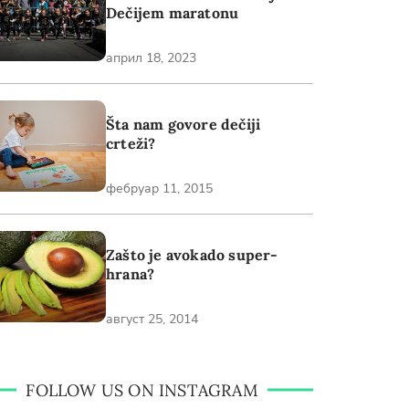
Dečijem maratonu
април 18, 2023
Šta nam govore dečiji
crteži?
фебруар 11, 2015
Zašto je avokado super-
hrana?
август 25, 2014
FOLLOW US ON INSTAGRAM