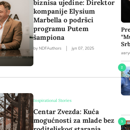
biznisa ujedine: Direktor
kompanije Elysium
Marbella o podršci
programu Putem
Pr
šampiona
“M
Srb
by NDFAuthors
јул 07, 2025
авгу
Inspirational Stories
Centar Zvezda: Kuća
mogućnosti za mlade bez
roditeljskog staranja