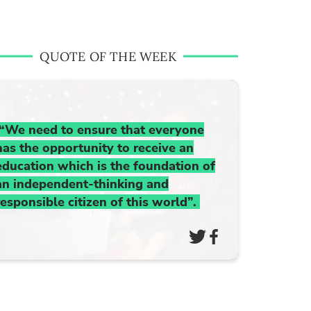
QUOTE OF THE WEEK
“We need to ensure that everyone
has the opportunity to receive an
education which is the foundation of
an independent-thinking and
responsible citizen of this world”.