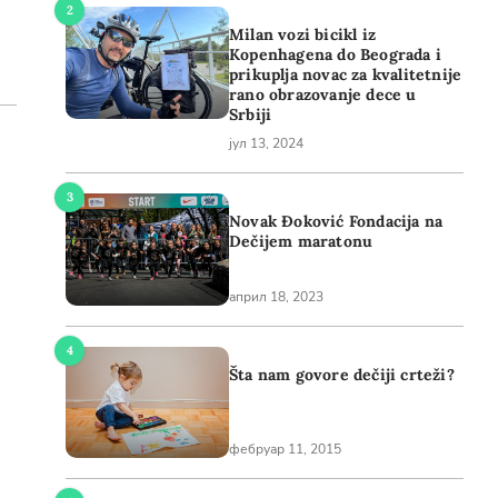
Milan vozi bicikl iz
Kopenhagena do Beograda i
prikuplja novac za kvalitetnije
rano obrazovanje dece u
Srbiji
јул 13, 2024
Novak Đoković Fondacija na
Dečijem maratonu
април 18, 2023
Šta nam govore dečiji crteži?
фебруар 11, 2015