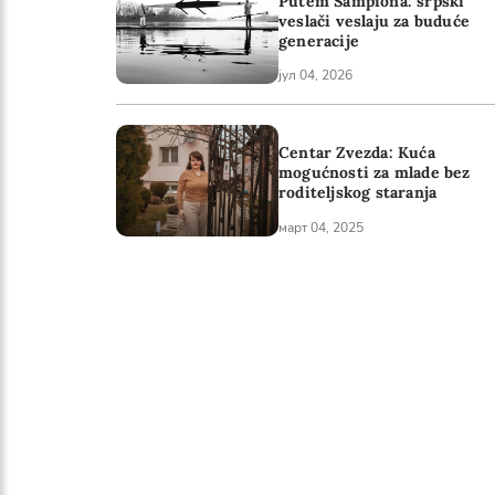
Putem Šampiona: srpski
veslači veslaju za buduće
generacije
јул 04, 2026
Centar Zvezda: Kuća
mogućnosti za mlade bez
roditeljskog staranja
март 04, 2025