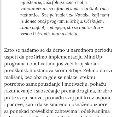
opuštenije, više fokusirano i bolje
komuniciram sa njim od kada se u školi rade
radionice. Sve pohvale i za Novaka, koji nam
je doneo ovaj program u Srbiju. Očekujem
samo najbolje od njega, što se i potvrdilo –
Vesna Petrović, mama deteta.
Zato se nadamo se da ćemo u narednom periodu
uspeti da proširimo implementaciju MindUp
programa i obuhvatimo još veći broj škola i
predškolskih ustanova širom Srbije. Želimo da svi
mališani, bez obzira gde se nalaze, steknu
potrebno samopouzdanje i motivaciju, pokažu
razumevanje i saosećanje prema drugima, hrabro
prate svoje snove, pronađu svoj put kroz uspone
i padove, kao i da se smireno i osnaženo izbore
sa ponekad prevelikim zahtevima i očekivanjima