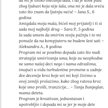
da mi je toliko osećanja dala, i da je uvek pala
zbog ljubavi koja nije šala, ona mi je dala sreću
zato što znam da ljutnju neću! – Jana S., 6
godina
Amigdala moja mala, bićeš moj prijatelj i ti si
sada moj najbolji drug – Sara P., 5 godina
Ja sada umem da smirim svoju pažnju i to mi
pomaže da na kompjuteru ne budem šest sati –
Aleksandra A., 8 godina
Program mi se posebno dopada zato što nudi
strategije umirivanja uma, koje su neophodne
ne samo našoj deci nego i nama odraslima,
imajući u vidu turbulentne promene u zadnje
dve decenije kroz koje svi mi koji živimo u
ovoj zemlji prolazimo, kako zbog ratova kroz
koje smo prošli, tranzicije… – Tanja Banjeglav,
mama deteta.
Program je kreativan, jednostavan i
upotrebljiv i dopada mi se jer je moje dete