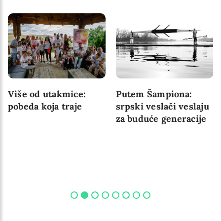
Više od utakmice:
Putem Šampiona:
pobeda koja traje
srpski veslači veslaju
za buduće generacije