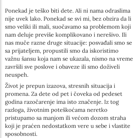
Ponekad je teško biti dete. Ali ni nama odraslima
nije uvek lako. Ponekad se svi mi, bez obzira da li
smo veliki ili mali, suočavamo sa problemom koji
nam deluje previše komplikovano i nerešivo. Ili
nas muče razne druge situacije: posvađali smo se
sa prijateljem, propustili smo da iskoristimo
važnu šansu koja nam se ukazala, nismo na vreme
završili sve poslove i obaveze ili smo doživeli
neuspeh.
Život je prepun izazova, stresnih situacija i
promena. Za dete od pet i čoveka od pedeset
godina razočarenje ima isto značenje. Iz tog
razloga, životnim poteškoćama neretko
pristupamo sa manjom ili većom dozom straha
koji je praćen nedostatkom vere u sebe i vlastite
sposobnosti.