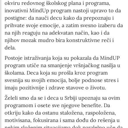
okviru redovnog školskog plana i programa,
inovativni MindUp program nastoji upravo to da
postigne: da nauči decu kako da prepoznaju i
prihvate svoje emocije, a zatim svesno izaberu da
na njih reaguju na adekvatan način, kao i da
njihov mozak mudro bira konstruktivne reči i
dela.
Postoje istraživanja koja su pokazala da MindUP
program utiče na smanjenje vršnjačkog nasilja u
školama. Deca koja su prošla kroz program
svesnija su svojih emocija, bolje podnose stres i
imaju pozitivnije i zdrave stavove o životu.
Želeli smo da se i deca u Srbiji upoznaju sa ovim
programom i osete sve njegove benefite. Da
otkriju kako da ostanu staložena, raspoložena,
motivisana, fokusirana i sama dođu do rešenja u
nekim složenim situacijama dok paralelno uče da