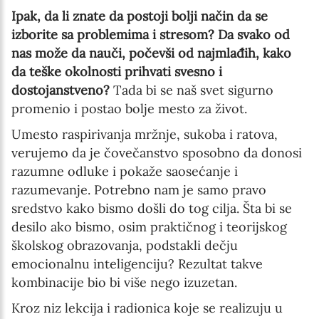
Ipak, da li znate da postoji bolji način da se
izborite sa problemima i stresom?
Da svako od
nas može da nauči, počevši od najmlađih, kako
da teške okolnosti prihvati svesno i
dostojanstveno?
Tada bi se naš svet sigurno
promenio i postao bolje mesto za život.
Umesto raspirivanja mržnje, sukoba i ratova,
verujemo da je čovečanstvo sposobno da donosi
razumne odluke i pokaže saosećanje i
razumevanje. Potrebno nam je samo pravo
sredstvo kako bismo došli do tog cilja.
Šta bi se
desilo ako bismo, osim praktičnog i teorijskog
školskog obrazovanja, podstakli dečju
emocionalnu inteligenciju? Rezultat takve
kombinacije bio bi više nego izuzetan.
Kroz niz lekcija i radionica koje se realizuju u