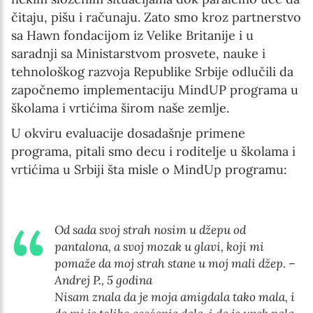
čitaju, pišu i računaju. Zato smo kroz partnerstvo
sa Hawn fondacijom iz Velike Britanije i u
saradnji sa Ministarstvom prosvete, nauke i
tehnološkog razvoja Republike Srbije odlučili da
započnemo implementaciju MindUP programa u
školama i vrtićima širom naše zemlje.
U okviru evaluacije dosadašnje primene
programa, pitali smo decu i roditelje u školama i
vrtićima u Srbiji šta misle o MindUp programu:
Od sada svoj strah nosim u džepu od
pantalona, a svoj mozak u glavi, koji mi
pomaže da moj strah stane u moj mali džep. –
Andrej P., 5 godina
Nisam znala da je moja amigdala tako mala, i