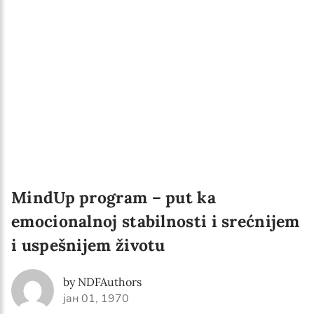
Language preference
English
Serbian
Interests
Program updates
The Early Years Blog
Online education
MindUp program – put ka
emocionalnoj stabilnosti i srećnijem
i uspešnijem životu
SUBSCRIBE
by NDFAuthors
I agree with Privacy Policy
јан 01, 1970