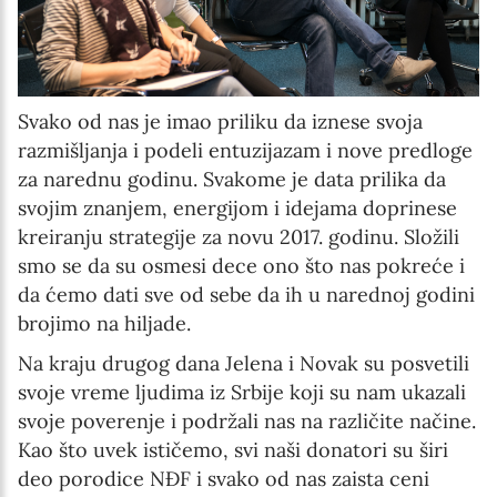
Svako od nas je imao priliku da iznese svoja
razmišljanja i podeli entuzijazam i nove predloge
za narednu godinu. Svakome je data prilika da
svojim znanjem, energijom i idejama doprinese
kreiranju strategije za novu 2017. godinu. Složili
smo se da su osmesi dece ono što nas pokreće i
da ćemo dati sve od sebe da ih u narednoj godini
brojimo na hiljade.
Na kraju drugog dana Jelena i Novak su posvetili
svoje vreme ljudima iz Srbije koji su nam ukazali
svoje poverenje i podržali nas na različite načine.
Kao što uvek ističemo, svi naši donatori su širi
deo porodice NĐF i svako od nas zaista ceni