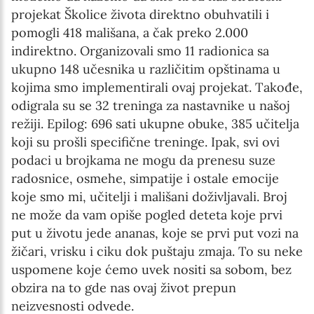
projekat Školice života direktno obuhvatili i
pomogli 418 mališana, a čak preko 2.000
indirektno. Organizovali smo 11 radionica sa
ukupno 148 učesnika u različitim opštinama u
kojima smo implementirali ovaj projekat. Takođe,
odigrala su se 32 treninga za nastavnike u našoj
režiji. Epilog: 696 sati ukupne obuke, 385 učitelja
koji su prošli specifične treninge. Ipak, svi ovi
podaci u brojkama ne mogu da prenesu suze
radosnice, osmehe, simpatije i ostale emocije
koje smo mi, učitelji i mališani doživljavali. Broj
ne može da vam opiše pogled deteta koje prvi
put u životu jede ananas, koje se prvi put vozi na
žičari, vrisku i ciku dok puštaju zmaja. To su neke
uspomene koje ćemo uvek nositi sa sobom, bez
obzira na to gde nas ovaj život prepun
neizvesnosti odvede.