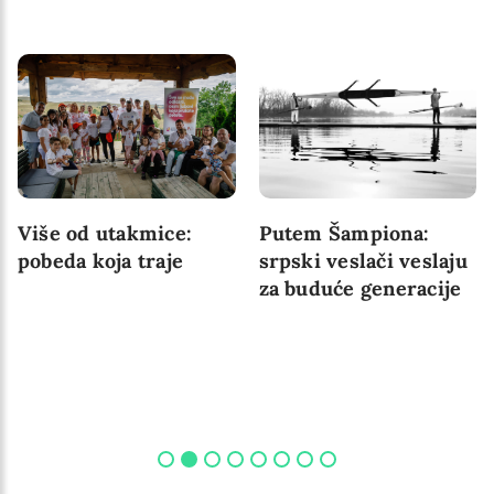
Više od utakmice:
Putem Šampiona:
pobeda koja traje
srpski veslači veslaju
za buduće generacije