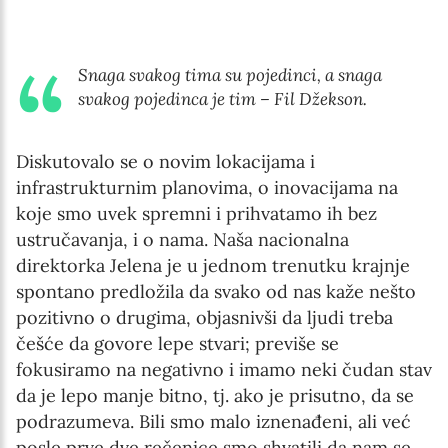
Snaga svakog tima su pojedinci, a snaga
svakog pojedinca je tim – Fil Džekson.
Diskutovalo se o novim lokacijama i
infrastrukturnim planovima, o inovacijama na
koje smo uvek spremni i prihvatamo ih bez
ustručavanja, i o nama. Naša nacionalna
direktorka Jelena je u jednom trenutku krajnje
spontano predložila da svako od nas kaže nešto
pozitivno o drugima, objasnivši da ljudi treba
češće da govore lepe stvari; previše se
fokusiramo na negativno i imamo neki čudan stav
da je lepo manje bitno, tj. ako je prisutno, da se
podrazumeva. Bili smo malo iznenađeni, ali već
posle prve dve rečenice smo shvatili da nam se