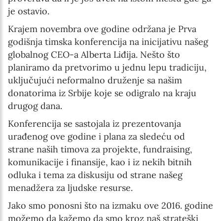
je ostavio.
Krajem novembra ove godine održana je Prva
godišnja timska konferencija na inicijativu našeg
globalnog CEO-a Alberta Liđija. Nešto što
planiramo da pretvorimo u jednu lepu tradiciju,
uključujući neformalno druženje sa našim
donatorima iz Srbije koje se odigralo na kraju
drugog dana.
Konferencija se sastojala iz prezentovanja
urađenog ove godine i plana za sledeću od
strane naših timova za projekte, fundraising,
komunikacije i finansije, kao i iz nekih bitnih
odluka i tema za diskusiju od strane našeg
menadžera za ljudske resurse.
Jako smo ponosni što na izmaku ove 2016. godine
možemo da kažemo da smo kroz naš strateški