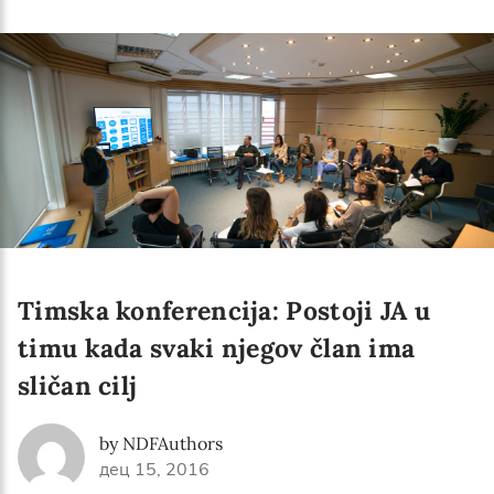
Language preference
English
Serbian
Interests
Program updates
The Early Years Blog
Online education
Timska konferencija: Postoji JA u
timu kada svaki njegov član ima
sličan cilj
SUBSCRIBE
by NDFAuthors
I agree with Privacy Policy
дец 15, 2016