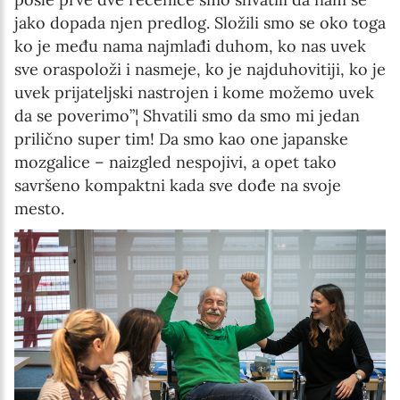
jako dopada njen predlog. Složili smo se oko toga
ko je među nama najmlađi duhom, ko nas uvek
sve oraspoloži i nasmeje, ko je najduhovitiji, ko je
uvek prijateljski nastrojen i kome možemo uvek
da se poverimo”¦ Shvatili smo da smo mi jedan
prilično super tim! Da smo kao one japanske
mozgalice – naizgled nespojivi, a opet tako
savršeno kompaktni kada sve dođe na svoje
mesto.