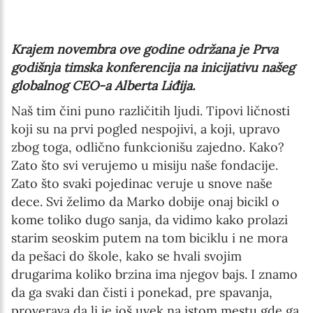
Krajem novembra ove godine održana je Prva
godišnja timska konferencija na inicijativu našeg
globalnog CEO-a Alberta Liđija.
Naš tim čini puno različitih ljudi. Tipovi ličnosti
koji su na prvi pogled nespojivi, a koji, upravo
zbog toga, odlično funkcionišu zajedno. Kako?
Zato što svi verujemo u misiju naše fondacije.
Zato što svaki pojedinac veruje u snove naše
dece. Svi želimo da Marko dobije onaj bicikl o
kome toliko dugo sanja, da vidimo kako prolazi
starim seoskim putem na tom biciklu i ne mora
da pešaci do škole, kako se hvali svojim
drugarima koliko brzina ima njegov bajs. I znamo
da ga svaki dan čisti i ponekad, pre spavanja,
proverava da li je još uvek na istom mestu gde ga