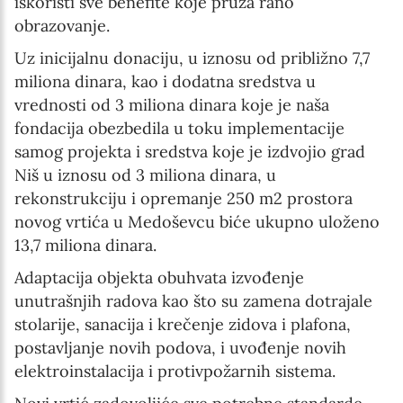
iskoristi sve benefite koje pruža rano
obrazovanje.
Uz inicijalnu donaciju, u iznosu od približno 7,7
miliona dinara, kao i dodatna sredstva u
vrednosti od 3 miliona dinara koje je naša
fondacija obezbedila u toku implementacije
samog projekta i sredstva koje je izdvojio grad
Niš u iznosu od 3 miliona dinara, u
rekonstrukciju i opremanje 250 m2 prostora
novog vrtića u Medoševcu biće ukupno uloženo
13,7 miliona dinara.
Adaptacija objekta obuhvata izvođenje
unutrašnjih radova kao što su zamena dotrajale
stolarije, sanacija i krečenje zidova i plafona,
postavljanje novih podova, i uvođenje novih
elektroinstalacija i protivpožarnih sistema.