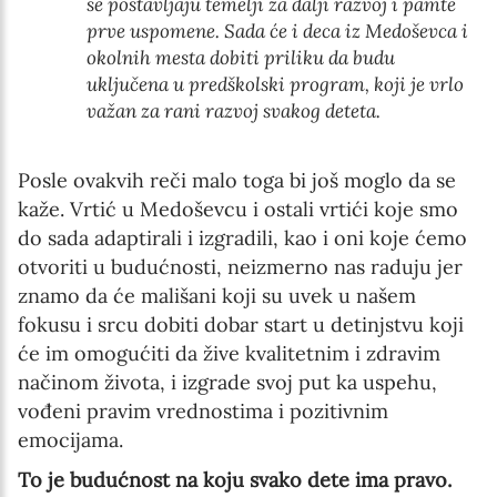
se postavljaju temelji za dalji razvoj i pamte
prve uspomene. Sada će i deca iz Medoševca i
okolnih mesta dobiti priliku da budu
uključena u predškolski program, koji je vrlo
važan za rani razvoj svakog deteta.
Posle ovakvih reči malo toga bi još moglo da se
kaže. Vrtić u Medoševcu i ostali vrtići koje smo
do sada adaptirali i izgradili, kao i oni koje ćemo
otvoriti u budućnosti, neizmerno nas raduju jer
znamo da će mališani koji su uvek u našem
fokusu i srcu dobiti dobar start u detinjstvu koji
će im omogućiti da žive kvalitetnim i zdravim
načinom života, i izgrade svoj put ka uspehu,
vođeni pravim vrednostima i pozitivnim
emocijama.
To je budućnost na koju svako dete ima pravo.