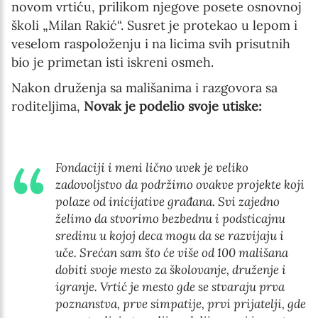
novom vrtiću, prilikom njegove posete osnovnoj
školi „Milan Rakić“. Susret je protekao u lepom i
veselom raspoloženju i na licima svih prisutnih
bio je primetan isti iskreni osmeh.
Nakon druženja sa mališanima i razgovora sa
roditeljima,
Novak je podelio svoje utiske:
Fondaciji i meni lično uvek je veliko
zadovoljstvo da podržimo ovakve projekte koji
polaze od inicijative građana. Svi zajedno
želimo da stvorimo bezbednu i podsticajnu
sredinu u kojoj deca mogu da se razvijaju i
uče. Srećan sam što će više od 100 mališana
dobiti svoje mesto za školovanje, druženje i
igranje. Vrtić je mesto gde se stvaraju prva
poznanstva, prve simpatije, prvi prijatelji, gde