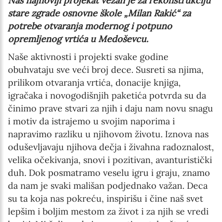
Naš najnoviji projekat vezan je za rekonstrukciju
stare zgrade osnovne škole „Milan Rakić“ za
potrebe otvaranja modernog i potpuno
opremljenog vrtića u Medoševcu.
Naše aktivnosti i projekti svake godine
obuhvataju sve veći broj dece. Susreti sa njima,
prilikom otvaranja vrtića, donacije knjiga,
igračaka i novogodišnjih paketića potvrda su da
činimo prave stvari za njih i daju nam novu snagu
i motiv da istrajemo u svojim naporima i
napravimo razliku u njihovom životu. Iznova nas
oduševljavaju njihova dečja i živahna radoznalost,
velika očekivanja, snovi i pozitivan, avanturistički
duh. Dok posmatramo veselu igru i graju, znamo
da nam je svaki mališan podjednako važan. Deca
su ta koja nas pokreću, inspirišu i čine naš svet
lepšim i boljim mestom za život i za njih se vredi