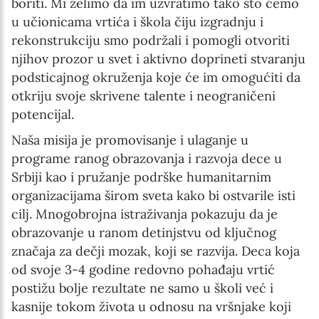
boriti. Mi želimo da im uzvratimo tako što ćemo
u učionicama vrtića i škola čiju izgradnju i
rekonstrukciju smo podržali i pomogli otvoriti
njihov prozor u svet i aktivno doprineti stvaranju
podsticajnog okruženja koje će im omogućiti da
otkriju svoje skrivene talente i neograničeni
potencijal.
Naša misija je promovisanje i ulaganje u
programe ranog obrazovanja i razvoja dece u
Srbiji kao i pružanje podrške humanitarnim
organizacijama širom sveta kako bi ostvarile isti
cilj. Mnogobrojna istraživanja pokazuju da je
obrazovanje u ranom detinjstvu od ključnog
značaja za dečji mozak, koji se razvija. Deca koja
od svoje 3-4 godine redovno pohađaju vrtić
postižu bolje rezultate ne samo u školi već i
kasnije tokom života u odnosu na vršnjake koji