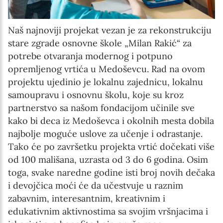
Naš najnoviji projekat vezan je za rekonstrukciju
stare zgrade osnovne škole „Milan Rakić“ za
potrebe otvaranja modernog i potpuno
opremljenog vrtića u Medoševcu. Rad na ovom
projektu ujedinio je lokalnu zajednicu, lokalnu
samoupravu i osnovnu školu, koje su kroz
partnerstvo sa našom fondacijom učinile sve
kako bi deca iz Medoševca i okolnih mesta dobila
najbolje moguće uslove za učenje i odrastanje.
Tako će po završetku projekta vrtić dočekati više
od 100 mališana, uzrasta od 3 do 6 godina. Osim
toga, svake naredne godine isti broj novih dečaka
i devojčica moći će da učestvuje u raznim
zabavnim, interesantnim, kreativnim i
edukativnim aktivnostima sa svojim vršnjacima i