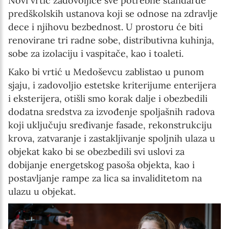
Novi vrtić zadovoljiće sve potrebne standarde
predškolskih ustanova koji se odnose na zdravlje
dece i njihovu bezbednost. U prostoru će biti
renovirane tri radne sobe, distributivna kuhinja,
sobe za izolaciju i vaspitače, kao i toaleti.
Kako bi vrtić u Medoševcu zablistao u punom
sjaju, i zadovoljio estetske kriterijume enterijera
i eksterijera, otišli smo korak dalje i obezbedili
dodatna sredstva za izvođenje spoljašnih radova
koji uključuju sređivanje fasade, rekonstrukciju
krova, zatvaranje i zastakljivanje spoljnih ulaza u
objekat kako bi se obezbedili svi uslovi za
dobijanje energetskog pasoša objekta, kao i
postavljanje rampe za lica sa invaliditetom na
ulazu u objekat.