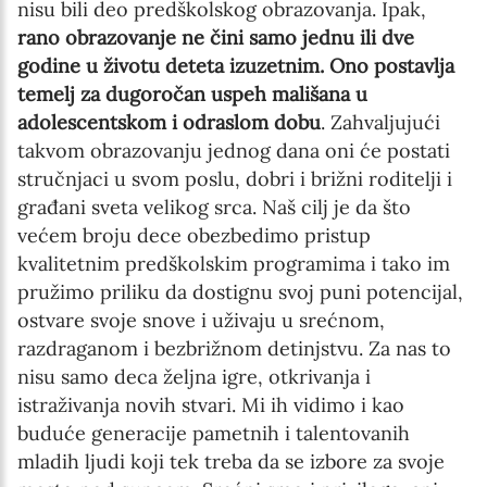
nisu bili deo predškolskog obrazovanja. Ipak,
rano obrazovanje ne čini samo jednu ili dve
godine u životu deteta izuzetnim. Ono postavlja
temelj za dugoročan uspeh mališana u
adolescentskom i odraslom dobu
. Zahvaljujući
takvom obrazovanju jednog dana oni će postati
stručnjaci u svom poslu, dobri i brižni roditelji i
građani sveta velikog srca. Naš cilj je da što
većem broju dece obezbedimo pristup
kvalitetnim predškolskim programima i tako im
pružimo priliku da dostignu svoj puni potencijal,
ostvare svoje snove i uživaju u srećnom,
razdraganom i bezbrižnom detinjstvu. Za nas to
nisu samo deca željna igre, otkrivanja i
istraživanja novih stvari. Mi ih vidimo i kao
buduće generacije pametnih i talentovanih
mladih ljudi koji tek treba da se izbore za svoje