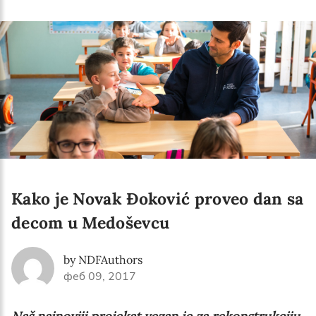
Language preference
English
Serbian
Interests
Program updates
The Early Years Blog
Online education
Kako je Novak Đoković proveo dan sa
decom u Medoševcu
SUBSCRIBE
by NDFAuthors
феб 09, 2017
I agree with Privacy Policy