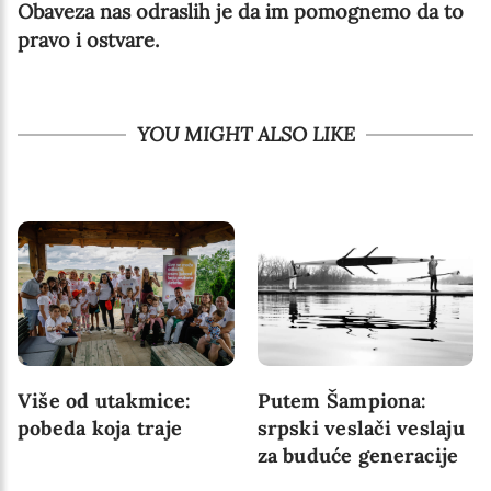
Obaveza nas odraslih je da im pomognemo da to
pravo i ostvare.
YOU MIGHT ALSO LIKE
Više od utakmice:
Putem Šampiona:
pobeda koja traje
srpski veslači veslaju
za buduće generacije