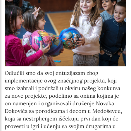
Odlučili smo da svoj entuzijazam zbog
implementacije ovog značajnog projekta, koji
smo izabrali i podržali u okviru našeg konkursa
za nove projekte, podelimo sa onima kojima je
on namenjen i organizovali druženje Novaka
Đokovića sa porodicama i decom u Medoševcu,
koja sa nestrpljenjem iščekuju prvi dan koji će
provesti u igri i učenju sa svojim drugarima u