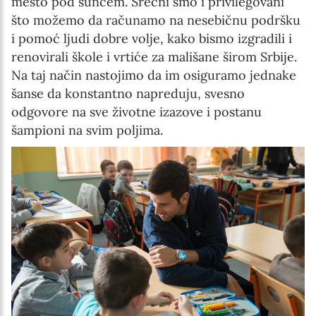
mesto pod suncem. Srećni smo i privilegovani
što možemo da računamo na nesebičnu podršku
i pomoć ljudi dobre volje, kako bismo izgradili i
renovirali škole i vrtiće za mališane širom Srbije.
Na taj način nastojimo da im osiguramo jednake
šanse da konstantno napreduju, svesno
odgovore na sve životne izazove i postanu
šampioni na svim poljima.