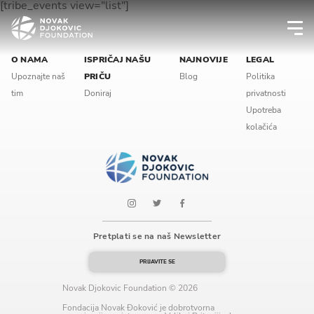
[tribe_events view="list"]
Newsletter preferences
O NAMA
ISPRIČAJ NAŠU
NAJNOVIJE
LEGAL
Upoznajte naš
PRIČU
Blog
Politika
tim
Doniraj
privatnosti
Email address*
Upotreba
kolačića
Enter your email address
First name*
Enter your first name
Pretplati se na naš Newsletter
Birthday
PRIJAVITE SE
MM / DD
Novak Djokovic Foundation © 2026
Fondacija Novak Đoković je dobrotvorna