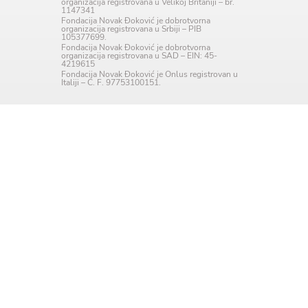
organizacija registrovana u Velikoj Britaniji – br.
1147341
Language preference
Fondacija Novak Đoković je dobrotvorna
organizacija registrovana u Srbiji – PIB
105377699.
English
Fondacija Novak Đoković je dobrotvorna
organizacija registrovana u SAD – EIN: 45-
4219615
Serbian
Fondacija Novak Đoković je Onlus registrovan u
Italiji – C. F. 97753100151.
Interests
Program updates
The Early Years Blog
Online education
SUBSCRIBE
I agree with Privacy Policy