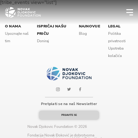
[tribe_events view="list"]
Newsletter preferences
O NAMA
ISPRIČAJ NAŠU
NAJNOVIJE
LEGAL
Upoznajte naš
PRIČU
Blog
Politika
tim
Doniraj
privatnosti
Email address*
Upotreba
kolačića
Enter your email address
First name*
Enter your first name
Pretplati se na naš Newsletter
Birthday
PRIJAVITE SE
MM / DD
Novak Djokovic Foundation © 2026
Fondacija Novak Đoković je dobrotvorna