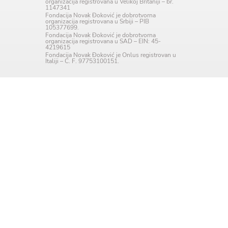
organizacija registrovana u Velikoj Britaniji – br.
1147341
Language preference
Fondacija Novak Đoković je dobrotvorna
organizacija registrovana u Srbiji – PIB
105377699.
English
Fondacija Novak Đoković je dobrotvorna
organizacija registrovana u SAD – EIN: 45-
4219615
Serbian
Fondacija Novak Đoković je Onlus registrovan u
Italiji – C. F. 97753100151.
Interests
Program updates
The Early Years Blog
Online education
SUBSCRIBE
I agree with Privacy Policy