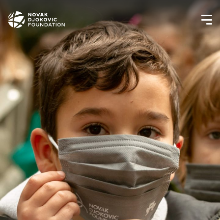
Newsletter preferences
Email address*
Enter your email address
First name*
Enter your first name
Birthday
MM / DD