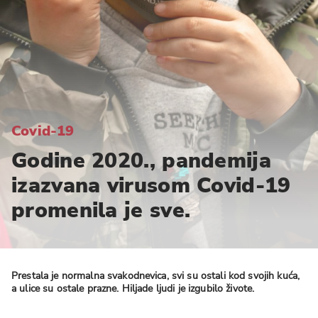
Language preference
English
Serbian
Interests
Program updates
Covid-19
Godine 2020., pandemija
The Early Years Blog
izazvana virusom Covid-19
Online education
promenila je sve.
SUBSCRIBE
Prestala je normalna svakodnevica, svi su ostali kod svojih kuća,
a ulice su ostale prazne. Hiljade ljudi je izgubilo živote.
I agree with Privacy Policy