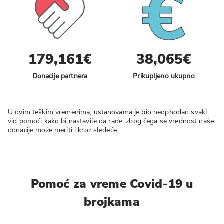
179,161€
38,065€
Donacije partnera
Prikupljeno ukupno
U ovim teškim vremenima, ustanovama je bio neophodan svaki
vid pomoći kako bi nastavile da rade, zbog čega se vrednost naše
donacije može meriti i kroz sledeće:
Pomoć za vreme Covid-19 u
brojkama