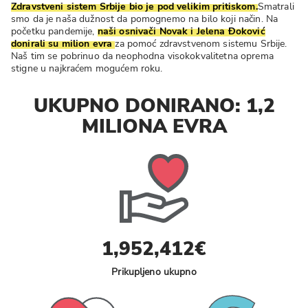
Zdravstveni sistem Srbije bio je pod velikim pritiskom.
Smatrali
smo da je naša dužnost da pomognemo na bilo koji način. Na
početku pandemije,
naši osnivači Novak i Jelena Đoković
donirali su milion evra
za pomoć zdravstvenom sistemu Srbije.
Naš tim se pobrinuo da neophodna visokokvalitetna oprema
stigne u najkraćem mogućem roku.
UKUPNO DONIRANO: 1,2
MILIONA EVRA
1,952,412€
Prikupljeno ukupno